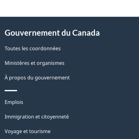
t
À
a
Gouvernement du Canada
propos
i
de
l
Toutes les coordonnées
ce
s
Ministères et organismes
site
d
À propos du gouvernement
e
l
Thèmes
Emplois
et
a
Immigration et citoyenneté
sujets
p
Voyage et tourisme