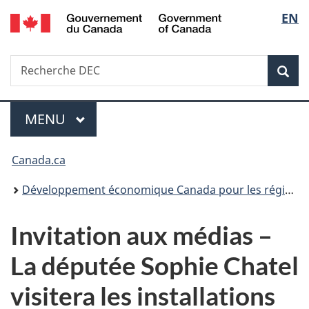
/
Sélec
EN
Passer
Passer
Passer
Government
au
à
à
de
of
contenu
«
la
Canada
Recherche
Recherche
principal
Au
version
Rec
la
DEC
sujet
HTML
du
simplifiée
langu
Menu
gouvernement
MENU
PRINCIPAL
»
Vous
Canada.ca
êtes
Développement économique Canada pour les régions du Québec
ici :
Invitation aux médias –
La députée Sophie Chatel
visitera les installations