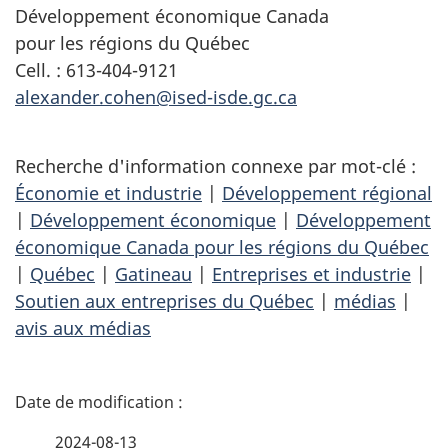
Développement économique Canada
pour les régions du Québec
Cell. : 613-404-9121
alexander.cohen@ised-isde.gc.ca
Recherche d'information connexe par mot-clé :
Économie et industrie
|
Développement régional
|
Développement économique
|
Développement
économique Canada pour les régions du Québec
|
Québec
|
Gatineau
|
Entreprises et industrie
|
Soutien aux entreprises du Québec
|
médias
|
avis aux médias
D
é
2024-08-13