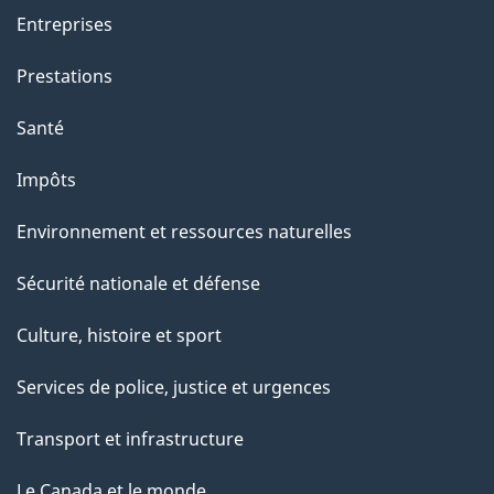
a
Entreprises
g
Prestations
e
Santé
Impôts
Environnement et ressources naturelles
Sécurité nationale et défense
Culture, histoire et sport
Services de police, justice et urgences
Transport et infrastructure
Le Canada et le monde