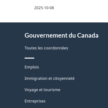
e
i
2025-10-08
z
l
v
À
s
o
Gouvernement du Canada
propos
d
t
de
Toutes les coordonnées
r
e
ce
e
l
Thèmes
Emplois
r
site
a
et
Immigration et citoyenneté
é
sujets
p
t
Voyage et tourisme
a
r
Entreprises