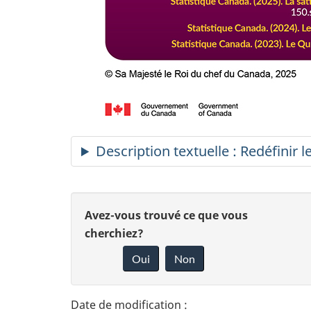
Description textuelle : Redéfinir l
D
D
Avez-vous trouvé ce que vous
é
cherchiez?
o
Oui
Non
t
n
n
a