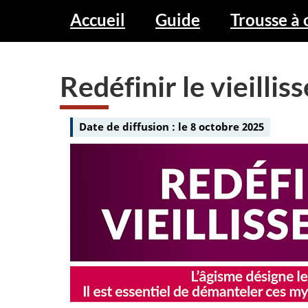
M
-
i
Accueil
Guide
Trousse à 
la
e
n
Journée
n
Redéfinir le vieillis
nationale
i
des
u
r
aînés
Date de diffusion :
le 8 octobre 2025
l
e
v
i
e