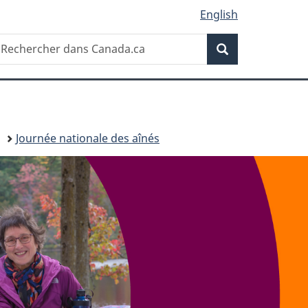
English
Recherche
echercher
Recherche
ans
anada.ca
Journée nationale des aînés