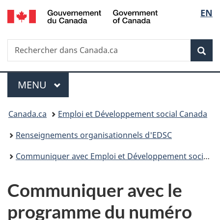
/
Sélec
EN
Passer
Passer
Passer
Government
au
à
à
de
of
contenu
«
la
Canada
Recherche
Rechercher
principal
Au
version
Rec
la
dans
sujet
HTML
Canada.ca
du
simplifiée
langu
Menu
gouvernement
MENU
PRINCIPAL
»
Vous
Canada.ca
Emploi et Développement social Canada
êtes
Renseignements organisationnels d'EDSC
ici :
Communiquer avec Emploi et Développement social Canada (EDSC)
Communiquer avec le
programme du numéro