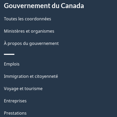
Gouvernement du Canada
propos
i
de
l
Toutes les coordonnées
ce
s
Ministères et organismes
site
d
À propos du gouvernement
e
l
Thèmes
Emplois
et
a
Immigration et citoyenneté
sujets
p
Voyage et tourisme
a
Entreprises
g
Prestations