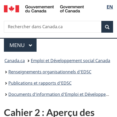
/
Sélec
EN
Passer
Passer
Passer
Government
au
à
à
de
of
contenu
«
la
Canada
Recherche
Rechercher
principal
Au
version
Rec
la
dans
sujet
HTML
Canada.ca
du
simplifiée
langu
Menu
gouvernement
MENU
PRINCIPAL
»
Vous
Canada.ca
Emploi et Développement social Canada
êtes
Renseignements organisationnels d'EDSC
ici :
Publications et rapports d'EDSC
Documents d'information d'Emploi et Développement social Canada à l'intention des ministres – 2019
Cahier 2 : Aperçu des