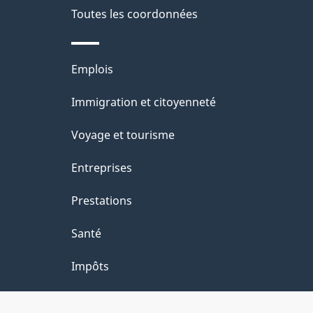
de
Toutes les coordonnées
l
ce
s
Thèmes
Emplois
site
d
et
Immigration et citoyenneté
sujets
e
Voyage et tourisme
l
Entreprises
a
Prestations
p
Santé
a
Impôts
g