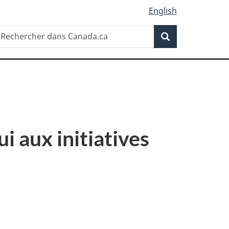
English
Recherche
echercher
Recherche
ans
anada.ca
 aux initiatives