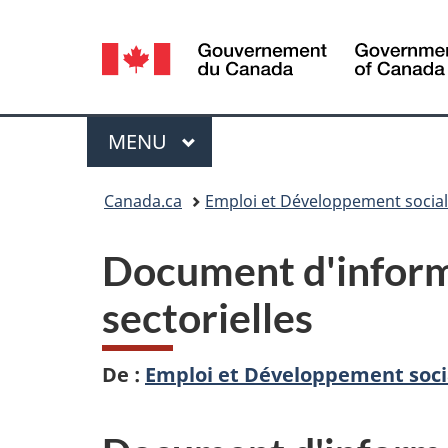
Sélection
de
la
Menu
MENU
PRINCIPAL
langue
Vous
Canada.ca
Emploi et Développement socia
êtes
Document d'informa
ici :
sectorielles
De :
Emploi et Développement soci