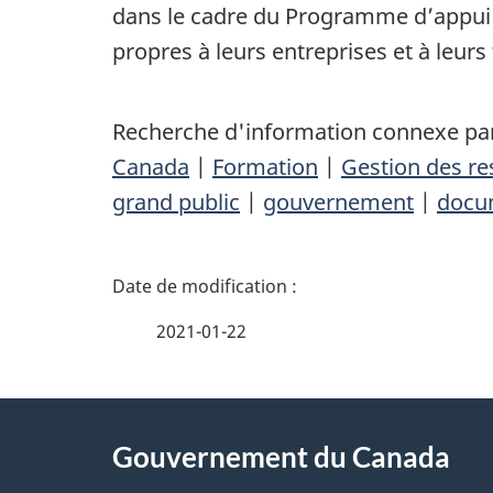
dans le cadre du Programme d’appui au
propres à leurs entreprises et à leurs 
Recherche d'information connexe par
Canada
|
Formation
|
Gestion des r
grand public
|
gouvernement
|
docu
D
é
2021-01-22
t
À
a
Gouvernement du Canada
propos
i