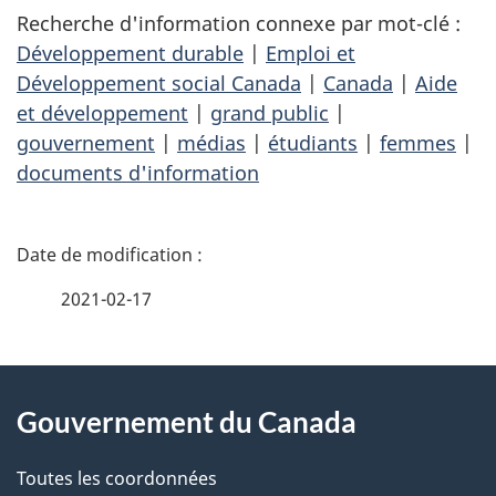
Recherche d'information connexe par mot-clé :
Développement durable
|
Emploi et
Développement social Canada
|
Canada
|
Aide
et développement
|
grand public
|
gouvernement
|
médias
|
étudiants
|
femmes
|
documents d'information
D
é
2021-02-17
t
À
a
Gouvernement du Canada
propos
i
de
l
Toutes les coordonnées