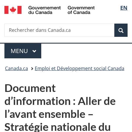
/
Sélec
EN
Passer
Passer
Passer
Government
au
à
à
de
of
contenu
«
la
Canada
Recherche
Rechercher
principal
Au
version
Rec
la
dans
sujet
HTML
Canada.ca
du
simplifiée
langu
Menu
gouvernement
MENU
PRINCIPAL
»
Vous
Canada.ca
Emploi et Développement social Canada
êtes
Document
ici :
d’information : Aller de
l’avant ensemble –
Stratégie nationale du