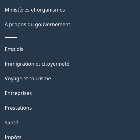
ce
s
Ministères et organismes
site
d
À propos du gouvernement
e
l
Thèmes
Emplois
et
a
Immigration et citoyenneté
sujets
p
Voyage et tourisme
a
Entreprises
g
Prestations
e
Santé
Impôts