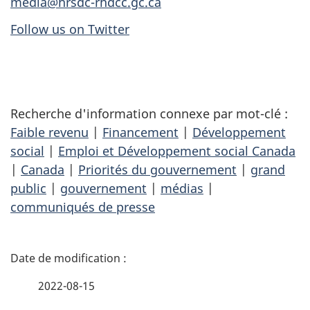
media@hrsdc-rhdcc.gc.ca
Follow us on Twitter
Recherche d'information connexe par mot-clé :
Faible revenu
|
Financement
|
Développement
social
|
Emploi et Développement social Canada
|
Canada
|
Priorités du gouvernement
|
grand
public
|
gouvernement
|
médias
|
communiqués de presse
D
é
2022-08-15