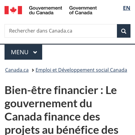
/
Sélec
EN
Passer
Passer
Passer
Government
au
à
à
de
of
contenu
«
la
Canada
Recherche
Rechercher
principal
Au
version
Rec
la
dans
sujet
HTML
Canada.ca
du
simplifiée
langu
Menu
gouvernement
MENU
PRINCIPAL
»
Vous
Canada.ca
Emploi et Développement social Canada
êtes
Bien-être financier : Le
ici :
gouvernement du
Canada finance des
projets au bénéfice des