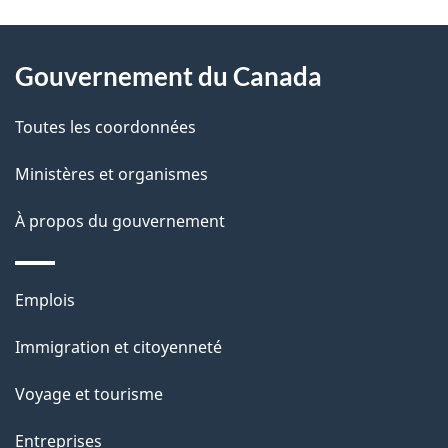
t
À
a
Gouvernement du Canada
propos
i
de
l
Toutes les coordonnées
ce
s
Ministères et organismes
site
d
À propos du gouvernement
e
l
Thèmes
Emplois
et
a
Immigration et citoyenneté
sujets
p
Voyage et tourisme
a
Entreprises