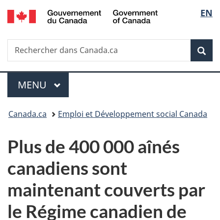
/
Sélec
EN
Passer
Passer
Passer
Government
au
à
à
de
of
contenu
«
la
Canada
Recherche
Rechercher
principal
Au
version
Rec
la
dans
sujet
HTML
Canada.ca
du
simplifiée
langu
Menu
gouvernement
MENU
PRINCIPAL
»
Vous
Canada.ca
Emploi et Développement social Canada
êtes
Plus de 400 000 aînés
ici :
canadiens sont
maintenant couverts par
le Régime canadien de