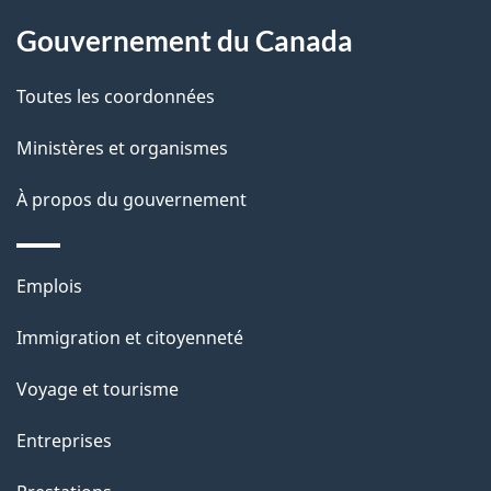
À
a
Gouvernement du Canada
propos
i
de
l
Toutes les coordonnées
ce
s
Ministères et organismes
site
d
À propos du gouvernement
e
l
Thèmes
Emplois
et
a
Immigration et citoyenneté
sujets
p
Voyage et tourisme
a
Entreprises
g