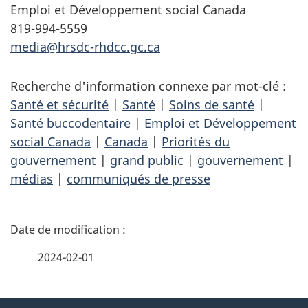
Emploi et Développement social Canada
819-994-5559
media@hrsdc-rhdcc.gc.ca
Recherche d'information connexe par mot-clé :
Santé et sécurité
|
Santé
|
Soins de santé
|
Santé buccodentaire
|
Emploi et Développement
social Canada
|
Canada
|
Priorités du
gouvernement
|
grand public
|
gouvernement
|
médias
|
communiqués de presse
D
é
2024-02-01
t