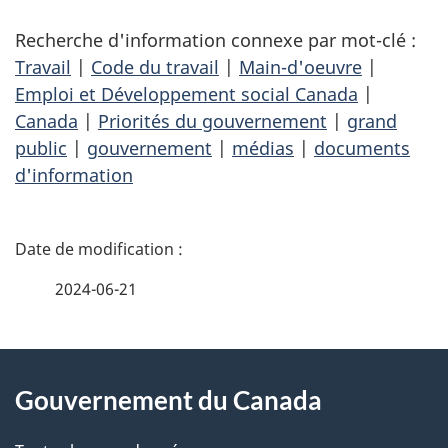
Recherche d'information connexe par mot-clé :
Travail
|
Code du travail
|
Main-d'oeuvre
|
Emploi et Développement social Canada
|
Canada
|
Priorités du gouvernement
|
grand
public
|
gouvernement
|
médias
|
documents
d'information
D
é
2024-06-21
t
À
a
Gouvernement du Canada
propos
i