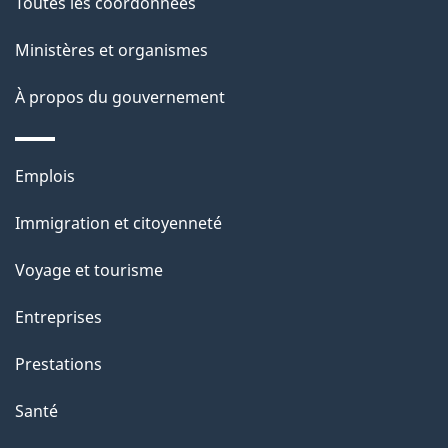
de
l
Toutes les coordonnées
ce
s
Ministères et organismes
site
d
À propos du gouvernement
e
l
Thèmes
Emplois
et
a
Immigration et citoyenneté
sujets
p
Voyage et tourisme
a
Entreprises
g
Prestations
e
Santé