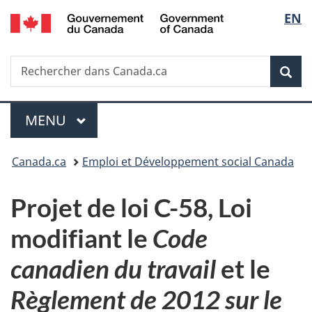
/
Sélec
EN
Passer
Passer
Passer
Government
au
à
à
de
of
contenu
«
la
Canada
Recherche
Rechercher
principal
Au
version
Rec
la
dans
sujet
HTML
Canada.ca
du
simplifiée
langu
Menu
gouvernement
MENU
PRINCIPAL
»
Vous
Canada.ca
Emploi et Développement social Canada
êtes
Projet de loi C-58, Loi
ici :
modifiant le
Code
canadien du travail
et le
Règlement de 2012 sur le