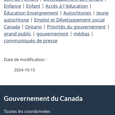
Enfance
|
Enfant
|
Accès à l'éducation
|
Éducation Enseignement
|
Autochtones
|
Jeune
autochtone
|
Emploi et Développement social
Canada
|
Ontario
|
Priorités du gouvernement
|
grand public
|
gouvernement
|
médias
|
communiqués de presse
D
é
2024-10-15
t
À
a
Gouvernement du Canada
propos
i
de
l
Toutes les coordonnées