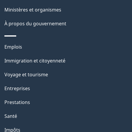
ce
s
Ministères et organismes
site
d
À propos du gouvernement
e
l
Thèmes
Emplois
et
a
Immigration et citoyenneté
sujets
p
Voyage et tourisme
a
Entreprises
g
Prestations
e
Santé
Impôts