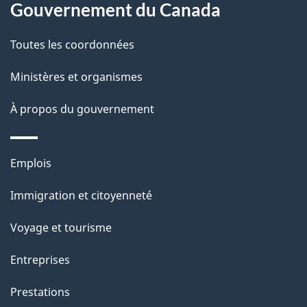
s
t
Gouvernement du Canada
propos
r
d
de
e
Toutes les coordonnées
e
r
ce
Ministères et organismes
l
é
site
t
À propos du gouvernement
a
r
p
o
Thèmes
Emplois
a
a
et
c
Immigration et citoyenneté
g
sujets
t
Voyage et tourisme
e
i
o
Entreprises
n
Prestations
s