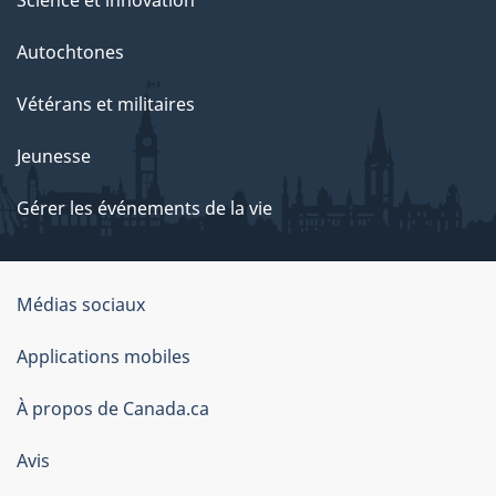
Science et innovation
Autochtones
Vétérans et militaires
Jeunesse
Gérer les événements de la vie
Organisation
Médias sociaux
du
Applications mobiles
gouvernement
du
À propos de Canada.ca
Canada
Avis