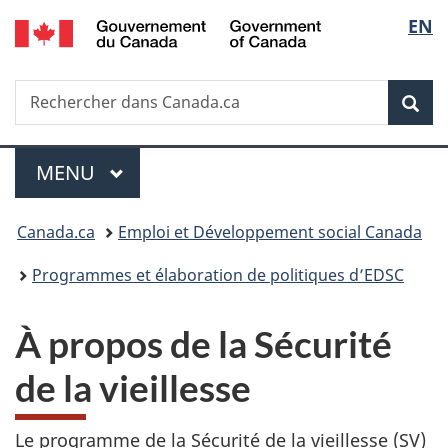
/
Sélec
EN
Passer
Passer
Passer
Government
au
à
à
de
of
contenu
«
la
Canada
Recherche
Rechercher
principal
Au
version
Rec
la
dans
sujet
HTML
Canada.ca
du
simplifiée
langu
Menu
gouvernement
MENU
PRINCIPAL
»
Vous
Canada.ca
Emploi et Développement social Canada
êtes
Programmes et élaboration de politiques d’EDSC
ici :
À propos de la Sécurité
de la vieillesse
Le programme de la Sécurité de la vieillesse (SV)