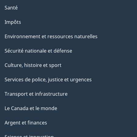
u
Santé
r
Impôts
c
e
Environnement et ressources naturelles
t
Sécurité nationale et défense
t
e
Culture, histoire et sport
p
Services de police, justice et urgences
a
g
Transport et infrastructure
e
Le Canada et le monde
Argent et finances