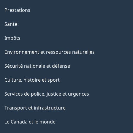
n
Prestations
s
u
Santé
r
Impôts
c
e
Environnement et ressources naturelles
t
Sécurité nationale et défense
t
e
Culture, histoire et sport
p
Services de police, justice et urgences
a
g
Transport et infrastructure
e
Le Canada et le monde