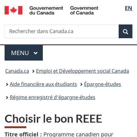
/
Sélec
EN
Passer
Passer
Passer
Government
au
à
à
de
of
contenu
«
la
Canada
Recherche
Rechercher
principal
Au
version
Rec
la
dans
sujet
HTML
Canada.ca
du
simplifiée
langu
Menu
gouvernement
MENU
PRINCIPAL
»
Vous
Canada.ca
Emploi et Développement social Canada
êtes
Aide financière aux étudiants
Épargne-études
ici :
Régime enregistré d'épargne-études
Choisir le bon REEE
Titre officiel :
Programme canadien pour