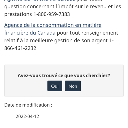
question concernant l’impôt sur le revenu et les
prestations 1-800-959-7383
Agence de la consommation en matière
financière du Canada
pour tout renseignement
relatif à la meilleure gestion de son argent 1-
866-461-2232
D
D
Avez-vous trouvé ce que vous cherchiez?
é
o
Oui
Non
n
t
n
a
e
2022-04-12
i
z
v