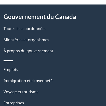
l
o
À
s
t
Gouvernement du Canada
propos
r
d
de
e
Toutes les coordonnées
e
r
ce
Ministères et organismes
l
é
site
t
À propos du gouvernement
a
r
p
o
Thèmes
Emplois
a
a
et
c
Immigration et citoyenneté
g
sujets
t
Voyage et tourisme
e
i
o
Entreprises