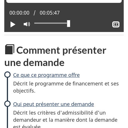
p
Position actuelle :
00:00:00
Temps total :
00:05:47
r
Lire
Activer
Aff
le
le
é
mode
sou
muet
tit
t
Comment présenter
a
une demande
t
Ce que ce programme offre
i
Décrit le programme de financement et ses
objectifs.
o
Qui peut
présenter
une demande
n
Décrit les critères d'admissibilité d'un
demandeur et la manière dont la demande
p
est évaluée.