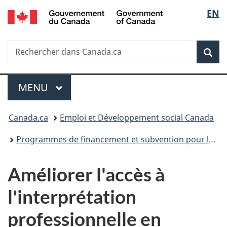
/
Sélec
EN
Passer
Passer
Passer
Government
au
à
à
de
of
contenu
«
la
Canada
Recherche
Rechercher
principal
Au
version
Rec
la
dans
sujet
HTML
Canada.ca
du
simplifiée
langu
Menu
gouvernement
MENU
PRINCIPAL
»
Vous
Canada.ca
Emploi et Développement social Canada
êtes
Programmes de financement et subvention pour les projets d’emplois, de formation et de développement social
ici :
A
Améliorer l'accès à
m
l'interprétation
é
professionnelle en