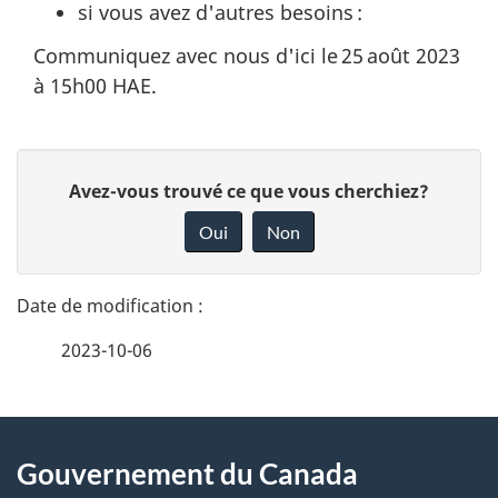
u
si vous avez d'autres besoins :
e
Communiquez avec nous d'ici le 25 août 2023
à 15h00 HAE.
d
e
D
D
Avez-vous trouvé ce que vous cherchiez?
s
é
o
Oui
Non
s
n
t
n
i
a
e
g
2023-10-06
i
z
v
n
l
o
À
e
s
t
Gouvernement du Canada
propos