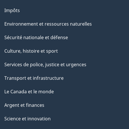
r
n
Impôts
c
c
e
Environnement et ressources naturelles
t
e
Sécurité nationale et défense
t
p
e
Culture, histoire et sport
p
t
Services de police, justice et urgences
a
s
g
Transport et infrastructure
e
Le Canada et le monde
Argent et finances
Science et innovation