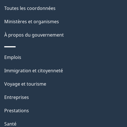
s
r
d
de
e
Toutes les coordonnées
–
e
r
ce
Ministères et organismes
A
l
é
site
t
À propos du gouvernement
p
a
r
p
p
o
Thèmes
Emplois
e
a
a
et
c
Immigration et citoyenneté
l
g
sujets
t
Voyage et tourisme
e
d
i
o
Entreprises
e
n
c
Prestations
s
u
o
Santé