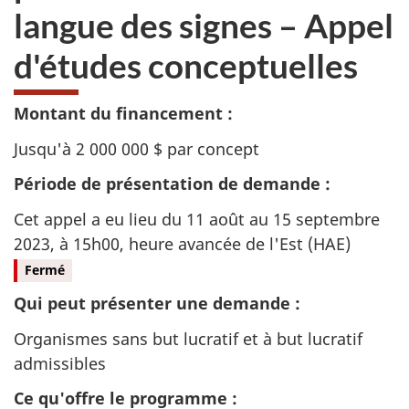
l
langue des signes – Appel
i
d'études conceptuelles
o
Montant du financement :
r
Jusqu'à 2 000 000 $ par concept
e
Période de présentation de demande :
r
Cet appel a eu lieu du 11 août au 15 septembre
l
2023, à 15h00, heure avancée de l'Est (HAE)
Fermé
’
Qui peut présenter une demande :
a
Organismes sans but lucratif et à but lucratif
c
admissibles
Ce qu'offre le programme :
c