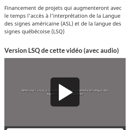
Financement de projets qui augmenteront avec
è
le temps l'accès à l'interprétation de la Langue
s
des signes américaine (ASL) et de la langue des
signes québécoise (LSQ)
à
l
Version LSQ de cette vidéo (avec audio)
’
i
n
t
e
r