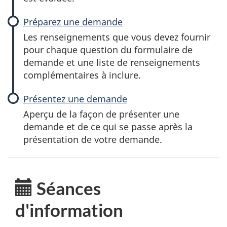
r
Préparez une demande
o
Les renseignements que vous devez fournir
pour chaque question du formulaire de
f
demande et une liste de renseignements
complémentaires à inclure.
e
s
Présentez une demande
Aperçu de la façon de présenter une
s
demande et de ce qui se passe après la
présentation de votre demande.
i
o
Séances
n
d'information
n