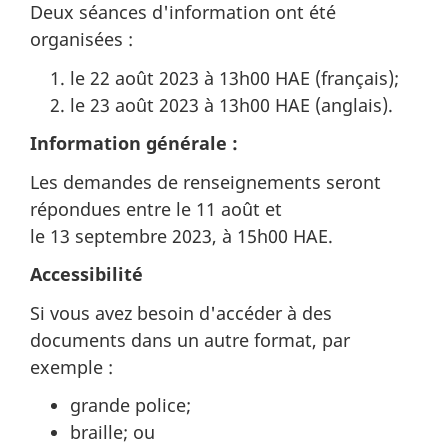
e
Deux séances d'information ont été
organisées :
l
le 22 août 2023 à 13h00 HAE (français);
l
le 23 août 2023 à 13h00 HAE (anglais).
e
Information générale :
Les demandes de renseignements seront
e
répondues entre le 11 août et
n
le 13 septembre 2023, à 15h00 HAE.
l
Accessibilité
Si vous avez besoin d'accéder à des
a
documents dans un autre format, par
n
exemple :
g
grande police;
braille; ou