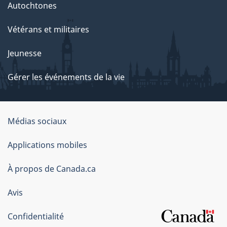
Autochtones
Vétérans et militaires
Jeunesse
Gérer les événements de la vie
Organisation
Médias sociaux
du
Applications mobiles
gouvernement
du
À propos de Canada.ca
Canada
Avis
Confidentialité