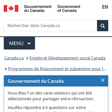
/
Sélec
EN
Passer
Passer
Passer
Passer
Government
au
au
à
à
de
of
Gestionnaire
contenu
«
la
Canada
Recherche
Rechercher
des
principal
Au
version
Rec
la
dans
Invitations
sujet
HTML
Canada.ca
du
simplifiée
langu
Menu
gouvernement
MENU
PRINCIPAL
»
Vous
Canada.ca
Emploi et Développement social Canada
êtes
Programmes de financement et subvention pour les projets d’emplois, de formation et de développement social
ici :
×
F
Gouvernement du Canada
:
Vous êtes l’un des rares visiteurs qui ont été
sélectionnés pour partager votre rétroaction.
S
Veuillez répondre à 6 questions sur votre
d