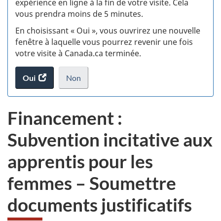
expérience en ligne à la fin de votre visite. Cela
vous prendra moins de 5 minutes.
fi
En choisissant « Oui », vous ouvrirez une nouvelle
d
fenêtre à laquelle vous pourrez revenir une fois
votre visite à Canada.ca terminée.
vi
Oui
accéder
Non
(t
au
je
.
sondage.
ne
d
Financement :
veux
pas
Subvention incitative aux
participer
au
apprentis pour les
sondage
du
femmes – Soumettre
site
web,
documents justificatifs