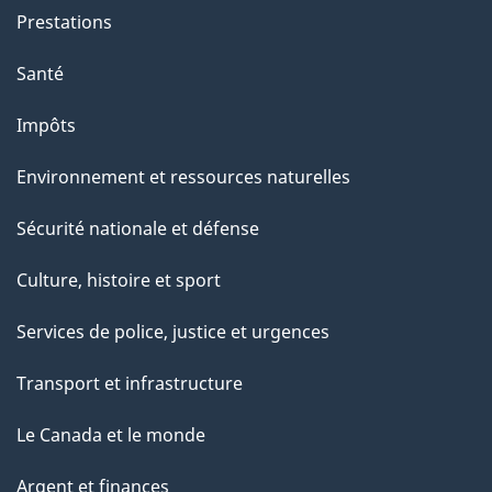
n
Prestations
s
u
Santé
r
Impôts
c
e
Environnement et ressources naturelles
t
Sécurité nationale et défense
t
e
Culture, histoire et sport
p
Services de police, justice et urgences
a
g
Transport et infrastructure
e
Le Canada et le monde
Argent et finances