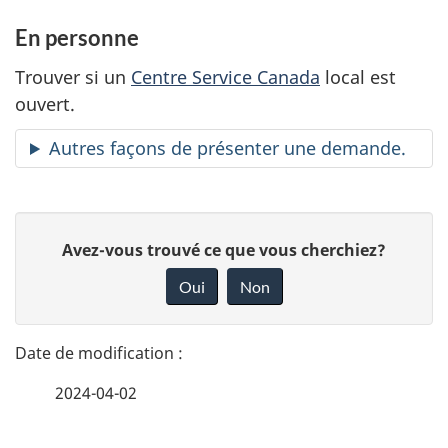
En personne
Trouver si un
Centre Service Canada
local est
ouvert.
Autres façons de présenter une demande.
D
D
Avez-vous trouvé ce que vous cherchiez?
é
o
Oui
Non
n
t
n
a
e
2024-04-02
i
z
v
l