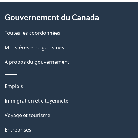
o
À
s
t
Gouvernement du Canada
propos
r
d
de
e
Toutes les coordonnées
e
r
ce
Ministères et organismes
l
é
site
t
À propos du gouvernement
a
r
p
o
Thèmes
Emplois
a
a
et
c
Immigration et citoyenneté
g
sujets
t
Voyage et tourisme
e
i
o
Entreprises