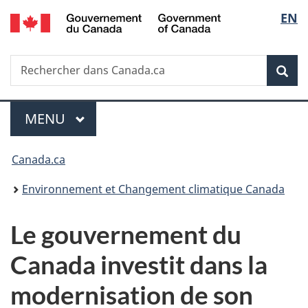
/
Sélec
EN
Passer
Passer
Passer
Government
au
à
à
de
of
contenu
«
la
Canada
Recherche
Rechercher
principal
Au
version
Rec
la
dans
sujet
HTML
Canada.ca
du
simplifiée
langu
Menu
gouvernement
MENU
PRINCIPAL
»
Vous
Canada.ca
êtes
Environnement et Changement climatique Canada
ici :
Le gouvernement du
Canada investit dans la
modernisation de son