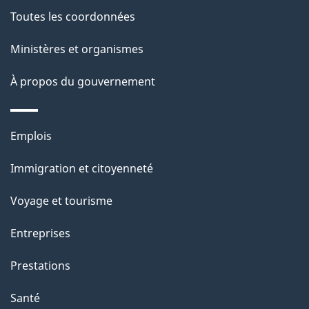
a
Toutes les coordonnées
p
Ministères et organismes
a
À propos du gouvernement
g
e
Thèmes
Emplois
et
Immigration et citoyenneté
sujets
Voyage et tourisme
Entreprises
Prestations
Santé