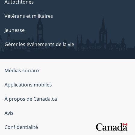
Autochtones
Vétérans et militaires
Jeunesse
Gérer les événements de la vie
Organisation
Médias sociaux
du
Applications mobiles
gouvernement
du
À propos de Canada.ca
Canada
Avis
Confidentialité