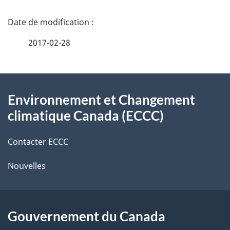
D
é
2017-02-28
t
À
a
Environnement et Changement
propos
i
climatique Canada (ECCC)
de
l
Contacter ECCC
ce
s
Nouvelles
site
d
e
l
Gouvernement du Canada