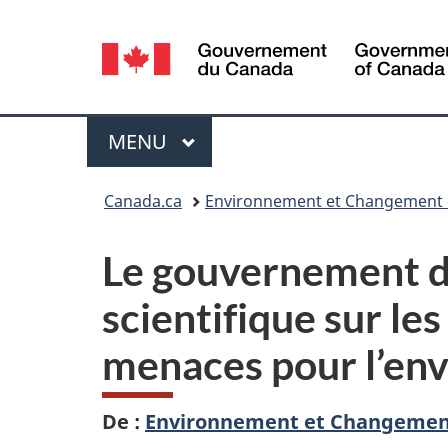
Sélection
de
la
Menu
MENU
PRINCIPAL
langue
Vous
Canada.ca
Environnement et Changement 
êtes
Le gouvernement du
ici :
scientifique sur le
menaces pour l’en
De :
Environnement et Changemen