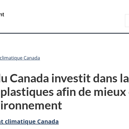
Passer
Passer
Passer
au
à
à
/
R
contenu
«
la
Government
d
principal
Au
version
of
C
sujet
HTML
Canada
du
simplifiée
gouvernement
»
climatique Canada
 Canada investit dans l
s plastiques afin de mieu
vironnement
t climatique Canada