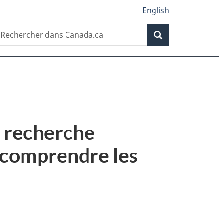
English
Recherche
echercher
Recherche
ans
anada.ca
a recherche
x comprendre les