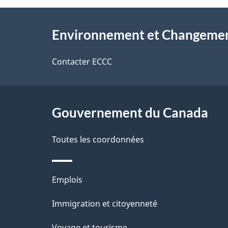
t
À
a
Environnement et Changemen
propos
i
de
Contacter ECCC
l
ce
s
site
Gouvernement du Canada
d
e
Toutes les coordonnées
l
Thèmes
Emplois
a
et
Immigration et citoyenneté
p
sujets
Voyage et tourisme