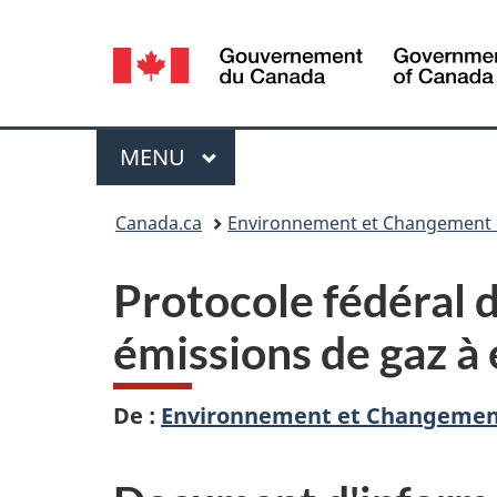
Sélection
de
la
Menu
MENU
PRINCIPAL
langue
Vous
Canada.ca
Environnement et Changement 
êtes
Protocole fédéral 
ici :
émissions de gaz à 
De :
Environnement et Changemen