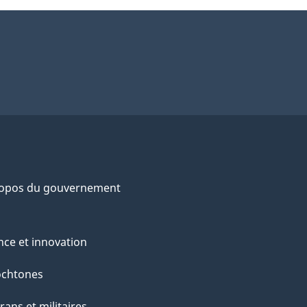
ropos du gouvernement
nce et innovation
ochtones
rans et militaires