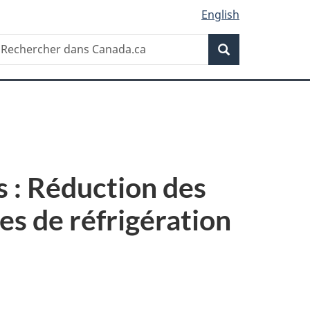
English
Recherche
echercher
Recherche
ans
anada.ca
s : Réduction des
es de réfrigération