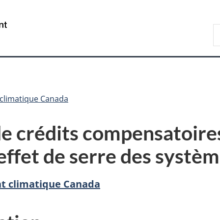
Passer
Passer
Passer
au
à
à
/
R
contenu
«
la
Government
d
principal
Au
version
of
C
sujet
HTML
Canada
du
simplifiée
gouvernement
»
climatique Canada
de crédits compensatoire
effet de serre des systèm
t climatique Canada