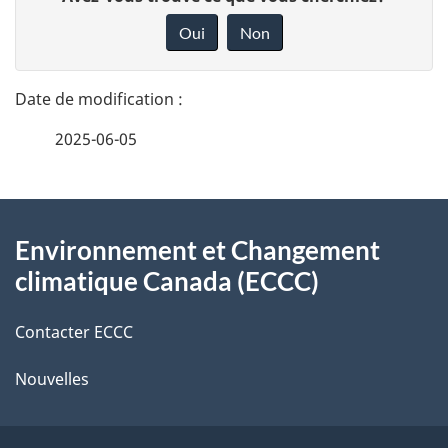
é
o
Oui
Non
n
t
n
a
e
2025-06-05
i
z
v
l
o
À
s
t
Environnement et Changement
propos
r
d
climatique Canada (ECCC)
de
e
e
r
Contacter ECCC
ce
l
é
Nouvelles
site
t
a
r