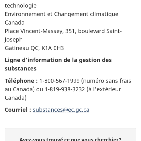
technologie
Environnement et Changement climatique
Canada
Place Vincent-Massey, 351, boulevard Saint-
Joseph
Gatineau QC, K1A 0H3
Ligne d’information de la gestion des
substances
Téléphone :
1-800-567-1999 (numéro sans frais
au Canada) ou 1-819-938-3232 (à l’extérieur
Canada)
Courriel :
substances@ec.gc.ca
D
D
Avez-vous trouvé ce que vous cherchiez?