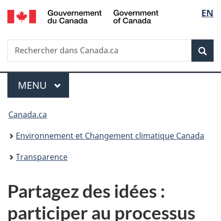
/
Sélec
EN
Passer
Passer
Passer
Government
au
à
à
de
of
contenu
«
la
Canada
Recherche
Rechercher
principal
Au
version
Rec
la
dans
sujet
HTML
Canada.ca
du
simplifiée
langu
Menu
gouvernement
MENU
PRINCIPAL
»
Vous
Canada.ca
êtes
Environnement et Changement climatique Canada
ici :
Transparence
Partagez des idées :
participer au processus