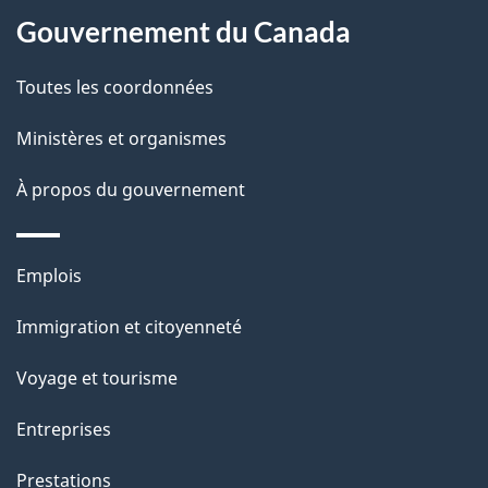
p
o
Gouvernement du Canada
a
a
c
g
Toutes les coordonnées
t
e
Ministères et organismes
i
o
À propos du gouvernement
n
s
Thèmes
u
Emplois
et
r
Immigration et citoyenneté
sujets
c
e
Voyage et tourisme
t
Entreprises
t
e
Prestations