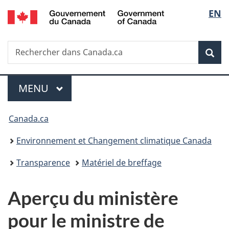
/
Sélec
EN
Passer
Passer
Passer
Government
au
à
à
de
of
contenu
«
la
Canada
Recherche
Rechercher
principal
Au
version
Rec
la
dans
sujet
HTML
Canada.ca
du
simplifiée
langu
Menu
gouvernement
MENU
PRINCIPAL
»
Vous
Canada.ca
êtes
Environnement et Changement climatique Canada
ici :
Transparence
Matériel de breffage
Aperçu du ministère
pour le ministre de