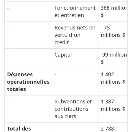
-
Fonctionnement
368 millions
et entretien
$
-
Revenus nets en
- 75
vertu d'un
millions $
crédit
-
Capital
99 millions
$
Dépenses
-
1 402
opérationnelles
millions $
totales
-
Subventions et
1 387
contributions
millions $
aux tiers
Total des
-
2 788