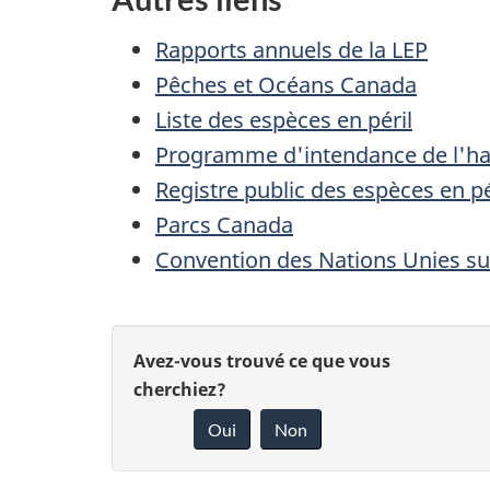
Rapports annuels de la
LEP
Pêches et Océans Canada
Liste des espèces en péril
Programme d'intendance de l'ha
Registre public des espèces en pé
Parcs Canada
Convention des Nations Unies sur
D
D
Avez-vous trouvé ce que vous
é
cherchiez?
o
Oui
Non
t
n