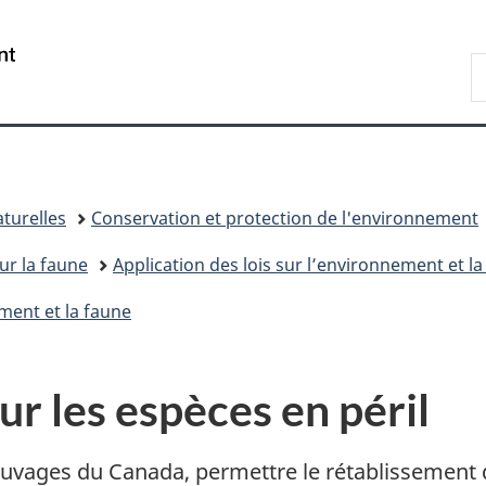
Passer
Passer
Passer
au
à
à
/
R
contenu
«
la
Government
d
principal
Au
version
of
C
sujet
HTML
Canada
du
simplifiée
gouvernement
»
turelles
Conservation et protection de l'environnement
ur la faune
Application des lois sur l’environnement et l
ement et la faune
ur les espèces en péril
uvages du Canada, permettre le rétablissement de 