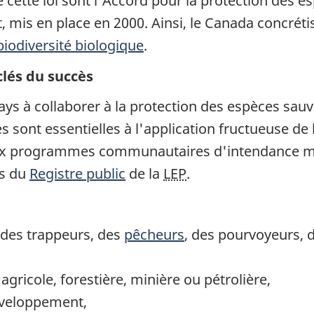
ette loi sont l'Accord pour la protection des esp
 mis en place en 2000. Ainsi, le Canada concréti
iodiversité biologique
.
clés du succès
ys à collaborer à la protection des espèces sauva
 sont essentielles à l'application fructueuse de 
aux programmes communautaires d'intendance mis
is du
Registre public
de la
LEP
.
 des trappeurs, des
pêcheurs
, des pourvoyeurs, 
gricole, forestière, minière ou pétrolière,
éveloppement,