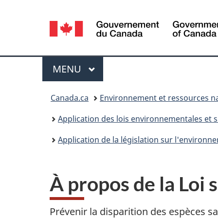
Sélection
de
la
Menu
MENU
PRINCIPAL
langue
Vous
Canada.ca
Environnement et ressources na
êtes
Application des lois environnementales et s
ici :
Application de la législation sur l'environn
À propos de la Loi s
Prévenir la disparition des espèces sa