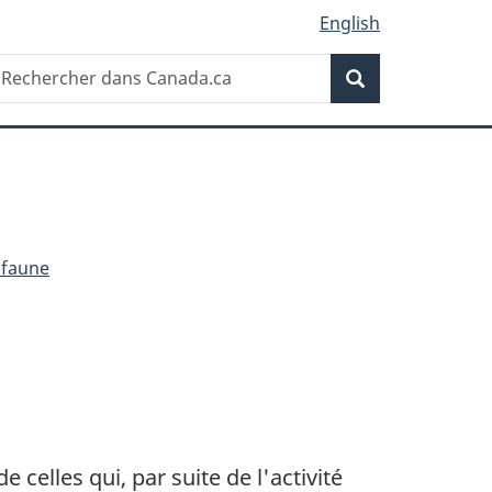
English
Recherche
echercher
Recherche
ans
anada.ca
a faune
celles qui, par suite de l'activité