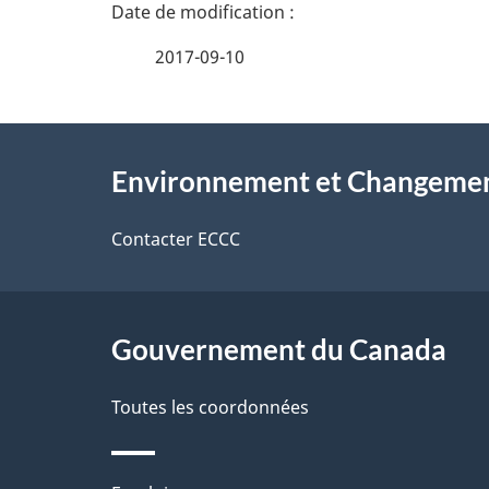
n
a
e
i
2017-09-10
z
l
v
À
s
o
Environnement et Changemen
propos
d
t
de
Contacter ECCC
r
e
ce
e
l
r
site
Gouvernement du Canada
a
é
Toutes les coordonnées
p
t
a
r