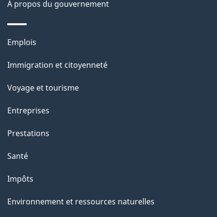
À propos du gouvernement
n
s
Thèmes
u
Emplois
et
r
Immigration et citoyenneté
sujets
c
e
Voyage et tourisme
t
Entreprises
t
e
Prestations
p
Santé
a
g
Impôts
e
Environnement et ressources naturelles