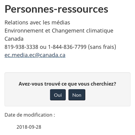
Personnes-ressources
Relations avec les médias
Environnement et Changement climatique
Canada
819-938-3338 ou 1-844-836-7799 (sans frais)
ec.media.ec@canada.ca
D
D
Avez-vous trouvé ce que vous cherchiez?
é
o
Oui
Non
n
t
n
a
e
2018-09-28
i
z