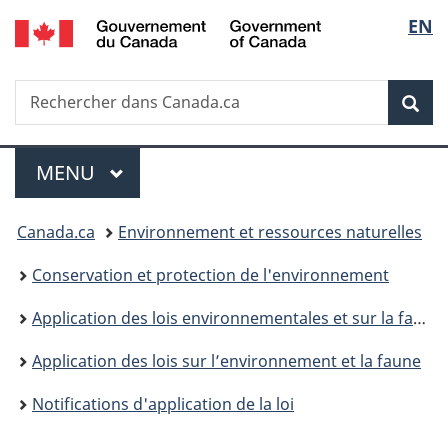
/
Sélec
EN
Passer
Passer
Passer
Government
au
à
à
de
of
contenu
«
la
Canada
Recherche
Rechercher
principal
Au
version
Rec
la
dans
sujet
HTML
Canada.ca
du
simplifiée
langu
Menu
gouvernement
MENU
PRINCIPAL
»
Vous
Canada.ca
Environnement et ressources naturelles
êtes
Conservation et protection de l'environnement
ici :
Application des lois environnementales et sur la faune
Application des lois sur l’environnement et la faune
Notifications d'application de la loi