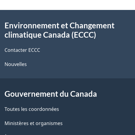
v
l
o
À
s
t
Environnement et Changement
propos
r
d
climatique Canada (ECCC)
de
e
e
r
Contacter ECCC
ce
l
é
Nouvelles
site
t
a
r
p
o
Gouvernement du Canada
a
a
c
g
Toutes les coordonnées
t
e
Ministères et organismes
i
o