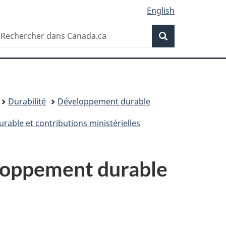
English
Recherche
echercher
Recherche
ans
anada.ca
Durabilité
Développement durable
rable et contributions ministérielles
eloppement durable