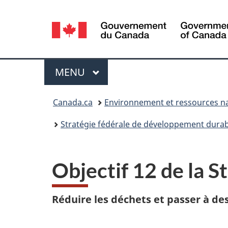
Sélection
de
la
Menu
MENU
PRINCIPAL
langue
Vous
Canada.ca
Environnement et ressources na
êtes
Stratégie fédérale de développement durab
ici :
Objectif 12 de la 
Réduire les déchets et passer à de