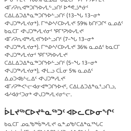
ᐊᒥᓱᕈᕆᐊᖅᑐᒋᔭᐅᓯᒪᓪᓗᑎᑦ ᐅᕝᕙᓘᓐᓃᑦ
ᑕᐃᒪᐃᑐᐃᓐᓇᖅᑐᒋᔭᐅᓪᓗᑎᑦ (13−ᖓ 13−ᓂᒃ
ᐊᒡᒍᑐᖅᓯᒪᔪᓂᒃ). ᒥᔅᓴᐅᓴᑦᑕᐅᓯᒪᔪᑦ 59% ᑲᑎᑦᑐᒋᑦ ᓇᓄᐃᑦ
ᑲᓇᑕᒥ ᐊᒡᒍᑐᖅᓯᒪᔪᓂᑦ ᕿᒥᕐᕈᔭᐅᓯᒪᔪᑦ
ᐊᒥᓱᕈᕆᐊᖅᓯᒪᔪᒋᔭᐅᓪᓗᑎᑦ (7−ᖓ 13−ᓂᒃ
ᐊᒡᒍᑐᖅᓯᒪᔪᓂᒃ). ᒥᔅᓴᐅᓴᑦᑕᐅᓯᒪᔪᑦ 36% ᓇᓄᐃᑦ ᑲᓇᑕᒥ
ᐊᒡᒍᑐᖅᓯᒪᔪᓂᑦ ᕿᒥᕐᕈᔭᐅᓯᒪᔪᑦ
ᑕᐃᒪᐃᑐᐃᓐᓇᖅᑐᒋᔭᐅᓪᓗᑎᑦ (5−ᖓ 13−ᓂᒃ
ᐊᒡᒍᑐᖅᓯᒪᔪᓂᒃ), ᐊᒻᒪᓗ ᑕᒫᓂ 5% ᓇᓄᐃᑦ
ᐃᓄᑐᐊᑲᓪᓚᐃᑦ ᐊᒡᒍᑐᖅᓯᒪᔪᑦ
ᐊᒥᓱᕈᖅᐸᓪᓕᐊᓂᐊᖅᑐᒋᔭᐅᔪᑦ, ᑕᐃᒪᐃᑐᐃᓐᓇᕐᓗᑎᓗ,
ᐊᓯᐊᓃᑦᑐᓂᒃ ᐊᒡᒍᑐᖅᓯᒪᔪᓂᓪᓕ.
ᐆᒪᔪᖅᑕᐅᔪᓐᓇᖅᑐᑦ ᐊᐅᓚᑕᐅᓂᖏᑦ
ᑲᓇᑕᒥ ᓄᓇᖃᖅᑳᖅᓯᒪᔪᑦ ᓇᓐᓄᖃᑦᑕᐃᓐᓇᕐᖓᑕ