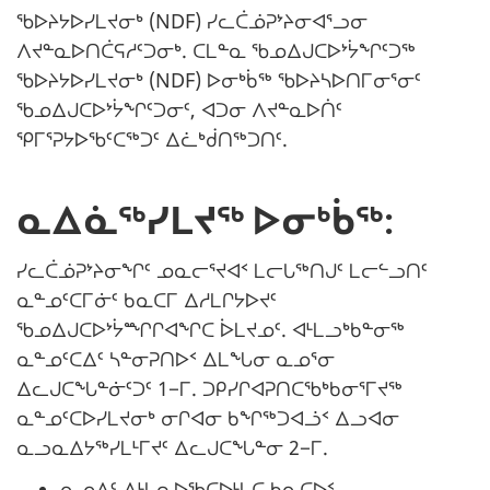
ᖃᐅᔨᔭᐅᓯᒪᔪᓂᒃ (NDF) ᓯᓚᑖᓅᕈᔾᔨᓂᐊᕐᓗᓂ
ᐱᔪᓐᓇᐅᑎᑖᕋᓱᑦᑐᓂᒃ. ᑕᒪᓐᓇ ᖃᓄᐃᒍᑕᐅᔾᔮᖏᑦᑐᖅ
ᖃᐅᔨᔭᐅᓯᒪᔪᓂᒃ (NDF) ᐅᓂᒃᑳᖅ ᖃᐅᔨᓴᐅᑎᒥᓂᕐᓂᑦ
ᖃᓄᐃᒍᑕᐅᔾᔮᖏᑦᑐᓂᑦ, ᐊᑐᓂ ᐱᔪᓐᓇᐅᑏᑦ
ᕿᒥᕐᕈᔭᐅᖃᑦᑕᖅᑐᑦ ᐃᓛᒃᑰᑎᖅᑐᑎᑦ.
ᓇᐃᓈᖅᓯᒪᔪᖅ ᐅᓂᒃᑳᖅ:
ᓯᓚᑖᓅᕈᔾᔨᓂᖏᑦ ᓄᓇᓕᕐᔪᐊᑉ ᒪᓕᒐᖅᑎᒍᑦ ᒪᓕᓪᓗᑎᑦ
ᓇᓐᓄᑦᑕᒥᓃᑦ ᑲᓇᑕᒥ ᐃᓱᒪᒋᔭᐅᔪᑦ
ᖃᓄᐃᒍᑕᐅᔾᔮᙱᒋᐊᖏᑕ ᐆᒪᔪᓄᑦ. ᐊᒻᒪᓗᒃᑲᓐᓂᖅ
ᓇᓐᓄᑦᑕᐃᑦ ᓴᓐᓂᕈᑎᐅᑉ ᐃᒪᖓᓂ ᓇᓄᕐᓂ
ᐃᓚᒍᑕᖓᓐᓃᑦᑐᑦ 1−ᒥ. ᑐᑭᓯᒋᐊᕈᑎᑕᖃᒃᑲᓂᕐᒥᔪᖅ
ᓇᓐᓄᑦᑕᐅᓯᒪᔪᓂᒃ ᓂᒋᐊᓂ ᑲᖏᖅᑐᐊᓘᑉ ᐃᓗᐊᓂ
ᓇᓗᓇᐃᔭᖅᓯᒪᒻᒥᔪᑦ ᐃᓚᒍᑕᖓᓐᓂ 2−ᒥ.
ᓇᓄᐃᑦ ᐱᒻᒪᕆᐅᖃᑕᐅᒻᒪᑕ ᑲᓇᑕᐅᑉ