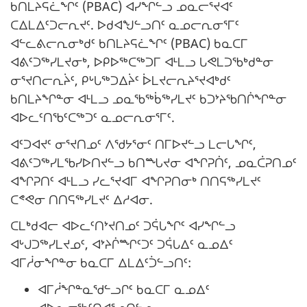
ᑲᑎᒪᔨᕋᓛᖏᑦ (PBAC) ᐊᓯᖏᓪᓗ ᓄᓇᓕᕐᔪᐊᑦ
ᑕᐃᒪᐃᑦᑐᓕᕆᔪᑦ. ᐅᑯᐊᖑᓪᓗᑎᑦ ᓇᓄᓕᕆᓂᕐᒥᑦ
ᐊᓪᓚᕕᓕᕆᓂᒃᑯᑦ ᑲᑎᒪᔨᕋᓛᖏᑦ (PBAC) ᑲᓇᑕᒥ
ᐊᕕᑦᑐᖅᓯᒪᔪᓂᒃ, ᐅᑭᐅᖅᑕᖅᑐᒥ ᐊᒻᒪᓗ ᒐᕙᒪᑐᖃᒃᑯᓐᓂ
ᓂᕐᔪᑎᓕᕆᔩᑦ, ᑭᒡᒐᖅᑐᐃᔩᑦ ᐆᒪᔪᓕᕆᔨᕐᔪᐊᒃᑯᑦ
ᑲᑎᒪᔨᖏᓐᓂ ᐊᒻᒪᓗ ᓄᓇᖃᖅᑳᖅᓯᒪᔪᑦ ᑲᑐᔾᔨᖃᑎᒌᖏᓐᓂ
ᐊᐅᓚᑦᑎᖃᑦᑕᖅᑐᑦ ᓇᓄᓕᕆᓂᕐᒥᑦ.
ᐊᑦᑐᐊᔪᑦ ᓂᕐᔪᑎᓄᑦ ᐱᖁᔭᕐᓂᑦ ᑎᒥᐅᔪᓪᓗ ᒪᓕᒐᖏᑦ,
ᐊᕕᑦᑐᖅᓯᒪᖃᓯᐅᑎᔪᓪᓗ ᑲᑎᙵᔪᓂ ᐊᖏᕈᑏᑦ, ᓄᓇᑖᕈᑎᓄᑦ
ᐊᖏᕈᑎᑦ ᐊᒻᒪᓗ ᓯᓚᕐᔪᐊᒥ ᐊᖏᕈᑎᓂᒃ ᑎᑎᕋᖅᓯᒪᔪᑦ
ᑕᕝᕙᓂ ᑎᑎᕋᖅᓯᒪᔪᑦ ᐃᓱᐊᓂ.
ᑕᒪᒃᑯᐊᓕ ᐊᐅᓚᑦᑎᔾᔪᑎᓄᑦ ᑐᕌᒐᖏᑦ ᐊᓯᖏᓪᓗ
ᐊᒡᒍᑐᖅᓯᒪᔪᓄᑦ, ᐊᔾᔨᒌᙱᑦᑐᑦ ᑐᕌᒐᐃᑦ ᓇᓄᐃᑦ
ᐊᒥᓲᓂᖏᓐᓂ ᑲᓇᑕᒥ ᐃᒪᐃᑦᑑᓪᓗᑎᑦ:
ᐊᒥᓲᖏᓐᓇᖁᓪᓗᒋᑦ ᑲᓇᑕᒥ ᓇᓄᐃᑦ