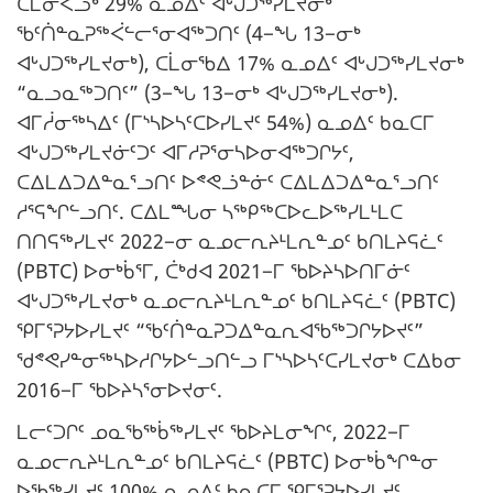
ᑕᒫᓂᐸᓗᒃ 29% ᓇᓄᐃᑦ ᐊᒡᒍᑐᖅᓯᒪᔪᓂᒃ
ᖃᑦᑏᓐᓇᕈᖅᐹᓪᓕᕐᓂᐊᖅᑐᑎᑦ (4−ᖓ 13−ᓂᒃ
ᐊᒡᒍᑐᖅᓯᒪᔪᓂᒃ), ᑕᒫᓂᖃᐃ 17% ᓇᓄᐃᑦ ᐊᒡᒍᑐᖅᓯᒪᔪᓂᒃ
“ᓇᓗᓇᖅᑐᑎᑦ” (3−ᖓ 13−ᓂᒃ ᐊᒡᒍᑐᖅᓯᒪᔪᓂᒃ).
ᐊᒥᓲᓂᖅᓴᐃᑦ (ᒥᔅᓴᐅᓴᑦᑕᐅᓯᒪᔪᑦ 54%) ᓇᓄᐃᑦ ᑲᓇᑕᒥ
ᐊᒡᒍᑐᖅᓯᒪᔪᓃᑦᑐᑦ ᐊᒥᓱᕈᕐᓂᓴᐅᓂᐊᖅᑐᒋᔭᑦ,
ᑕᐃᒪᐃᑐᐃᓐᓇᕐᓗᑎᑦ ᐅᕝᕙᓘᓐᓃᑦ ᑕᐃᒪᐃᑐᐃᓐᓇᕐᓗᑎᑦ
ᓱᕐᕋᖏᓪᓗᑎᑦ. ᑕᐃᒪᙵᓂ ᓴᖅᑭᖅᑕᐅᓚᐅᖅᓯᒪᒻᒪᑕ
ᑎᑎᕋᖅᓯᒪᔪᑦ 2022−ᓂ ᓇᓄᓕᕆᔨᒻᒪᕆᓐᓄᑦ ᑲᑎᒪᔨᕋᓛᑦ
(PBTC) ᐅᓂᒃᑳᕐᒥ, ᑖᒃᑯᐊ 2021−ᒥ ᖃᐅᔨᓴᐅᑎᒥᓃᑦ
ᐊᒡᒍᑐᖅᓯᒪᔪᓂᒃ ᓇᓄᓕᕆᔨᒻᒪᕆᓐᓄᑦ ᑲᑎᒪᔨᕋᓛᑦ (PBTC)
ᕿᒥᕐᕈᔭᐅᓯᒪᔪᑦ “ᖃᑦᑏᓐᓇᕈᑐᐃᓐᓇᕆᐊᖃᖅᑐᒋᔭᐅᔪᑦ”
ᖁᕝᕙᓯᓐᓂᖅᓴᐅᓱᒋᔭᐅᓪᓗᑎᓪᓗ ᒥᔅᓴᐅᓴᑦᑕᓯᒪᔪᓂᒃ ᑕᐃᑲᓂ
2016−ᒥ ᖃᐅᔨᓴᕐᓂᐅᔪᓂᑦ.
ᒪᓕᑦᑐᒋᑦ ᓄᓇᖃᖅᑳᖅᓯᒪᔪᑦ ᖃᐅᔨᒪᓂᖏᑦ, 2022−ᒥ
ᓇᓄᓕᕆᔨᒻᒪᕆᓐᓄᑦ ᑲᑎᒪᔨᕋᓛᑦ (PBTC) ᐅᓂᒃᑳᖏᓐᓂ
ᐅᖃᖅᓯᒪᔪᑦ 100% ᓇᓄᐃᑦ ᑲᓇᑕᒥ ᕿᒥᕐᕈᔭᐅᓯᒪᔪᑦ