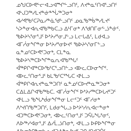
ᓄᖑᑕᐅᕙᓪᓕᐊᓗᐊᙱᓪᓗᑎᑦ, ᐱᔪᓐᓇᑦᑎᐊᕐᓗᑎᑦ
ᐊᒡᒍᑐᖅᓯᒪᔪᓐᓃᓐᖔᖅᑐᓂᒃ
ᐊᓯᕙᖃᑦᑕᕈᓇᓯᓐᓈᖁᓪᓗᑎᑦ ᓄᓇᖃᖅᑳᖅᓯᒪᔪᑦ
ᓴᐳᓐᓂᐊᕆᐊᖃᖅᑲᑕᓗ ᐃᒻᒥᓂᒃ ᐱᖁᑎᒥᓂᓪᓘᓐᓃᑦ.
ᖃᐅᔨᓴᕐᓂᕐᒧᑦ ᐅᔾᔨᓱᕐᓂᒧᓪᓗ ᒪᓕᒐᐃᑦ, ᒪᑯᐊᓗ
ᐊᒥᓲᓂᖏᓐᓂ ᐅᔾᔨᓱᕐᓂᐅᔪᑦ ᖃᐅᔨᓴᕐᓂᒥᓪᓗ
ᓇᓐᓄᑦᑕᐅᕙᑦᑐᓂᒃ, ᑕᒪᓐᓇ
ᖃᐅᔨᓴᖅᑕᐅᖏᓐᓇᕆᐊᖃᕐᖓᑦ
ᐋᖅᑭᒋᐊᖅᑕᐅᖃᑦᑕᕐᓗᑎᓪᓗ ᐊᐅᓚᑕᐅᓂᖏᑦ.
ᐊᐅᓚᑦᑎᓂᕐᒧᑦ ᑲᒪᖃᑦᑕᕐᖓᑕ ᐊᒻᒪᓗ
ᐋᖅᑭᒋᐊᕆᔪᓐᓇᖅᑐᑎᑦ ᓇᓐᓄᑦᑕᐅᔪᓐᓇᖅᑐᓂᒃ
ᑕᐃᒪᐃᒋᐊᖃᖅᑲᑕ. ᐊᒥᓲᓂᖏᑦ ᐅᔾᔨᓱᖅᑕᐅᒐᔪᑦᑐᑦ
ᐊᒻᒪᓗ ᖃᖓᒃᑰᓂᖏᓐᓂ ᒪᓕᑦᑐᑦ ᐊᒥᓱᓂᒃ
ᐱᔾᔪᑎᖃᖅᑐᑎᑦ, ᒪᑯᓂᖓᓗ ᐅᔾᔨᔅᓱᕆᐊᓕᓐᓂᒃ
ᐊᑐᖅᑕᐅᕙᑦᑐᓂᒃ, ᐊᐅᓚᑦᑎᓂᕐᒧᑦ ᑐᕌᒐᖓᕐᓂᑦ,
ᐱᐅᖅᓱᐊᓂᕐᒧᑦ ᐃᓱᒫᓘᑎᓂᒃ, ᐊᒻᒪᓗ ᐅᑭᐅᖏᓐᓂ