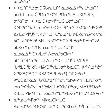
ᓇᓄᕋᕐᓂᑦ
ᐊᐅᓚᑦᑎᓪᓗᓂ ᑐᕌᒐᕆᒻᒪᒋᑦ ᓇᓗᓇᐃᔭᖅᓯᒪᓪᓗᑎᑦ
ᑲᓇᑕᒥ ᓄᓇᑖᕈᑎᓂᒃ ᐊᖏᕈᑎᓂᒃ. ᐱᓗᐊᖅᑐᒥᑦ,
ᓂᕐᔪᑎᓂᒃ ᐊᐅᓚᑕᐅᓂᐊᕐᖓᑕ ᒪᓕᓪᓗᑎᑦ
ᐊᖏᕈᑎᑎᒍᑦ. ᓇᓄᕐᓂᑦ ᐊᐅᓚᑦᑎᓂᕐᒧᑦ ᐊᑐᓕᖁᔭᐅᔪᑦ
ᐃᓱᒪᓕᐊᖑᔭᕆᐊᓖᓪᓗᑦ ᑖᒃᑯᓄᖓ ᐆᒪᔪᓕᕆᔨᕐᔪᐊᒃᑯᑦ
ᑲᑎᒪᔨᖏᓐᓄᑦ ᐊᒻᒪᓗ ᐊᖏᖅᑕᐅᓯᒪᔪᓂᒃ ᒥᓂᔅᑕᓄᑦ
ᑲᒪᔪᓂᒃ ᓂᕐᔪᑎᓕᕆᓂᕐᒥᑦ ᒪᓕᑦᑐᑎᑦ
ᓇᓗᓇᐃᖅᑕᐅᓯᒪᔪᑦ ᐱᓕᕆᖃᑕᐅᔪᑦ
ᑲᑎᒪᑎᑦᑎᓂᒃᑯᓪᓗ ᐃᓚᒋᔭᐅᓪᓗᑎᑦ ᒐᕙᒪᒃᑯᑦ
(ᒐᕙᒪᑐᖃᒃᑯᑦ, ᐊᕕᑦᑐᖅᓯᒪᔪᓂᒃ ᑲᓇᑕᒥ, ᐅᕝᕙᓘᓐᓃᑦ
ᐅᑭᐅᖅᑕᖅᑐᒥ ᐊᕕᑦᑐᖅᓯᒪᔪᓂᒃ) ᑎᒥᐅᔪᓂᒃ
ᑭᒃᑯᑐᐃᓐᓇᐃᑦ ᒐᕙᒪᒃᑯᖏᓐᓂ, ᖃᐅᔨᓴᖅᑎᒻᒪᕆᓐᓂᒃ,
ᓄᓇᖃᖅᑳᖅᓯᒪᔪᑦ ᖃᐅᔨᒪᔭᑐᖃᖏᓐᓂ, ᐊᓯᕙᖅᑎᓂᒃ
ᐊᒻᒪᓗ ᐊᓯᖏᓐᓂ ᓄᓇᖃᖅᑳᖅᓯᒪᔪᓂᒃ ᑭᒡᒐᖅᑐᐃᔨᓂᒃ
ᓇᓐᓄᒐᓱᐊᕐᓂᖅ ᐊᐅᓚᑕᐅᒻᒪᑕ
ᐃᓕᑦᑐᖅᓯᒪᑦᑎᐊᖁᓪᓗᒋᑦ ᑕᒪᒃᑯᐊ ᓈᒻᒪᔾᔫᒥᖁᓪᓗᒋᑦ,