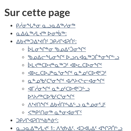
Sur cette page
ᑭᓲᓂᖓᓐᓂ ᓇᓗᓇᐃᖅᓯᓂᖅ
ᓇᐃᓈᖅᓯᒪᔪᖅ ᐅᓂᒃᑳᖅ:
ᐃᑲᔪᖅᑐᐃᔾᔪᑏᑦ ᑐᑭᓯᒋᐊᕈᑏᑦ:
ᐆᒪᓂᖏᓐᓂ ᖃᓄᐃᑦᑑᓂᖏᑦ
ᖃᓄᐃᓕᖓᓂᖏᑦ ᐅᓗᕆᐊᓇᖅᑐᒦᓐᓂᖏᓪᓗ
ᐆᒪᔪᖅᑕᐅᔪᓐᓇᖅᑐᑦ ᐊᐅᓚᑕᐅᓂᖏᑦ
ᐊᐅᓚᑕᐅᒍᓐᓇᕐᓂᖏᑦ ᓇᓐᓄᑦᑕᐅᕙᑦᑐᑦ
ᓇᓐᓄᖃᑦᑕᕐᓂᖏᑦ ᐊᓯᔾᔨᐸᓪᓕᐊᓂᖏᑦ
ᐊᒥᓲᓂᖏᑦ ᓇᓐᓄᑦᑕᐅᕙᑦᑐᓪᓗ
ᐅᔾᔨᓱᖅᑕᐅᖃᑦᑕᕐᓂᖏᑦ
ᐱᔾᔪᑎᖏᑦ ᐃᑲᔫᑎᔅᓴᐃᓪᓗ ᓇᓐᓄᓂᕐᒧᑦ
ᐸᖅᑭᑦᑎᓂᖅ ᓇᓐᓂᐊᓂᕐᒥᑦ
ᑐᑭᓯᒋᐊᕈᑎᔅᓴᑲᓐᓃᑦ:
ᓇᓗᓇᐃᖅᓯᒪᔪᑦ 1: ᐱᖁᔭᐃᑦ, ᐊᑐᐊᒐᐃᑦ ᐊᖏᕈᑏᓪᓗ