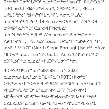
ᑭᓪᓕᖃᖅᑐᓃᓐᖔᖅᑐᑦ ᓇᓄᖅᑕᓕᓐᓂᑦ ᑲᓇᑕᒥ. ᑭᒡᒐᖅᑐᐃᔩᑦ
ᒪᑯᐊ ᑲᓇᑕᒥ ᐊᕕᑦᑐᖅᓯᒪᔪᓂᒃ, ᐅᑭᐅᖅᑕᖅᑐᒥ, ᐊᒻᒪᓗ
ᒐᕙᒪᑐᖃᒃᑯᑦ ᖃᐅᓴᖅᑎᒻᒪᕆᖏᑦ, ᐱᓕᕆᔨᒻᒪᕇᑦ
ᓄᓇᖃᖅᑳᖅᓯᒪᔪᓂᒃ, ᐆᒪᔪᓕᕆᔨᕐᔪᐊᒃᑯᑦ ᑲᑎᒪᔨᖏᑦ ᐊᒻᒪᓗ
ᓂᕈᐊᕈᓐᓇᖏᑦᑐᑦ ᑕᐃᒃᑯᐊ ᒥᐊᓕᒐᐃᑦ
ᓄᓇᖓᓐᓃᓐᖔᖅᓯᒪᔪᑦ ᐃᖃᓗᓕᕆᓂᕐᒧᑦ ᓂᕐᔪᑎᓂᓪᓗ
ᐱᔨᑦᑎᕋᖅᑏᑦ, ᒥᐊᓕᒐᐃᑦ ᓄᓇᓕᕆᔨᒃᑯᖏᑦ ᖃᐅᔨᓴᖅᑎᖏᑦ,
ᓄᐊᑦ ᓯᓘᑉ ᐳᕈᒥ (North Slope Borough) ᑲᓚᖡᑦ ᓄᓈᓂ
ᑎᒥᐅᔪᖅ ᓄᓇᓕᕆᓂᕐᒧᑦ, ᑲᓇᑕᒥ ᐱᓕᕆᖃᑎᖃᖃᑦᑕᖅᑐᑦ
ᑲᑐᔾᔨᓗᑎᓪᓗ ᓇᓄᐃᑦ ᐊᒡᒍᑐᖅᓯᒪᓂᖏᓐᓂ.
ᖃᐅᔨᓴᖅᑎᒻᒪᕆᓐᓄᑦ ᖃᐅᔨᓴᐅᑎᒥᓃᑦ, 2022
ᓇᓄᓕᕆᔨᒻᒪᕆᓐᓄᑦ ᑲᑎᒪᔨᕋᓛᑦ (PBTC) ᐅᓂᒃᑳᑦ
ᐅᖃᖅᓯᒪᔪᑦ ᒥᔅᓴᐅᓴᐃᓯᒪᔪᑦ 54% ᑲᑎᑦᑐᒋᑦ ᓇᓄᐃᑦ ᑲᓇᑕᒥ
ᐊᒡᒍᑐᖅᓯᒪᔪᓃᑦᑐᑦ ᒫᓐᓇᓕᓴᐅᓪᓗᑎᑦ (15-ᐅᑭᐅᑦ)
ᐊᒥᓲᓂᖏᑦ ᐊᒥᓱᕈᓐᓂᖅᓴᐅᓱᒋᔭᐅᓂᐊᖅᑐᑦ ᐅᕝᕙᓘᓐᓃᑦ
ᑕᐃᒪᐃᑐᐃᓐᓇᕐᓗᑎᑦ (6−ᖓ 13−ᓂᒃ ᐊᒡᒍᑐᖅᓯᒪᔪᓂᒃ).