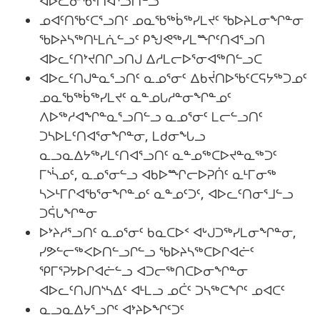
ᐊᐅᓚᓂᖃᑦᑎᐊᕐᓗᑎᓪᓗ
ᓄᐊᑦᑎᖃᑦᑕᕐᓗᑎᑦ ᓄᓇᖃᖅᑳᖅᓯᒪᔪᑦ ᖃᐅᔨᒪᓂᖏᓐᓂ
ᖃᐅᔨᓴᖅᑎᒻᒪᕇᓪᓗᑦ ᑭᖑᕙᖅᓯᒪᙱᑦᑎᐊᕐᓗᑎ
ᐊᐅᓚᑦᑎᔾᔪᑎᒋᓗᑎᒍ ᐃᓱᒪᓕᐅᕐᓂᐊᖅᑎᓪᓗᑕ
ᐊᐅᓚᑦᑎᒍᓐᓇᕐᓗᑎᑦ ᓇᓄᕐᓂᑦ ᐃᑲᔫᑎᐅᖃᑦᑕᕋᔭᖅᑐᓄᑦ
ᓄᓇᖃᖅᑳᖅᓯᒪᔪᑦ ᓇᓐᓄᒐᓱᓐᓂᖏᓐᓄᑦ
ᐱᐅᖅᓱᐊᖏᓐᓇᕐᓗᑎᓪᓗ ᓇᓄᕐᓂᑦ ᒪᓕᓪᓗᑎᑦ
ᑐᓴᐅᒪᑦᑎᐊᕐᓂᖏᓐᓂ, ᒪᑯᓂᖓᓗ
ᓇᓗᓇᐃᔭᖅᓯᒪᑦᑎᐊᕐᓗᑎᑦ ᓇᓐᓄᖅᑕᐅᔪᓐᓇᖅᑐᑦ
ᒥᔅᓵᓄᑦ, ᓇᓄᕐᓂᓪᓗ ᐊᑲᐅᙱᓕᐅᕈᑏᑦ ᓇᒻᒥᓂᖅ
ᓴᐳᒻᒥᒋᐊᖃᕐᓂᖏᓐᓄᑦ ᓇᓐᓄᑦᑐᑦ, ᐊᐅᓚᑦᑎᓂᕐᒧᓪᓗ
ᑐᕌᒐᖏᓐᓂ
ᐅᔾᔨᓱᕐᓗᑎᑦ ᓇᓄᕐᓂᑦ ᑲᓇᑕᐅᑉ ᐊᒡᒍᑐᖅᓯᒪᓂᖏᓐᓂ,
ᓯᕗᓪᓕᖅᐸᐅᑎᓪᓗᒋᓪᓗ ᖃᐅᔨᓴᖅᑕᐅᒋᐊᓖᑦ
ᕿᒥᕐᕈᔭᐅᒋᐊᓖᓪᓗ ᐊᑐᓕᖅᑎᑕᐅᓂᖏᓐᓂ
ᐊᐅᓚᑦᑎᒍᑎᔅᓴᐃᑦ ᐊᒻᒪᓗ ᓄᑖᑦ ᑐᓴᖅᑕᖏᑦ ᓄᐊᑕᑦ
ᓇᓗᓇᐃᔭᕐᓗᒋᑦ ᐊᔾᔨᐅᖏᑦᑐᑦ