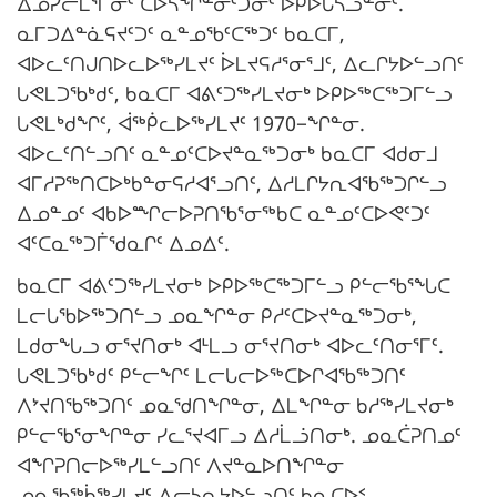
ᐃᓅᓯᓕᒫᕐᒥᓂᑦ ᑕᐅᓴᖏᓐᓃᑦᑐᓂᑦ ᐅᑭᐅᒐᓵᓗᓐᓂᑦ.
ᓇᒥᑐᐃᓐᓈᕋᔪᑦᑐᑦ ᓇᓐᓄᖃᑦᑕᖅᑐᑦ ᑲᓇᑕᒥ,
ᐊᐅᓚᑦᑎᒍᑎᐅᓚᐅᖅᓯᒪᔪᑦ ᐆᒪᔪᕋᓱᕐᓂᕐᒧᑦ, ᐃᓚᒋᔭᐅᓪᓗᑎᑦ
ᒐᕙᒪᑐᖃᒃᑯᑦ, ᑲᓇᑕᒥ ᐊᕕᑦᑐᖅᓯᒪᔪᓂᒃ ᐅᑭᐅᖅᑕᖅᑐᒥᓪᓗ
ᒐᕙᒪᒃᑯᖏᑦ, ᐋᖅᑮᓚᐅᖅᓯᒪᔪᑦ 1970−ᖏᓐᓂ.
ᐊᐅᓚᑦᑎᓪᓗᑎᑦ ᓇᓐᓄᑦᑕᐅᔪᓐᓇᖅᑐᓂᒃ ᑲᓇᑕᒥ ᐊᑯᓂᒧ
ᐊᒥᓱᕈᖅᑎᑕᐅᒃᑲᓐᓂᕋᓱᐊᕐᓗᑎᑦ, ᐃᓱᒪᒋᔭᕆᐊᖃᖅᑐᒋᓪᓗ
ᐃᓄᓐᓄᑦ ᐊᑲᐅᙱᓕᐅᕈᑎᖃᕐᓂᖅᑲᑕ ᓇᓐᓄᑦᑕᐅᕙᑦᑐᑦ
ᐊᑦᑕᓇᖅᑐᒦᖁᓇᒋᑦ ᐃᓄᐃᑦ.
ᑲᓇᑕᒥ ᐊᕕᑦᑐᖅᓯᒪᔪᓂᒃ ᐅᑭᐅᖅᑕᖅᑐᒥᓪᓗ ᑭᓪᓕᖃᕐᖓᑕ
ᒪᓕᒐᖃᐅᖅᑐᑎᓪᓗ ᓄᓇᖏᓐᓂ ᑭᓱᑦᑕᐅᔪᓐᓇᖅᑐᓂᒃ,
ᒪᑯᓂᖓᓗ ᓂᕐᔪᑎᓂᒃ ᐊᒻᒪᓗ ᓂᕐᔪᑎᓂᒃ ᐊᐅᓚᑦᑎᓂᕐᒥᑦ.
ᒐᕙᒪᑐᖃᒃᑯᑦ ᑭᓪᓕᖏᑦ ᒪᓕᒐᓕᐅᖅᑕᐅᒋᐊᖃᖅᑐᑎᑦ
ᐱᔾᔪᑎᖃᖅᑐᑎᑦ ᓄᓇᖁᑎᖏᓐᓂ, ᐃᒪᖏᓐᓂ ᑲᓱᖅᓯᒪᔪᓂᒃ
ᑭᓪᓕᖃᕐᓂᖏᓐᓂ ᓯᓚᕐᔪᐊᒥᓗ ᐃᓱᒫᓘᑎᓂᒃ. ᓄᓇᑖᕈᑎᓄᑦ
ᐊᖏᕈᑎᓕᐅᖅᓯᒪᓪᓗᑎᑦ ᐱᔪᓐᓇᐅᑎᖏᓐᓂ
ᓄᓇᖃᖅᑳᖅᓯᒪᔪᑦ ᐃᓕᓴᕆᔭᐅᓪᓗᑎᑦ ᑲᓇᑕᐅᑉ