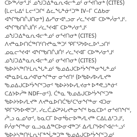
ᑕᐅᖅᓯᓂᕐᒧᑦ ᓄᖑᑐᐃᓐᓇᕆᐊᓕᓐᓄᑦ ᓂᕐᔪᑎᓂᒃ (CITES)
(ᒪᓕᒐᐃᑦ ᒪᓕᑦᑐᒋᑦ ᐃᓚᖓᓐᓃᑦᑐᖅ IV−ᒥ ᑕᐃᑲᓂ
ᐊᖏᖃᑎᒌᒍᑎᓂᒃ) ᐃᓯᕐᓂᐊᕐᓗᓂ ᓯᓚᕐᔪᐊᒥ ᑕᐅᖅᓰᓂᕐᒧᑦ.
ᐊᖏᖃᑎᒌᒍᑏᑦ ᓯᓚᕐᔪᐊᒥ ᑕᐅᖅᓯᓂᕐᒧᑦ
ᓄᖑᑐᐃᓐᓇᕆᐊᓕᓐᓄᑦ ᓂᕐᔪᑎᓂᒃ (CITES)
ᐱᔪᓐᓇᐅᑎᑖᖅᑎᑦᑎᔪᓐᓇᖅᑐᑦ ᕿᒥᕐᕈᔭᐅᓚᐅᕐᓗᑎᑦ
ᓄᓇᓕᕐᔪᐊᑉ ᐊᖏᖃᑎᒌᒍᑏᑦ ᓯᓚᕐᔪᐊᒥ ᑕᐅᖅᓯᓂᕐᒧᑦ
ᓄᖑᑐᐃᓐᓇᕆᐊᓕᓐᓄᑦ ᓂᕐᔪᑎᓂᒃ (CITES)
ᖃᐅᔨᓴᖅᑎᒻᒪᕆᖓᓐᓄᑦ ᖃᓄᐃᒍᑕᐅᔾᔮᖏᓐᓂᖓᓐᓄᑦ
ᐊᓐᓇᐅᒪᓇᓱᐊᕐᓂᖏᓐᓂ ᓂᕐᔪᑎᑦ (ᐅᖃᐅᓯᐅᓯᒪᔪᖅ
ᖃᓄᐃᒍᑕᐅᔾᔮᖏᑦᑐᓂᑦ ᖃᐅᔨᔭᐅᓯᒪᔪᓂᒃ ᐅᕝᕙᓘᓐᓃᑦ
ᑕᐃᔭᐅᓲᖅ NDF−ᓂᑦ). ᑖᓐᓇ ᖃᓄᐃᒍᑕᐅᔾᔮᖏᑦᑐᖅ
ᖃᐅᔨᔭᐅᓯᒪᔪᖅ ᐱᔪᓐᓇᐅᑎᑖᖃᑦᑕᕐᓂᖏᓐᓂ ᐊᑐᓂ
ᕿᒥᕐᕈᔭᐅᕙᑦᑐᑦ. ᓯᓚᑖᓅᕈᔾᔨᒐᔪᓐᓂᖏᑦ ᑲᓇᑕᐅᑉ ᓂᕐᔪᑎᖏᑦ,
ᓲᕐᓗ ᓇᓄᕐᓂᑦ, ᑲᓇᑕᒥ ᐅᓂᒃᑳᓕᐅᖅᓯᒪᔪᖅ ᑕᐃᒪᐃᑦᑐᒧᑦ,
ᑭᓲᓂᖏᓐᓂ ᓇᓗᓇᐃᖅᑕᐅᓂᐊᖅᑐᑦ ᐃᓱᒪᒋᔭᐅᒋᐊᓖᓪᓗᑦ
ᖃᐅᔨᓴᖅᑎᒻᒪᕆᒻᒥᓐᖔᖅᑐᖅ ᖃᓄᐃᒍᑕᐅᔾᔮᖏᑦᑐᓄᑦ