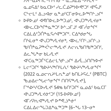
ᐱᔪᓐᓇᐅᑎᑖᖅᑎᑦᑎᓂᖅ ᓇᓗᓇᐃᖅᓯᓯᒪᔪᖅ
ᓇᓄᕋᐃᑦ ᑲᓇᑕᐅᑉ ᓯᓚᑖᓅᕈᔾᔭᐅᕙᑦᑐᑦ ᐊᕐᕌᒍᑦ
ᑕᓪᓕᒪᑦ ᐃᓗᐊᓂ ᓇᓐᓄᑦᑕᒥᓂᐅᓚᐅᖅᑎᓪᓗᒋᑦ
ᐅᑭᐅᓄᑦ ᐊᕙᑎᐅᓚᐅᖅᑐᓄᑦ, ᐊᒡᒍᑐᖅᓯᒪᔪᓂᒃ
ᐊᐅᓚᑕᐅᖏᓐᓇᖅᑐᑦ ᐅᓪᓗᒥᒧᑦ ᐊᒥᓲᓂᖏᑦ
ᑕᐃᒪᐃᑦᑑᑏᓐᓇᕋᓱᐊᖅᑐᒋᑦ. ᑕᐃᒃᑯᓂᖓ
ᑎᓴᒪᓂᒃ ᐊᒡᒍᑐᖅᓯᒪᔪᓂᒃ, ᐊᐅᓚᑦᑎᓪᓗᑎᓪᓗ
ᖃᑦᑏᓐᓇᕈᖅᐹᓪᓕᖅᓯᒪᔪᑦ ᐱᓕᕆᖃᑎᖃᖅᑐᑎᑦ,
ᐃᓚᖓᓐᓂ ᑲᒪᓯᒪᔪᑦ
ᐊᑦᑕᓇᖅᑐᒦᑦᑕᐃᓕᒪᖁᓪᓗᒋᑦ ᐃᓱᒫᓘᑎᒋᔭᐅᔪᑦ
ᒪᓕᑦᑐᒋᑦ ᖃᐅᔨᓴᖅᑎᒻᒪᕇᑦ ᖃᐅᔨᓴᖅᓯᒪᓂᖏᑦ
(2022 ᓇᓄᓕᕆᔨᒻᒪᕆᓐᓄᑦ ᑲᑎᒪᔨᕋᓛᑦ (PBTC)
ᖃᓄᐃᓕᖓᓕᕐᓂᖏᑦ ᑎᑎᕋᖅᓯᒪᔪᑦ),
ᒥᔅᓴᐅᓴᑦᑕᐅᓯᒪᔪᑦ 54% ᑲᑎᑦᑐᒋᑦ ᓇᓄᐃᑦ ᑲᓇᑕᒥ
ᐊᒡᒍᑐᖅᓯᒪᔪᓃᑦᑐᑦ (15-ᐅᑭᐅᓄᑦ)
ᐊᒥᓱᕈᕆᐊᖅᓯᒪᔪᑦ ᐅᕝᕙᓘᓐᓃᑦ
ᑕᐃᒪᐃᓕᖓᑐᐃᓐᓇᖅᑐᖅ (6−ᖓ 13−ᓂᒃ