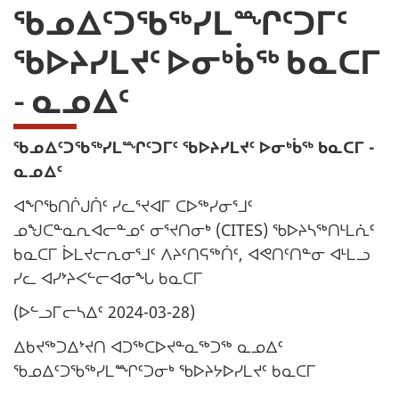
ᖃᓄᐃᑦᑐᖃᖅᓯᒪᙱᑦᑐᒥᑦ
ᖃᐅᔨᓯᒪᔪᑦ ᐅᓂᒃᑳᖅ ᑲᓇᑕᒥ
- ᓇᓄᐃᑦ
ᖃᓄᐃᑦᑐᖃᖅᓯᒪᙱᑦᑐᒥᑦ ᖃᐅᔨᓯᒪᔪᑦ ᐅᓂᒃᑳᖅ ᑲᓇᑕᒥ -
ᓇᓄᐃᑦ
ᐊᖏᖃᑎᒌᒍᑏᑦ ᓯᓚᕐᔪᐊᒥ ᑕᐅᖅᓯᓂᕐᒧᑦ
ᓄᖑᑕᓐᓇᕆᐊᓕᓐᓄᑦ ᓂᕐᔪᑎᓂᒃ (CITES) ᖃᐅᔨᓴᖅᑎᒻᒪᕇᑦ
ᑲᓇᑕᒥ ᐆᒪᔪᓕᕆᓂᕐᒧᑦ ᐱᔨᑦᑎᕋᖅᑏᑦ, ᐊᕙᑎᑦᑎᓐᓂ ᐊᒻᒪᓗ
ᓯᓚ ᐊᓯᔾᔨᐸᓪᓕᐊᓂᖓ ᑲᓇᑕᒥ
(ᐅᓪᓗᒥᓕᓴᐃᑦ 2024-03-28)
ᐃᑲᔪᖅᑐᐃᔾᔪᑎ ᐊᑐᖅᑕᐅᔪᓐᓇᖅᑐᖅ ᓇᓄᐃᑦ
ᖃᓄᐃᑦᑐᖃᖅᓯᒪᙱᑦᑐᓂᒃ ᖃᐅᔨᔭᐅᓯᒪᔪᑦ ᑲᓇᑕᒥ