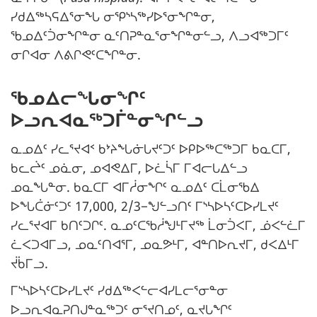
ᓯᑯᐃᖅᓴᕋᐃᕐᓂᖓ ᓂᕿᔅᓴᖅᓯᐅᕐᓂᖏᓐᓂ,
ᖃᓄᐃᑦᑑᓂᖏᓐᓂ ᓇᑦᑎᕈᓐᓇᕐᓂᖏᓐᓂᓪᓗ, ᐱᓗᐊᖅᑐᒥᑦ
ᓂᒋᐊᓂ ᐱᕕᒋᕙᑦᑕᖏᓐᓂ.
ᖃᓄᐃᓕᖓᓂᖏᑦ
ᐅᓗᕆᐊᓇᖅᑐᒦᓐᓂᖏᓪᓗ
ᓇᓄᐃᑦ ᓯᓚᕐᔪᐊᑉ ᑲᔾᔨᖓᓃᒐᔪᑦᑐᑦ ᐅᑭᐅᖅᑕᖅᑐᒥ ᑲᓇᑕᒥ,
ᑲᓚᖡᑦ ᓄᓈᓂ, ᓄᐊᕙᐃᒥ, ᐅᓛᓵᒥ ᒥᐊᓕᒐᐃᓪᓗ
ᓄᓇᖓᓐᓂ. ᑲᓇᑕᒥ ᐊᒥᓲᓂᖏᑦ ᓇᓄᐃᑦ ᑕᒫᓂᖃᐃ
ᐅᖓᑖᓃᑦᑐᑦ 17,000, 2/3−ᖑᓪᓗᑎᑦ ᒥᔅᓴᐅᓴᑦᑕᐅᓯᒪᔪᑦ
ᓯᓚᕐᔪᐊᒥ ᑲᑎᑦᑐᒋᑦ. ᓇᓄᑦᑕᖃᓲᖑᒻᒥᔪᖅ ᒫᓂᑑᐸᒥ, ᓅᐸᓪᓛᒥ
ᓛᐸᑐᐊᒥᓗ, ᓄᓇᑦᑎᐊᕐᒥ, ᓄᓇᕗᒻᒥ, ᐊᓐᑎᐅᕆᔪᒥ, ᑯᐸᐃᒻᒥ
ᔫᑳᒥᓗ.
ᒥᔅᓴᐅᓴᑦᑕᐅᓯᒪᔪᑦ ᓯᑯᐃᖅᐸᓪᓕᐊᓯᒪᓕᕐᓂᓐᓂ
ᐅᓗᕆᐊᓇᕈᑎᒍᓐᓇᖅᑐᑦ ᓂᕐᔪᑎᓄᑦ, ᓇᔪᒐᖏᑦ