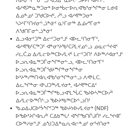
ᐱᐅᓂᖏᓐᓂᓪᓗ ᐊᑐᐃᓐᓇᐅᔪᑦ ᑐᑭᓯᒋᐊᕈᑏᑦ.
ᐊᓯᕙᕈᓐᓇᖅᑐᓂᒃ ᐅᓂᒃᑳᓕᐅᕆᐊᖃᕐᓂᖏᓐᓂ ᒪᑯᐊ
ᐃᓄᓐᓄᑦ ᑐᖁᑕᐅᔪᑦ, ᓲᕐᓗ ᐊᓯᕙᖅᑐᓂᒃ
ᓴᐳᒻᒥᑦᑎᔪᓂᓪᓘᓐᓃᑦ ᓇᒻᒥᓂᖅ ᐃᓅᓯᕐᒥᓂᒃ
ᐱᖁᑎᒥᓂᓪᓘᓐᓃᑦ
ᐃᓗᐊᓂᑦᑐᖅ ᐃᓕᑦᑐᓂᕐᒧᑦ ᐊᐅᓚᑦᑎᓂᕐᒥᑦ,
ᐊᓯᕙᖃᑦᑕᖅᑐᑦ ᐊᓐᓂᔾᔨᖃᑦᑕᕈᒪᔪᓄᓪᓗ ᓄᓇᓕᕐᔪᐊᑉ
ᓯᓚᑖᓄ ᐃᓱᒪᓕᐅᖅᑕᐅᓯᒪᔪᑦ ᒪᓕᑦᑐᑎᑦ ᐱᐅᖅᓱᐊᓂᕐᒧᑦ
ᐅᓗᕆᐊᓇᖅᑐᒦᓂᖏᓐᓂᓪᓗ, ᐊᐅᓚᑦᑎᓂᕐᒥᑦ
ᐅᓗᕆᐊᓇᖅᑐᒦᖁᔨᙱᓐᓂᖏᓐᓂ
ᐅᔾᔨᖅᓱᖅᑎᐊᕆᐊᖃᕐᓂᖏᓐᓂᓪᓗ ᐱᕙᒻᒪᑕ.
ᐃᓚᖏᓐᓂ ᐊᒡᒍᑐᖅᓯᒪᔪᓂᒃ, ᐊᓯᕙᖅᑕᐃᑦ
ᐅᓗᕆᐊᓇᖅᑐᒦᙱᒃᑲᓗᐊᕐᒪᖔᑕ ᖃᔨᐅᓴᖅᑕᐅᓲᑦ
ᐃᓱᒪᓕᐅᖅᑏᓪᓗ ᖃᐅᔨᒃᑲᖅᑕᐅᓪᓗᑎᑦ
ᖃᓄᐃᒍᑕᐅᔾᔮᖏᑦᑐᖅ ᖃᐅᔨᔭᐅᓯᒪᔪᓂᒃ (NDF)
ᐅᖃᐅᔾᔨᒋᐊᕆᓲᑦ ᑕᐃᑲᙵᑦ ᐊᖏᖃᑎᒌᒍᑏᑦ ᓯᓚᕐᔪᐊᒥ
ᑕᐅᖅᓯᓂᕐᒧᑦ ᓄᖑᑐᐃᓐᓇᕆᐊᓕᓐᓄᑦ ᓂᕐᔪᑎᓂᒃ