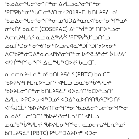
ᖃᓄᐃᓕᖓᓕᕐᓂᖏᓐᓂ ᐃᓱᒫᓗᓇᕐᓂᖏᓐᓂ
ᕿᒥᕐᕈᑲᓐᓂᕐᖓᑕ ᓂᕐᔪᑎᓂᒃ 2018−ᒥ. ᑲᑎᒪᔨᕋᓛᓄᑦ
ᖃᓄᐃᓕᖓᓕᕐᓂᖏᓐᓂ ᓄᖑᑐᐃᓐᓇᕆᐊᖃᓕᕐᓂᖏᓐᓄᑦ
ᓂᕐᔪᑏᑦ ᑲᓇᑕᒥ (COSEPAC) ᐃᒻᒥᒃᑰᖅᑐᑦ ᑎᒥᐅᓪᓗᓂ
ᐱᓕᕆᔨᒻᒪᕇᑦ ᓇᓗᓇᐃᖅᓯᓲᑦ ᕿᒥᕐᕈᓲᖑᓪᓗᑎᓪᓗ
ᓄᓇᒦᑦᑐᓂᒃ ᓂᕐᔪᑎᓂᒃ ᐅᓗᕆᐊᓇᖅᑐᒦᑦᑐᒋᔭᐅᔪᓂᒃ
ᐱᑕᖃᕈᓐᓃᑐᐃᓐᓇᕆᐊᖃᕐᓂᖏᓐᓂ ᐅᕝᕙᓘᓐᓃᑦ ᐆᒪᔪᐃᑦ
ᐊᔾᔨᒌᙱᓐᓂᖏᑦ ᐃᓚᙵᖅᑕᐅᔪᑦ ᑲᓇᑕᒥ.
ᓇᓄᓕᕆᔨᒻᒪᕆᓐᓄᑦ ᑲᑎᒪᔨᕋᓛᑦ (PBTC) ᑲᓇᑕᒥ
ᖃᐅᔨᓴᖅᑎᒻᒪᕆᐅᓪᓗᑎᑦ ᐊᒻᒪᓗ ᓄᓇᖃᖅᑳᖅᓯᒪᔪᑦ
ᖃᐅᔨᒪᓂᖏᓐᓂ ᑲᑎᒪᔨᕋᓛᑦ ᐊᐅᓚᑦᑎᖃᑕᐅᓪᓗᑎᑦ
ᐃᓱᒪᓕᐅᕈᑕᐅᓂᐊᖅᑐᓄᑦ ᐊᑐᐃᓐᓇᐅᑎᑦᑎᖃᑦᑕᖅᑐᑎᑦ
ᐊᕐᕌᒍᑕᒫᑦ ᖃᐅᔨᓴᐅᑎᒥᓂᖏᓐᓂ ᖃᓄᐃᓕᖓᓕᕐᓂᖏᓐᓂ
ᓇᓄᐃᑦ ᒪᓕᑦᑐᑎᑦ ᖃᐅᔨᓴᕐᓂᒻᒪᕆᒻᒥᑦ ᐊᒻᒪᓗ
ᓄᓇᖃᖅᑳᖅᓯᒪᔪᑦ ᖃᐅᔨᒪᓂᖏᓐᓂ. ᓇᓄᓕᕆᔨᒻᒪᕆᓐᓄᑦ
ᑲᑎᒪᔨᕋᓛᑦ (PBTC) ᑭᒡᒐᖅᑐᐃᔨᐅᔪᑦ ᐊᑐᓂ