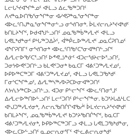
ᒪᓕᒐᕐᔪᐊᖏᓐᓄᑦ ᐊᒻᒪᓗ ᐃᓚᖃᖅᑐᑎᑦ
ᐱᔪᓐᓇᐅᑎᖃᕐᓂᖏᓐᓂ ᐊᓯᕙᕈᓐᓇᕐᓂᖏᓐᓂ
ᐊᐅᓚᑦᑎᒍᓐᓇᕐᓂᖏᓐᓂᓪᓗ ᓂᕐᔪᑎᓂᒃ. ᐆᒪᔪᓕᕆᔨᕐᔪᐊᒃᑯᑦ
ᑲᑎᒪᔨᖏᑦ, ᐅᑯᐊᖑᓪᓗᑎᑦ ᓄᓇᖃᖅᑳᖅᓯᒪᔪᑦ ᐊᒻᒪᓗ
ᒐᕙᒪᒃᑯᓐᓂᑦ ᑭᒡᒐᖅᑐᐃᔩᑦ, ᐋᖅᑮᓚᐅᖅᓯᒪᔪᑦ ᓄᓇᑖᕈᑎᓄᑦ
ᐊᖏᕈᑎᒥᑦ ᓂᕐᔪᑎᓂᒃ ᐊᐅᓚᑦᑎᖃᑦᑕᕐᓂᐊᖅᑎᓪᓗᒋᑦ
ᐃᓱᒪᓕᐅᖃᑦᑕᕐᓗᑎᑦ ᐅᕝᕙᓘᓐᓃᑦ ᐊᑐᓕᖁᔨᓕᐅᕐᓗᑎᑦ,
ᑐᓂᔭᐅᕙᑦᑐᑎᓪᓗ ᑲᒪᕙᑦᑐᓂᒃ ᑲᓇᑕᒥ ᐊᕕᑦᑐᖅᓯᒪᔪᓄᑦ,
ᐅᑭᐅᖅᑕᖅᑐᒥ ᐊᕕᑦᑐᖅᓯᒪᔪᓄᑦ, ᐊᒻᒪᓗ ᒐᕙᒪᑐᖃᒃᑯᑦ
ᒥᓂᔅᑕᖏᓐᓄᑦ, ᐃᓱᒪᖅᓴᖅᓯᐅᕈᑕᐅᓂᐊᖅᑐᑎᑦ
ᐱᔭᕇᔭᖅᑕᐅᓗᑎᓪᓗ. ᐊᑐᓂ ᑭᓪᓕᖏᑦ ᐊᐅᓚᑦᑎᓂᕐᒧᑦ
ᐃᓱᒪᓕᐅᖅᑎᐅᓪᓗᑎᑦ ᒪᓕᑦᑐᑎᑦ ᑭᓪᓕᖏᓐᓂ. ᑲᑐᔾᔨᒐᐃᒻᒪᑕ
ᐊᒡᒍᑐᖅᓯᒪᔪᓂᒃ, ᐱᓕᕆᖃᑎᒌᒋᐊᖃᓲᑦ ᐆᒪᔪᓕᕆᔨᕐᔪᐊᒃᑯᑦ
ᑲᑎᒪᔨᖏᑦ, ᓄᓇᖃᖅᑳᖅᓯᒪᔪᑦ ᑲᑐᔾᔨᖃᑎᒌᖏᑦ, ᑲᓇᑕᒥ
ᐊᕕᑦᑐᖅᓯᒪᔪᓂᒃ, ᐅᑭᐅᖅᑕᖅᑐᒥᓗ ᐊᒻᒪᓗ ᒐᕙᒪᑐᖃᒃᑯᓐᓂ,
ᐊᐅᓚᑕᐅᓪᓗᑎᑦ ᓇᓄᓕᕆᓂᕐᒥᑦ ᐊᓪᓚᕕᓕᕆᓂᒃᑯᑦ