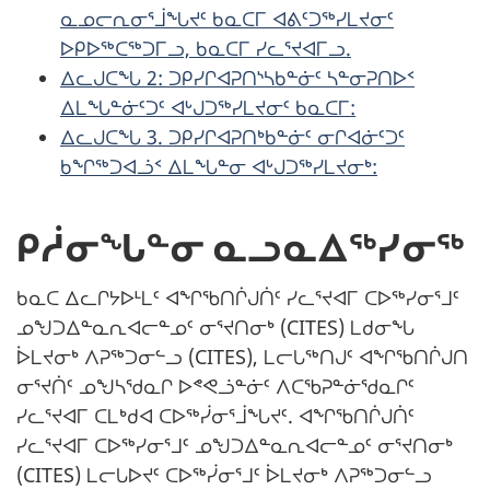
ᓇᓄᓕᕆᓂᕐᒨᖓᔪᑦ ᑲᓇᑕᒥ ᐊᕕᑦᑐᖅᓯᒪᔪᓂᑦ
ᐅᑭᐅᖅᑕᖅᑐᒥᓗ, ᑲᓇᑕᒥ ᓯᓚᕐᔪᐊᒥᓗ.
ᐃᓚᒍᑕᖓ 2: ᑐᑭᓯᒋᐊᕈᑎᔅᓴᑲᓐᓃᑦ ᓴᓐᓂᕈᑎᐅᑉ
ᐃᒪᖓᓐᓃᑦᑐᑦ ᐊᒡᒍᑐᖅᓯᒪᔪᓂᑦ ᑲᓇᑕᒥ:
ᐃᓚᒍᑕᖓ 3. ᑐᑭᓯᒋᐊᕈᑎᒃᑲᓐᓃᑦ ᓂᒋᐊᓃᑦᑐᑦ
ᑲᖏᖅᑐᐊᓘᑉ ᐃᒪᖓᓐᓂ ᐊᒡᒍᑐᖅᓯᒪᔪᓂᒃ:
ᑭᓲᓂᖓᓐᓂ ᓇᓗᓇᐃᖅᓯᓂᖅ
ᑲᓇᑕ ᐃᓚᒋᔭᐅᒻᒪᑦ ᐊᖏᖃᑎᒌᒍᑏᑦ ᓯᓚᕐᔪᐊᒥ ᑕᐅᖅᓯᓂᕐᒧᑦ
ᓄᖑᑐᐃᓐᓇᕆᐊᓕᓐᓄᑦ ᓂᕐᔪᑎᓂᒃ (CITES) ᒪᑯᓂᖓ
ᐆᒪᔪᓂᒃ ᐱᕈᖅᑐᓂᓪᓗ (CITES), ᒪᓕᒐᖅᑎᒍᑦ ᐊᖏᖃᑎᒌᒍᑎ
ᓂᕐᔪᑏᑦ ᓄᖑᓴᖁᓇᒋ ᐅᕝᕙᓘᓐᓃᑦ ᐱᑕᖃᕈᓐᓃᖁᓇᒋᑦ
ᓯᓚᕐᔪᐊᒥ ᑕᒪᒃᑯᐊ ᑕᐅᖅᓰᓂᕐᒨᖓᔪᑦ. ᐊᖏᖃᑎᒌᒍᑏᑦ
ᓯᓚᕐᔪᐊᒥ ᑕᐅᖅᓯᓂᕐᒧᑦ ᓄᖑᑐᐃᓐᓇᕆᐊᓕᓐᓄᑦ ᓂᕐᔪᑎᓂᒃ
(CITES) ᒪᓕᒐᐅᔪᑦ ᑕᐅᖅᓰᓂᕐᒧᑦ ᐆᒪᔪᓂᒃ ᐱᕈᖅᑐᓂᓪᓗ