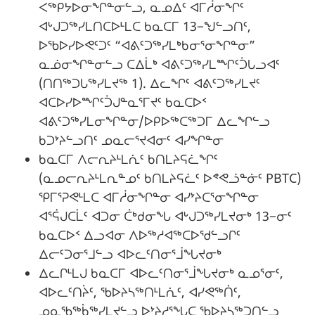
ᐸᖅᑭᔭᐅᓂᖏᓐᓂᓪᓗ, ᓇᓄᐃᑦ ᐊᒥᓲᓂᖏᑦ
ᐊᒡᒍᑐᖅᓯᒪᑎᑕᐅᒻᒪᑕ ᑲᓇᑕᒥ 13−ᖑᓪᓗᑎᑦ,
ᐅᖃᐅᓯᐅᕙᑦᑐᑦ “ᐊᕕᑦᑐᖅᓯᒪᒃᑲᓂᕐᓂᖏᓐᓂ”
ᓇᓅᓂᖏᓐᓂᓪᓗ ᑕᐃᒫᒃ ᐊᕕᑦᑐᖅᓯᒪᙱᑦᑑᒐᓗᐊᑦ
(ᑎᑎᖅᑐᒐᖅᓯᒪᔪᖅ 1). ᐃᓚᖏᑦ ᐊᕕᑦᑐᖅᓯᒪᔪᑦ
ᐊᑕᐅᓯᐅᙱᑦᑑᒍᓐᓇᕐᒥᔪᑦ ᑲᓇᑕᐅᑉ
ᐊᕕᑦᑐᖅᓯᒪᓂᖏᓐᓂ/ᐅᑭᐅᖅᑕᖅᑐᒥ ᐃᓚᖏᓪᓗ
ᑲᑐᔾᔨᓪᓗᑎᑦ ᓄᓇᓕᕐᔪᐊᓂᑦ ᐊᓯᖏᓐᓂ
ᑲᓇᑕᒥ ᐱᓕᕆᔨᒻᒪᕇᑦ ᑲᑎᒪᔨᕋᓛᖏᑦ
(ᓇᓄᓕᕆᔨᒻᒪᕆᓐᓄᑦ ᑲᑎᒪᔨᕋᓛᑦ ᐅᕝᕙᓘᓐᓃᑦ PBTC)
ᕿᒥᕐᕈᕙᒻᒪᑕ ᐊᒥᓲᓂᖏᓐᓂ ᐊᓯᔾᔨᑕᕐᓂᖏᓐᓂ
ᐊᕐᕌᒍᑕᒫᑦ ᐊᑐᓂ ᑖᒃᑯᓂᖓ ᐊᒡᒍᑐᖅᓯᒪᔪᓂᒃ 13−ᓂᑦ
ᑲᓇᑕᐅᑉ ᐃᓗᐊᓂ ᐱᐅᖅᓱᐊᖅᑕᐅᖁᓪᓗᒋᑦ
ᐃᓕᑦᑐᓂᕐᒧᓪᓗ ᐊᐅᓚᑦᑎᓂᕐᒨᖓᔪᓂᒃ
ᐃᓚᒋᒻᒪᒍ ᑲᓇᑕᒥ ᐊᐅᓚᑦᑎᓂᕐᒨᖓᔪᓂᒃ ᓇᓄᕐᓂᑦ,
ᐊᐅᓚᑦᑎᔩᑦ, ᖃᐅᔨᓴᖅᑎᒻᒪᕇᑦ, ᐊᓯᕙᖅᑏᑦ,
ᓄᓇᖃᖅᑳᖅᓯᒪᔪᓪᓗ ᐅᔾᔨᓱᕐᖓᑕ ᖃᐅᔨᓴᖅᑐᑎᓪᓗ