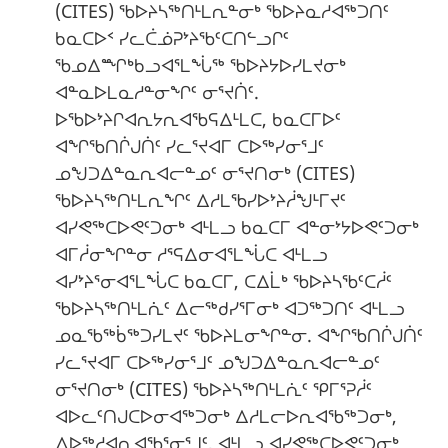
(CITES) ᖃᐅᔨᓴᖅᑎᒻᒪᕆᓐᓂᒃ ᖃᐅᔨᓇᓱᐊᖅᑐᑎᑦ
ᑲᓇᑕᐅᑉ ᓯᓚᑖᓅᕈᔾᔨᖃᑦᑕᑎᓪᓗᒋᑦ
ᖃᓄᐃᙱᒃᑲᓗᐊᕐᒪᖔᖅ ᖃᐅᔨᔭᐅᓯᒪᔪᓂᒃ
ᐊᓐᓇᐅᒪᓇᓱᓐᓂᖏᑦ ᓂᕐᔪᑏᑦ.
ᐅᖃᐅᔾᔨᒋᐊᕆᔭᕆᐊᖃᕋᐃᒻᒪᑕ, ᑲᓇᑕᒥᐅᑦ
ᐊᖏᖃᑎᒌᒍᑏᑦ ᓯᓚᕐᔪᐊᒥ ᑕᐅᖅᓯᓂᕐᒧᑦ
ᓄᖑᑐᐃᓐᓇᕆᐊᓕᓐᓄᑦ ᓂᕐᔪᑎᓂᒃ (CITES)
ᖃᐅᔨᓴᖅᑎᒻᒪᕆᖏᑦ ᐃᓱᒪᖃᓯᐅᔾᔨᓲᖑᒻᒥᔪᑦ
ᐊᓯᕙᖅᑕᐅᕙᑦᑐᓂᒃ ᐊᒻᒪᓗ ᑲᓇᑕᒥ ᐊᓐᓂᔾᔭᐅᕙᑦᑐᓂᒃ
ᐊᒥᓲᓂᖏᓐᓂ ᓱᕐᕋᐃᓂᐊᕐᒪᖔᑕ ᐊᒻᒪᓗ
ᐊᓯᔾᔨᕐᓂᐊᕐᒪᖔᑕ ᑲᓇᑕᒥ, ᑕᐃᒫᒃ ᖃᐅᔨᓴᖃᑦᑕᓲᑦ
ᖃᐅᔨᓴᖅᑎᒻᒪᕇᑦ ᐃᓕᖅᑯᓯᕐᒥᓂᒃ ᐊᑐᖅᑐᑎᑦ ᐊᒻᒪᓗ
ᓄᓇᖃᖅᑳᖅᑐᓯᒪᔪᑦ ᖃᐅᔨᒪᓂᖏᓐᓂ. ᐊᖏᖃᑎᒌᒍᑏᑦ
ᓯᓚᕐᔪᐊᒥ ᑕᐅᖅᓯᓂᕐᒧᑦ ᓄᖑᑐᐃᓐᓇᕆᐊᓕᓐᓄᑦ
ᓂᕐᔪᑎᓂᒃ (CITES) ᖃᐅᔨᓴᖅᑎᒻᒪᕇᑦ ᕿᒥᕐᕈᓲᑦ
ᐊᐅᓚᑦᑎᒍᑕᐅᓂᐊᖅᑐᓂᒃ ᐃᓱᒪᓕᐅᕆᐊᖃᖅᑐᓂᒃ,
ᐱᐅᖅᓱᐊᕆᐊᖃᕐᓂᕐᒧᑦ, ᐊᒻᒪᓗ ᐊᓯᕙᖅᑕᐅᕙᑦᑐᓂᒃ