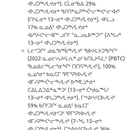
ᐊᒡᒍᑐᖅᓯᒪᔪᓂᒃ). ᑕᒫᓂᖃᐃ 29%
ᐊᒡᒍᑐᖅᓯᒪᔪᓂᒃ ᖃᑦᑎᓐᓇᕈᖅᐹᓪᓕᖅᐸᓪᓕᐊᔪᑦ
(ᑎᓴᒪᓂᒃ 13−ᓂᒃ ᐊᒡᒍᑐᖅᓯᒪᔪᓂᒃ), ᐊᒻᒪᓗ
17% ᓇᓄᐃᑦ ᐊᒡᒍᑐᖅᓯᒪᔪᓂᒃ
ᐊᓯᔾᔨᐸᓪᓕᐊᒋᓪᓗᑎᑦ “ᓇᓗᓇᐅᖅᑐᑦ” (ᐱᖓᓱᑦ
13−ᓂᑦ ᐊᒡᒍᑐᖅᓯᒪᔪᓂᒃ)
ᒪᓕᑦᑐᒋᑦ ᓄᓇᖃᖅᑳᖅᓯᒪᔪᑦ ᖃᐅᔨᒪᔭᑐᖃᖏᑦ
(2022 ᓇᓄᓕᕆᔨᒻᒪᕆᓐᓄᑦ ᑲᑎᒪᔨᕋᓛᑦ (PBTC)
ᖃᓄᐃᓕᖓᓕᕐᓂᖏᑦ ᑎᑎᕋᖅᓯᒪᔪᑦ), 100%
ᓇᓄᕐᓂᑦ ᑲᓇᑕᒥ ᕿᒥᕐᕈᔭᐅᓯᒪᔪᑦ
ᐊᒥᓱᕈᖅᐹᓪᓕᖅᓯᒪᔪᑦ ᐅᕝᕙᓘᓐᓃᑦ
ᑕᐃᒪᐃᑐᐃᓐᓇᖅᑐᑦ (13−ᓂᒃ ᑖᒃᑯᓇᙵᑦ
13−ᓂᒃ ᐊᒡᒐᑐᖅᓯᒪᔪᓂᒃ). ᒥᔅᓴᐅᓴᑦᑕᐅᓯᒪᔪᑦ
59% ᑲᑎᑦᑐᒋᑦ ᓇᓄᐃᑦ ᑲᓇᑕᒥ
ᐊᒡᒍᑐᖅᓯᒪᔪᓃᑦᑐᑦ ᕿᒥᕐᕈᔭᐅᓯᒪᔪᑦ
ᐊᒥᓱᕈᖅᐸᓪᓕᖅᓯᒪᔪᑦ (7−ᖓ 13−ᓂᒃ
ᐊᒡᒍᑐᖅᓯᒪᔪᓂᒃ). ᒥᔅᓴᐅᓴᑦᑕᐅᓯᒪᔪᑦ 36%