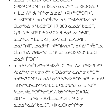
ᐅᑭᐅᖅᑕᖅᑐᖏᓐᓂ ᐆᒪᔪᑦ ᓇᔪᒐᖏᓪᓗ ᐊᑦᑐᐊᔪᓂᒃ
ᐊᒻᒪᓗ ᐱᖅᑯᓯᖏᓐᓂ ᐃᓄᐃᑦ ᐅᑭᐅᖅᑕᖅᑐᒥᐅᑦ,
ᐱᓗᐊᖅᑐᒥᑦ ᓄᓇᖃᖅᑳᖅᓯᒪᔪᑦ. ᒥᔅᓴᐅᓴᑦᑕᐅᓯᒪᔪᑦ
ᑕᒫᓂᖃᐃ ᐅᖓᑖᓃᑦᑐᑦ 17,000 ᓇᓄᐃᑦ ᑲᓇᑕᒥ,
2/3−ᖑᓪᓗᑎᑦ ᒥᔅᓴᐅᓴᑦᑕᐅᓯᒪᔪᓂᑦ ᓯᓚᕐᔪᐊᒥ.
ᓇᓄᖅᑕᓕᒃ ᒫᓂᑑᐸᒥ, ᓅᐸᓪᓛᒥ ᓛᐸᑐᐊᒥ,
ᓄᓇᑦᑎᐊᒥ, ᓄᓇᕗᒻᒥ, ᐊᓐᑎᐅᕆᔪᒥ, ᑯᐸᐃᒻᒥ ᔫᑳᒥᓗ.
ᑕᒫᓂᖃᐃ 75%−ᖑᓪᓗᑎᑦ ᓇᓐᓄᑦᑕᐅᕙᑦᑐᑦ ᑲᓇᑕᒥ
ᓄᓇᕗᒻᒦᑦᑐᑎᑦ
ᓇᓄᐃᑦ ᓯᑯᒦᒐᔪᓐᓂᖅᓴᐅᓲᑦ. ᑕᒪᓐᓇ ᐃᓱᒪᒋᔭᐅᓯᒪᔪᖅ
ᓯᑯᐃᖅᐸᓪᓕᐊᓂᐅᔪᖅ ᐊᑦᑐᐃᓂᖃᓪᓚᕆᓐᓂᐊᖅᑐᖅ
ᓇᔪᖅᐸᑦᑕᖏᑦ ᓇᓄᐃᑦ ᓂᕿᔅᓴᖅᓯᐅᖅᑎᓪᓗᒋᑦ. ᓇᓄᐃᑦ
ᑎᑎᕋᖅᑕᐅᓚᐅᖅᓯᒪᒻᒪᑕ ᒐᕙᒪᑐᖃᒃᑯᓐᓂ
ᓂᕐᔪᑏᑦ
ᐅᓗᕆᐊᓇᖅᑐᒦᓐᓂᕐᒧᑦ ᐱᖁᔭᖏᓐᓂ
(SARA)
2011−ᒥ ᓂᕐᔪᑏᑦ ᐃᓱᒫᓗᓇᖅᑐᒦᓕᖅᑐᑎᑦ
ᓇᓄᐃᓐᓇᐃᑦ ᑲᓇᑕᒥ. ᐊᐅᓚᑕᐅᓂᖏᓐᓂ