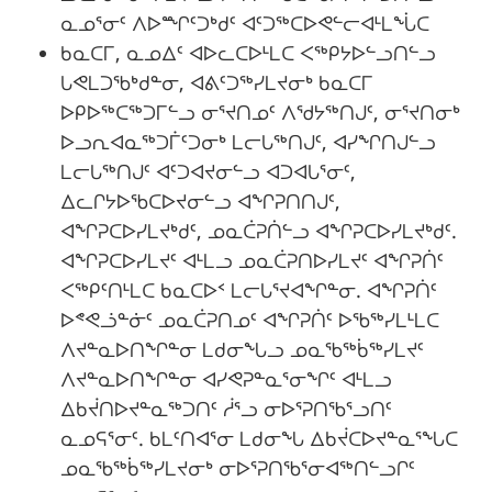
ᓇᓄᕐᓂᑦ ᐱᐅᙱᑦᑐᒃᑯᑦ ᐊᑦᑐᖅᑕᐅᕙᓪᓕᐊᒻᒪᖔᑕ
ᑲᓇᑕᒥ, ᓇᓄᐃᑦ ᐊᐅᓚᑕᐅᒻᒪᑕ ᐸᖅᑭᔭᐅᓪᓗᑎᓪᓗ
ᒐᕙᒪᑐᖃᒃᑯᓐᓂ, ᐊᕕᑦᑐᖅᓯᒪᔪᓂᒃ ᑲᓇᑕᒥ
ᐅᑭᐅᖅᑕᖅᑐᒥᓪᓗ ᓂᕐᔪᑎᓄᑦ ᐱᖁᔭᖅᑎᒍᑦ, ᓂᕐᔪᑎᓂᒃ
ᐅᓗᕆᐊᓇᖅᑐᒦᑦᑐᓂᒃ ᒪᓕᒐᖅᑎᒍᑦ, ᐊᓯᖏᑎᒍᓪᓗ
ᒪᓕᒐᖅᑎᒍᑦ ᐊᑦᑐᐊᔪᓂᓪᓗ ᐊᑐᐊᒐᕐᓂᑦ,
ᐃᓚᒋᔭᐅᖃᑕᐅᔪᓂᓪᓗ ᐊᖏᕈᑎᑎᒍᑦ,
ᐊᖏᕈᑕᐅᓯᒪᔪᒃᑯᑦ, ᓄᓇᑖᕈᑏᓪᓗ ᐊᖏᕈᑕᐅᓯᒪᔪᒃᑯᑦ.
ᐊᖏᕈᑕᐅᓯᒪᔪᑦ ᐊᒻᒪᓗ ᓄᓇᑖᕈᑎᐅᓯᒪᔪᑦ ᐊᖏᕈᑏᑦ
ᐸᖅᑭᑦᑎᒻᒪᑕ ᑲᓇᑕᐅᑉ ᒪᓕᒐᕐᔪᐊᖏᓐᓂ. ᐊᖏᕈᑏᑦ
ᐅᕝᕙᓘᓐᓃᑦ ᓄᓇᑖᕈᑎᓄᑦ ᐊᖏᕈᑏᑦ ᐅᖃᖅᓯᒪᒻᒪᑕ
ᐱᔪᓐᓇᐅᑎᖏᓐᓂ ᒪᑯᓂᖓᓗ ᓄᓇᖃᖅᑳᖅᓯᒪᔪᑦ
ᐱᔪᓐᓇᐅᑎᖏᓐᓂ ᐊᓯᕙᕈᓐᓇᕐᓂᖏᑦ ᐊᒻᒪᓗ
ᐃᑲᔫᑎᐅᔪᓐᓇᖅᑐᑎᑦ ᓲᕐᓗ ᓂᐅᕐᕈᑎᖃᕐᓗᑎᑦ
ᓇᓄᕋᕐᓂᑦ. ᑲᒪᑦᑎᐊᕐᓂ ᒪᑯᓂᖓ ᐃᑲᔫᑕᐅᔪᓐᓇᕐᖓᑕ
ᓄᓇᖃᖅᑳᖅᓯᒪᔪᓂᒃ ᓂᐅᕐᕈᑎᖃᕐᓂᐊᖅᑎᓪᓗᒋᑦ