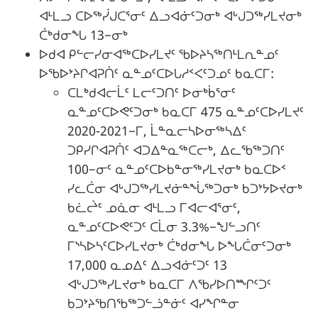
ᐊᒻᒪᓗ ᑕᐅᖅᓰᒍᑕᕐᓂᑦ ᐃᓗᐊᓃᑦᑐᓂᒃ ᐊᒡᒍᑐᖅᓯᒪᔪᓂᒃ
ᑖᒃᑯᓂᖓ 13−ᓂᒃ
ᐅᑯᐊ ᑭᓪᓕᓯᓂᐊᖅᑕᐅᓯᒪᔪᑦ ᖃᐅᔨᓴᖅᑎᒻᒪᕆᓐᓄᑦ
ᐅᖃᐅᔾᔨᒋᐊᕈᑏᑦ ᓇᓐᓄᑦᑕᐅᒐᓱᑉᐸᑦᑐᓄᑦ ᑲᓇᑕᒥ:
ᑕᒪᒃᑯᐊᓕᒫᑦ ᒪᓕᑦᑐᑎᑦ ᐅᓂᒃᑳᕐᓂᑦ
ᓇᓐᓄᑦᑕᐅᕙᑦᑐᓂᒃ ᑲᓇᑕᒥ 475 ᓇᓐᓄᑦᑕᐅᓯᒪᔪᑦ
2020-2021−ᒥ, ᒫᓐᓇᓕᓴᐅᓂᖅᓴᐃᑦ
ᑐᑭᓯᒋᐊᕈᑏᑦ ᐊᑐᐃᓐᓇᖅᑕᓕᒃ, ᐃᓚᖃᖅᑐᑎᑦ
100−ᓂᑦ ᓇᓐᓄᑦᑕᐅᑲᓐᓂᖅᓯᒪᔪᓂᒃ ᑲᓇᑕᐅᑉ
ᓯᓚᑖᓂ ᐊᒡᒍᑐᖅᓯᒪᔪᓃᓐᖔᖅᑐᓂᒃ ᑲᑐᔾᔭᐅᔪᓂᒃ
ᑲᓛᖡᑦ ᓄᓈᓂ ᐊᒻᒪᓗ ᒥᐊᓕᐊᕐᓂᑦ,
ᓇᓐᓄᑦᑕᐅᕙᑦᑐᑦ ᑕᒫᓂ 3.3%−ᖑᓪᓗᑎᑦ
ᒥᔅᓴᐅᓴᑦᑕᐅᓯᒪᔪᓂᒃ ᑖᒃᑯᓂᖓ ᐅᖓᑖᓂᑦᑐᓂᒃ
17,000 ᓇᓄᐃᑦ ᐃᓗᐊᓃᑦᑐᑦ 13
ᐊᒡᒍᑐᖅᓯᒪᔪᓂᒃ ᑲᓇᑕᒥ ᐱᖃᓯᐅᑎᙱᑦᑐᑦ
ᑲᑐᔾᔨᖃᑎᖃᖅᑐᓪᓘᓐᓃᑦ ᐊᓯᖏᓐᓂ