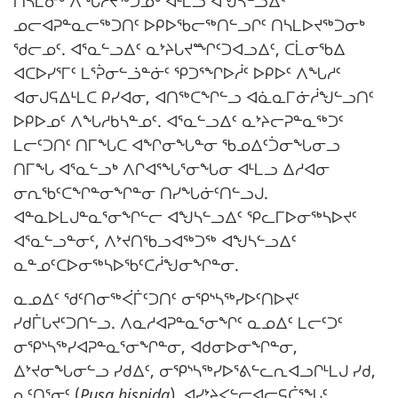
ᑎᓴᒪᓂᒃ ᐱᖓᓲᔪᖅᑐᓄᒃ ᐊᒻᒪᓗ ᐊᖑᓴᓪᓗᐃᑦ
ᓄᓕᐊᕈᓐᓇᓕᖅᑐᑎᑦ ᐅᑭᐅᖃᓕᖅᑎᓪᓗᒋᑦ ᑎᓴᒪᐅᔪᖅᑐᓂᒃ
ᖁᓕᓄᑦ. ᐊᕐᓇᓪᓗᐃᑦ ᓇᔾᔨᒐᔪᙱᑦᑐᐊᓗᐃᑦ, ᑕᒫᓂᖃᐃ
ᐊᑕᐅᓯᕐᒥᑦ ᒪᕐᕉᓂᓪᓘᓐᓃᑦ ᕿᑐᕐᖏᐅᓲᑦ ᐅᑭᐅᑦ ᐱᖓᓱᑦ
ᐊᓂᒍᕋᐃᒻᒪᑕ ᑭᓯᐊᓂ, ᐊᑎᖅᑕᖏᓪᓗ ᐊᓈᓇᒥᓃᓲᖑᓪᓗᑎᑦ
ᐅᑭᐅᓄᑦ ᐱᖓᓱᑲᓴᓐᓄᑦ. ᐊᕐᓇᓪᓗᐃᑦ ᓇᔾᔨᓕᕈᓐᓇᖅᑐᑦ
ᒪᓕᑦᑐᑎᑦ ᑎᒥᖓᑕ ᐊᖏᓂᖓᓐᓂ ᖃᓄᐃᑦᑑᓂᖓᓂᓗ
ᑎᒥᖓ ᐊᕐᓇᓪᓗᒃ ᐱᒋᐊᕐᖓᕐᓂᖓᓂ ᐊᒻᒪᓗ ᐃᓱᐊᓂ
ᓂᕆᖃᑦᑕᖏᓐᓂᖏᓐᓂ ᑎᓯᖓᓃᑦᑎᓪᓗᒍ.
ᐊᓐᓇᐅᒪᒍᓐᓇᕐᓂᖏᓪᓕ ᐊᖑᓴᓪᓗᐃᑦ ᕿᓚᒥᐅᓂᖅᓴᐅᔪᑦ
ᐊᕐᓇᓪᓗᓐᓂᑦ, ᐱᔾᔪᑎᖃᓗᐊᖅᑐᖅ ᐊᖑᓴᓪᓗᐃᑦ
ᓇᓐᓄᑦᑕᐅᓂᖅᓴᐅᖃᑦᑕᓲᖑᓂᖏᓐᓂ.
ᓇᓄᐃᑦ ᖁᑦᑎᓂᖅᐹᒦᑦᑐᑎᑦ ᓂᕿᔅᓴᖅᓯᐅᑦᑎᐅᔪᑦ
ᓯᑯᒦᒐᔪᑦᑐᑎᓪᓗ. ᐱᓇᓱᐊᕈᓐᓇᕐᓂᖏᑦ ᓇᓄᐃᑦ ᒪᓕᑦᑐᑦ
ᓂᕿᔅᓴᖅᓯᐊᕈᓐᓇᕐᓂᖏᓐᓂ, ᐊᑯᓂᐅᓂᖏᓐᓂ,
ᐃᔾᔪᓂᖓᓂᓪᓗ ᓯᑯᐃᑦ, ᓂᕿᔅᓴᖅᓯᐅᕐᕕᓪᓚᕆᐊᓗᒋᒻᒪᒍ ᓯᑯ,
ᓇᑦᑎᕐᓂᑦ (
Pusa hispida
). ᐊᓯᔾᔨᐸᓪᓕᐊᓕᕋᑖᕐᖓᑦ