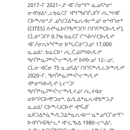
2017−ᒥ 2021−ᒧᑦ ᐊᒥᓲᓂᖏᑦ ᓇᓄᕋᕐᓂᑦ
ᓂᐊᖁᐃᓪᓗ ᑲᓇᑕᒥ ᐊᖏᖃᑎᒌᒍᑏᑦ ᓯᓚᕐᔪᐊᒥ
ᑕᐅᖅᓯᓂᕐᒧᑦ ᓄᖑᑐᐃᓐᓇᕆᐊᓕᓐᓄᑦ ᓂᕐᔪᑎᓂᒃ
(CITES) ᐱᔪᓐᓇᐅᑎᖃᖅᑐᑎᑦ ᑎᑎᕋᖅᑕᐅᓯᒪᔪᑦ),
ᑕᒫᓃᑦᑐᑎᑦ 0.7% ᑲᓇᑕᒥ ᒥᔅᓴᐅᓴᑦᑕᐅᓯᒪᔪᑦ
ᐊᒥᓲᓂᕆᔭᖏᓐᓂ ᐅᖓᑖᓃᑦᑐᓄᑦ 17,000
ᓇᓄᐃᑦ. ᑲᓇᑕᐅᑉ ᓯᓚᑖᓅᕈᔾᔭᐅᓯᒪᔪᑦ
ᖃᑦᑏᓐᓇᕈᖅᐹᓪᓕᖅᓯᒪᔪᑦ ᐅᑭᐅᓄᑦ 12−ᓄᑦ,
ᑕᒫᓂ ᐊᑖᓂ 75 ᓇᓄᕋᐃᑦ ᑎᑎᕋᖅᓯᒪᓚᐅᖅᓯᒪᔪᑦ
2020−ᒥ. ᖃᑦᑏᓐᓇᕈᖅᐹᓪᓕᖅᓯᒪᔪᑦ
ᐊᓐᓂᔾᔭᐅᓯᒪᔪᑦ ᒪᓕᑦᑐᑦ
ᖃᑦᑏᓐᓇᕈᖅᐹᓪᓕᖅᓯᒪᔪᓄᑦ ᓯᓚᔪᐊᓂ
ᓂᐅᕐᕈᑕᐅᕙᑦᑐᓂᒃ. ᐃᓱᒪᐃᓐᓇᕆᐊᖃᖅᑐᒍᑦ
ᓇᓄᐃᑦ ᑕᐅᖅᓰᒍᑕᐅᔪᑦ ᐊᕐᕌᒍᒥ
ᓇᑭᑐᐃᓐᓈᖅᓯᒪᑐᐃᓐᓇᕆᐊᓖᑦ ᓇᓐᓄᑦᑕᒥᓂᕐᒥᑦ
ᐅᐊᑦᑎᐊᕈᑲᓪᓚᒃ ᐊᓪᓛᖃᐃ 1980−ᓕᓴᐃᑦ.