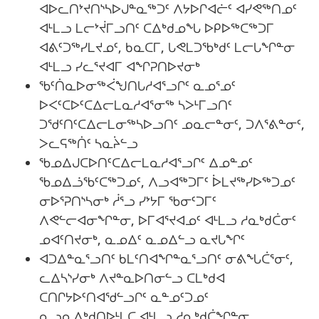
ᐊᐅᓚᑎᔾᔪᑎᔅᓴᐅᒍᓐᓇᖅᑐᑦ ᐱᔭᐅᒋᐊᓖᑦ ᐊᓯᕙᖅᑎᓄᑦ
ᐊᒻᒪᓗ ᒪᓕᔾᔫᒥᓗᑎᑦ ᑕᐃᒃᑯᓄᖓ ᐅᑭᐅᖅᑕᖅᑐᒥ
ᐊᕕᑦᑐᖅᓯᒪᔪᓄᑦ, ᑲᓇᑕᒥ, ᒐᕙᒪᑐᖃᒃᑯᑦ ᒪᓕᒐᖏᓐᓂ
ᐊᒻᒪᓗ ᓯᓚᕐᔪᐊᒥ ᐊᖏᕈᑎᐅᔪᓂᒃ
ᖃᑦᑏᓇᐅᓂᖅᐹᖑᑎᒐᓱᐊᕐᓗᒋᑦ ᓇᓄᕐᓄᑦ
ᐅᐸᑦᑕᐅᑦᑕᐃᓕᒪᓇᓱᐊᕐᓂᖅ ᓴᐳᒻᒥᓗᑎᑦ
ᑐᖁᑦᑎᑦᑕᐃᓕᒪᓂᖅᓴᐅᓗᑎᑦ ᓄᓇᓕᓐᓂᑦ, ᑐᐱᕐᕕᓐᓂᑦ,
ᐳᓚᕋᖅᑏᑦ ᓴᓇᔩᓪᓗ
ᖃᓄᐃᒍᑕᐅᑎᑦᑕᐃᓕᒪᓇᓱᐊᕐᓗᒋᑦ ᐃᓄᓐᓄᑦ
ᖃᓄᐃᓘᖃᑦᑕᖅᑐᓄᑦ, ᐱᓗᐊᖅᑐᒥᑦ ᐆᒪᔪᖅᓯᐅᖅᑐᓄᑦ
ᓂᐅᕐᕈᑎᔅᓴᓂᒃ ᓲᕐᓗ ᓯᔾᔭᒥ ᖃᓂᑦᑐᒥᑦ
ᐱᕙᓪᓕᐊᓂᖏᓐᓂ, ᐅᒥᐊᕐᔪᐊᓄᑦ ᐊᒻᒪᓗ ᓱᓇᒃᑯᑖᓂᑦ
ᓄᐊᑦᑎᔪᓂᒃ, ᓇᓄᐃᑦ ᓇᓄᐃᓪᓗ ᓇᔪᒐᖏᑦ
ᐊᑐᐃᓐᓇᕐᓗᑎᑦ ᑲᒪᑦᑎᐊᖏᓐᓇᕐᓗᑎᑦ ᓂᕕᖓᑖᕐᓂᑦ,
ᓚᐃᓴᔅᓯᓂᒃ ᐱᔪᓐᓇᐅᑎᓂᓪᓗ ᑕᒪᒃᑯᐊ
ᑕᑎᒋᔭᐅᑦᑎᐊᖁᓪᓗᒋᑦ ᓇᓐᓄᑦᑐᓄᑦ
ᓇᓗᓇᐃᒃᑯᑎᐅᒻᒪᑕ ᐊᒻᒪᓗ ᓱᓇᒃᑯᑖᖏᓐᓂ