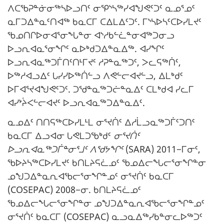
ᐱᑕᖃᕈᓐᓃᓂᖅᓴᐅᓗᑎᑦ ᓂᕿᔅᓴᖅᓯᐊᖑᕙᑦᑐᑦ ᓇᓄᕐᓄᑦ
ᓇᒥᑐᐃᓐᓇᑦᑎᐊᖅ ᑲᓇᑕᒥ ᑕᐃᒪᐃᑦᑐᑦ. ᒥᔅᓴᐅᓴᑦᑕᐅᓯᒪᔪᑦ
ᖃᓄᑎᒋᐅᓂᐊᕐᓂᖓᓐᓂ ᐊᔅᓱᑲᓪᓛᓐᓂᐊᖅᑐᓂᓗ
ᐅᓗᕆᐊᓇᕐᓂᖏᑦ ᓇᐅᒃᑯᑐᐃᓐᓇᐃᖅ. ᐊᓯᖏᑦ
ᐅᓗᕆᐊᓇᖅᑐᒦᑎᑦᑎᒻᒥᔪᑦ ᓱᕈᓐᓇᖅᑐᑦ, ᐳᓚᕋᖅᑏᑦ,
ᐅᖅᓱᐊᓗᐃᑦ ᒐᓯᓯᐅᖅᑏᓪᓗ ᐱᕙᓪᓕᐊᔪᓪᓗ, ᐃᒪᒃᑯᑦ
ᐅᒥᐊᕐᔪᐊᖑᕙᑦᑐᑦ. ᑐᖁᓐᓇᖅᑐᓖᓐᓇᐃᑦ ᑕᒪᒃᑯᐊ ᓯᓚᒥ
ᐊᓯᔾᔩᐸᓪᓕᐊᔪᑦ ᐅᓗᕆᐊᓇᖅᑐᐃᓐᓇᐃᑦ.
ᓇᓄᐃᑦ ᑎᑎᕋᖅᑕᐅᓯᒪᒻᒪ ᓂᕐᔪᑏᑦ ᐃᓱᒫᓗᓇᖅᑐᒦᑦᑐᑎᑦ
ᑲᓇᑕᒥ ᐃᓗᐊᓂ ᒐᕙᒪᑐᖃᒃᑯᑦ
ᓂᕐᔪᑏᑦ
ᐅᓗᕆᐊᓇᖅᑐᒦᓐᓂᕐᒧᑦ ᐱᖁᔭᖏᑦ
(SARA) 2011−ᒥᓂᑦ,
ᖃᐅᔨᓴᖅᑕᐅᓯᒪᔪᑦ ᑲᑎᒪᔨᕋᓛᓄᑦ ᖃᓄᐃᓕᖓᓕᕐᓂᖏᓐᓂ
ᓄᖑᑐᐃᓐᓇᕆᐊᖃᓕᕐᓂᖏᓐᓄᑦ ᓂᕐᔪᑏᑦ ᑲᓇᑕᒥ
(COSEPAC) 2008−ᓂ. ᑲᑎᒪᔨᕋᓛᓄᑦ
ᖃᓄᐃᓕᖓᓕᕐᓂᖏᓐᓂ ᓄᖑᑐᐃᓐᓇᕆᐊᖃᓕᕐᓂᖏᓐᓄᑦ
ᓂᕐᔪᑏᑦ ᑲᓇᑕᒥ (COSEPAC) ᓇᓗᓇᐃᖅᓯᑲᓐᓂᓚᐅᖅᑐᑦ