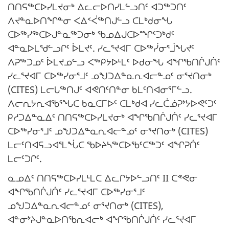
ᑎᑎᕋᖅᑕᐅᓯᒪᔪᓂᒃ ᐃᓚᓕᐅᑎᓯᒪᓪᓗᑎᑦ ᐊᑐᖅᑐᑎᑦ
ᐱᔪᓐᓇᐅᑎᖏᓐᓂ ᐸᐃᑉᐹᖅᑎᒍᓪᓗ ᑕᒪᒃᑯᓂᖓ
ᑕᐅᖅᓯᖅᑕᐅᒍᓐᓇᖅᑐᓂᒃ ᖃᓄᐃᒍᑕᐅᙱᑦᑐᒃᑯᑦ
ᐊᓐᓇᐅᒪᖁᓪᓗᒋᑦ ᐆᒪᔪᑦ. ᓯᓚᕐᔪᐊᒥ ᑕᐅᖅᓰᓂᕐᒨᖓᔪᑦ
ᐱᕈᖅᑐᓄᑦ ᐆᒪᔪᓄᓪᓗ ᐸᖅᑭᔭᐅᒻᒪᑦ ᐅᑯᓂᖓ ᐊᖏᖃᑎᒌᒍᑏᑦ
ᓯᓚᕐᔪᐊᒥ ᑕᐅᖅᓯᓂᕐᒧᑦ ᓄᖑᑐᐃᓐᓇᕆᐊᓕᓐᓄᑦ ᓂᕐᔪᑎᓂᒃ
(CITES) ᒪᓕᒐᖅᑎᒍᑦ ᐊᕙᑎᑦᑎᓐᓂ ᑲᒪᑦᑎᐊᓂᕐᒥᓪᓗ.
ᐱᓕᕆᔭᕆᐊᖃᕐᖓᑕ ᑲᓇᑕᒥᐅᑦ ᑕᒪᒃᑯᐊ ᓯᓚᑖᓅᕈᔾᔭᐅᕙᑦᑐᑦ
ᑭᓱᑐᐃᓐᓇᐃᑦ ᑎᑎᕋᖅᑕᐅᓯᒪᔪᓂᒃ ᐊᖏᖃᑎᒌᒍᑏᑦ ᓯᓚᕐᔪᐊᒥ
ᑕᐅᖅᓯᓂᕐᒧᑦ ᓄᖑᑐᐃᓐᓇᕆᐊᓕᓐᓄᑦ ᓂᕐᔪᑎᓂᒃ (CITES)
ᒪᓕᑦᑎᐊᕋᓗᐊᕐᒪᖔᑕ ᖃᐅᔨᓴᖅᑕᐅᖃᑦᑕᖅᑐᑦ ᐊᖏᕈᑏᑦ
ᒪᓕᑦᑐᒋᑦ.
ᓇᓄᐃᑦ ᑎᑎᕋᖅᑕᐅᓯᒪᒻᒪᑕ ᐃᓚᒋᔭᐅᓪᓗᑎᑦ II ᑕᕝᕙᓂ
ᐊᖏᖃᑎᒌᒍᑏᑦ ᓯᓚᕐᔪᐊᒥ ᑕᐅᖅᓯᓂᕐᒧᑦ
ᓄᖑᑐᐃᓐᓇᕆᐊᓕᓐᓄᑦ ᓂᕐᔪᑎᓂᒃ (CITES),
ᐊᓐᓂᔾᔨᒍᓐᓇᐅᑎᖃᕆᐊᓕᒃ ᐊᖏᖃᑎᒌᒍᑏᑦ ᓯᓚᕐᔪᐊᒥ