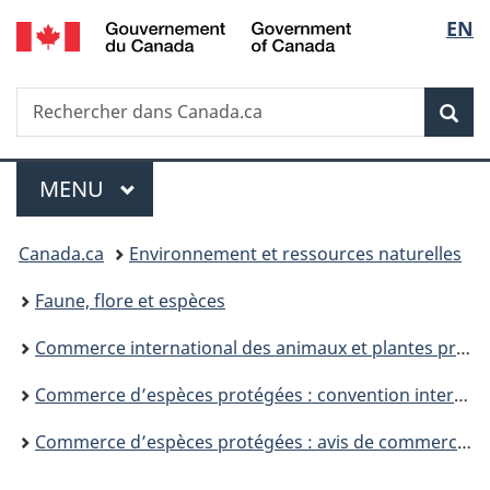
/
Sélec
EN
Passer
Passer
Passer
Government
au
à
à
de
of
contenu
«
la
Canada
Recherche
Rechercher
principal
Au
version
Rec
la
dans
sujet
HTML
Canada.ca
du
simplifiée
langu
Menu
gouvernement
MENU
PRINCIPAL
»
Vous
Canada.ca
Environnement et ressources naturelles
êtes
Faune, flore et espèces
ici :
Commerce international des animaux et plantes protégés
Commerce d’espèces protégées : convention internationale pour la protection de la faune et de la flore
Commerce d’espèces protégées : avis de commerce non préjudiciable