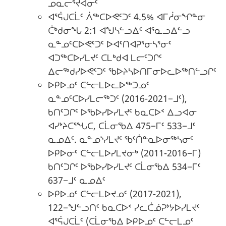
ᓄᓇᓕᕐᔪᐊᓂᑦ
ᐊᕐᕌᒍᑕᒫᑦ ᐲᖅᑕᐅᕙᑦᑐᑦ 4.5% ᐊᒥᓲᓂᖏᓐᓂ
ᑖᒃᑯᓂᖓ 2:1 ᐊᖑᓴᓪᓗᐃᑦ ᐊᕐᓇᓗᐃᓪᓗ
ᓇᓐᓄᑦᑕᐅᕙᑦᑐᑦ ᐅᐊᑦᑎᐊᕈᕐᓂᓴᕐᓂᑦ
ᐊᑐᖅᑕᐅᓯᒪᔪᑦ ᑕᒪᒃᑯᐊ ᒪᓕᑦᑐᒋᑦ
ᐃᓕᖅᑯᓯᐅᕙᑦᑐᑦ ᖃᐅᔨᓴᐅᑎᒥᓂᐅᓚᐅᖅᑎᓪᓗᒋᑦ
ᐅᑭᐅᓄᑦ ᑕᓪᓕᒪᐅᓚᐅᖅᑐᓄᑦ
ᓇᓐᓄᑦᑕᐅᓯᒪᓕᖅᑐᑦ (2016-2021−ᒧᑦ),
ᑲᑎᑦᑐᒋᑦ ᐅᖃᐅᓯᐅᓯᒪᔪᑦ ᑲᓇᑕᐅᑉ ᐃᓗᐊᓂ
ᐊᓯᔾᔨᑕᕐᖓᑕ, ᑕᒫᓂᖃᐃ 475−ᒥᑦ 533−ᒧᑦ
ᓇᓄᐃᑦ. ᓇᓐᓄᔅᓯᒪᔪᑦ ᖃᑦᑏᓐᓇᐅᓂᖅᓴᓂᑦ
ᐅᑭᐅᓂᑦ ᑕᓪᓕᒪᐅᓯᒪᔪᓂᒃ (2011-2016−ᒥ)
ᑲᑎᑦᑐᒋᑦ ᐅᖃᐅᓯᐅᓯᒪᔪᑦ ᑕᒫᓂᖃᐃ 534−ᒥᑦ
637−ᒧᑦ ᓇᓄᐃᑦ
ᐅᑭᐅᓄᑦ ᑕᓪᓕᒪᐅᔪᓄᑦ (2017-2021),
122−ᖑᓪᓗᑎᑦ ᑲᓇᑕᐅᑉ ᓯᓚᑖᓅᕈᔾᔭᐅᓯᒪᔪᑦ
ᐊᕐᕌᒍᑕᒫᑦ (ᑕᒫᓂᖃᐃ ᐅᑭᐅᓄᑦ ᑕᓪᓕᒪᓄᑦ