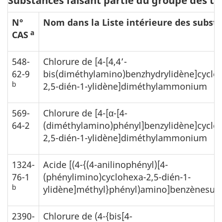
Substances faisant partie du groupe des t
N°
Nom dans la Liste intérieure des subst
a
CAS
548-
Chlorure de [4-[4,4’-
62-9
bis(diméthylamino)benzhydrylidène]cyclo
b
2,5-dién-1-ylidène]diméthylammonium
569-
Chlorure de [4-[α-[4-
64-2
(diméthylamino)phényl]benzylidène]cyclo
2,5-dién-1-ylidène]diméthylammonium
1324-
Acide [(4-{(4-anilinophényl)[4-
76-1
(phénylimino)cyclohexa-2,5-dién-1-
b
ylidène]méthyl}phényl)amino]benzènesul
2390-
Chlorure de (4-{bis[4-