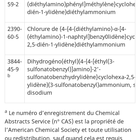
59-2
(diéthylamino)phényl]méthylène}cyclohexa
dién-1-ylidène)diéthylammonium
2390-
Chlorure de (4-{4-(diéthylamino)-α-[4-
60-5
(éthylamino)-1-naphtyl]benzy0lidène}cycl
2,5-dién-1-ylidène)diéthylammonium
3844-
Dihydrogéno(éthyl)(4-{4-[éthyl(3-
45-9
sulfonatobenzyl)]amino]-2’-
b
sulfonatobenzhydrylidène}cyclohexa-2,5-d
ylidène)(3-sulfonatobenzyl)ammonium, se
disodium
a
Le numéro d’enregistrement du Chemical
Abstracts Service (n° CAS) est la propriété de
l’American Chemical Society et toute utilisation
ou redistribution, sauf quand cela est requis