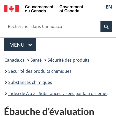
/
Sélec
EN
Passer
Passer
Passer
Government
au
à
à
de
of
contenu
«
la
Canada
Recherche
Rechercher
principal
Au
version
Rec
la
dans
sujet
HTML
Canada.ca
du
simplifiée
langu
Menu
gouvernement
MENU
PRINCIPAL
»
Vous
Canada.ca
Santé
Sécurité des produits
êtes
Sécurité des produits chimiques
ici :
Substances chimiques
Index de A à Z : Substances visées par la troisième phase du Plan de gestion des produits chimiques
Ébauche d’évaluation