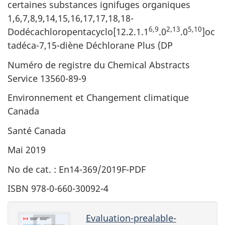
certaines substances ignifuges organiques
1,6,7,8,9,14,15,16,17,17,18,18-
6,9
2,13
5,10
Dodécachloropentacyclo[12.2.1.1
.0
.0
]oc
tadéca-7,15-diène Déchlorane Plus (DP
Numéro de registre du Chemical Abstracts
Service 13560-89-9
Environnement et Changement climatique
Canada
Santé Canada
Mai 2019
No de cat. : En14-369/2019F-PDF
ISBN 978-0-660-30092-4
Evaluation-prealable-