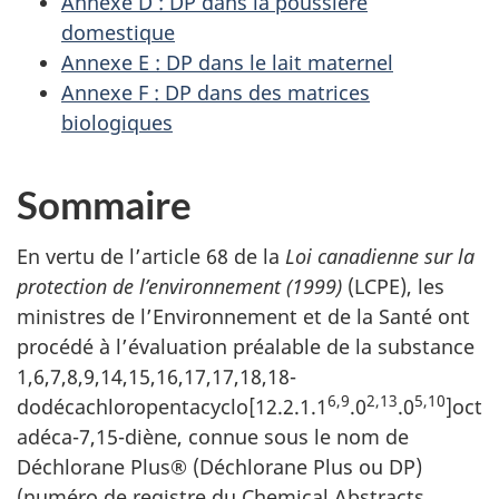
Annexe D : DP dans la poussière
domestique
Annexe E : DP dans le lait maternel
Annexe F : DP dans des matrices
biologiques
Sommaire
En vertu de l’article 68 de la
Loi canadienne sur la
protection de l’environnement (1999)
(LCPE), les
ministres de l’Environnement et de la Santé ont
procédé à l’évaluation préalable de la substance
1,6,7,8,9,14,15,16,17,17,18,18-
6,9
2,13
5,10
dodécachloropentacyclo[12.2.1.1
.0
.0
]oct
adéca-7,15-diène, connue sous le nom de
Déchlorane Plus® (Déchlorane Plus ou DP)
(numéro de registre du Chemical Abstracts