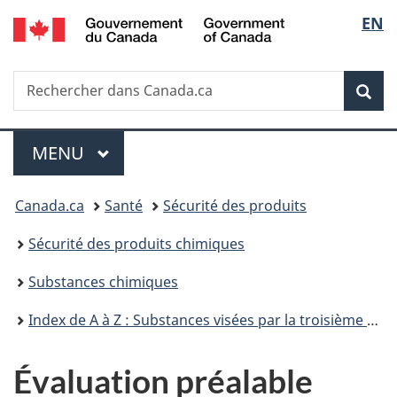
/
Sélec
EN
Passer
Passer
Passer
Government
au
à
à
de
of
contenu
«
la
Canada
Recherche
Rechercher
principal
Au
version
Rec
la
dans
sujet
HTML
Canada.ca
du
simplifiée
langu
Menu
gouvernement
MENU
PRINCIPAL
»
Vous
Canada.ca
Santé
Sécurité des produits
êtes
Sécurité des produits chimiques
ici :
Substances chimiques
Index de A à Z : Substances visées par la troisième phase du Plan de gestion des produits chimiques
Évaluation préalable