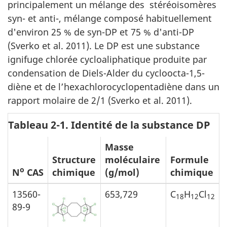
principalement un mélange des stéréoisomères
syn- et anti-, mélange composé habituellement
d'environ 25 % de syn-DP et 75 % d'anti-DP
(Sverko et al. 2011). Le DP est une substance
ignifuge chlorée cycloaliphatique produite par
condensation de Diels-Alder du cycloocta-1,5-
diène et de l’hexachlorocyclopentadiène dans un
rapport molaire de 2/1 (Sverko et al. 2011).
Tableau 2­-1. Identité de la substance DP
Masse
Structure
moléculaire
Formule
o
N
CAS
chimique
(g/mol)
chimique
13560-
653,729
C
H
Cl
18
12
12
89-9