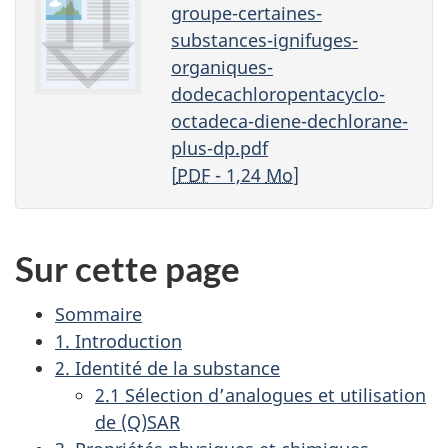
groupe-certaines-
substances-ignifuges-
organiques-
dodecachloropentacyclo-
octadeca-diene-dechlorane-
plus-dp.pdf
[
PDF
- 1,24
Mo
]
Sur cette page
Sommaire
1. Introduction
2. Identité de la substance
2.1 Sélection d’analogues et utilisation
de (Q)SAR