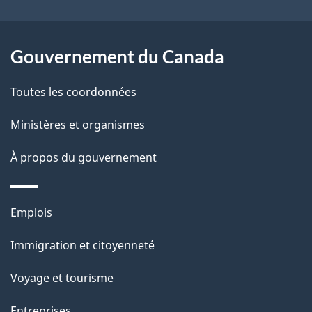
a
r
p
o
Gouvernement du Canada
a
a
c
g
Toutes les coordonnées
t
e
Ministères et organismes
i
o
À propos du gouvernement
n
s
Thèmes
u
Emplois
et
r
Immigration et citoyenneté
sujets
c
e
Voyage et tourisme
t
Entreprises