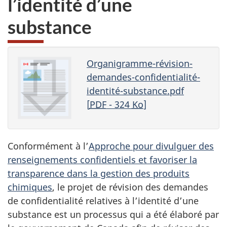
l’identité d’une
site
web,
substance
Organigramme-révision-
demandes-confidentialité-
identité-substance.pdf
[
PDF
- 324
Ko
]
Conformément à l’
Approche pour divulguer des
renseignements confidentiels et favoriser la
transparence dans la gestion des produits
chimiques
, le projet de révision des demandes
de confidentialité relatives à l’identité d’une
substance est un processus qui a été élaboré par