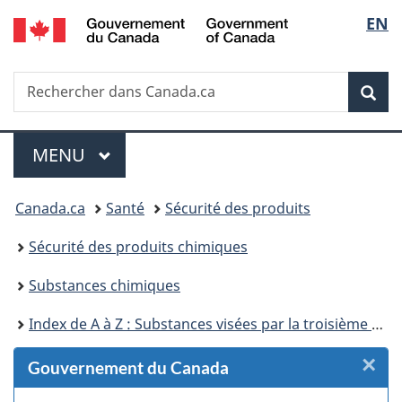
/
Sélec
EN
Passer
Passer
Passer
Passer
Government
au
au
à
à
de
of
Gestionnaire
contenu
«
la
Canada
Recherche
Rechercher
des
principal
Au
version
Rec
la
dans
Invitations
sujet
HTML
Canada.ca
du
simplifiée
langu
Menu
gouvernement
MENU
PRINCIPAL
»
Vous
Canada.ca
Santé
Sécurité des produits
êtes
Sécurité des produits chimiques
ici :
Substances chimiques
Index de A à Z : Substances visées par la troisième phase du Plan de gestion des produits chimiques
×
F
Gouvernement du Canada