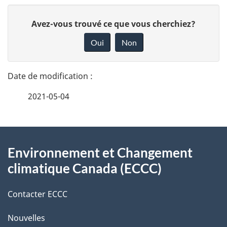
D
D
Avez-vous trouvé ce que vous cherchiez?
é
o
Oui
Non
n
t
n
a
e
2021-05-04
i
z
v
l
o
À
s
t
Environnement et Changement
propos
r
d
climatique Canada (ECCC)
de
e
e
r
Contacter ECCC
ce
l
é
Nouvelles
site
t