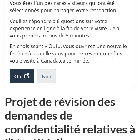
:
Vous êtes l’un des rares visiteurs qui ont été
sélectionnés pour partager votre rétroaction.
S
Veuillez répondre à 6 questions sur votre
d
expérience en ligne à la fin de votre visite. Cela
vous prendra moins de 5 minutes.
si
En choisissant « Oui », vous ouvrirez une nouvelle
w
fenêtre à laquelle vous pourrez revenir une fois
votre visite à Canada.ca terminée.
(t
Oui
accéder
Non
d
au
je
.
sondage.
ne
Projet de révision des
veux
pas
demandes de
participer
au
confidentialité relatives à
sondage
du