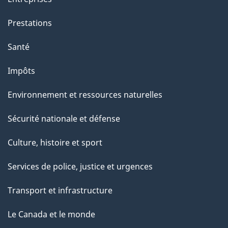
t
e
Prestations
p
Santé
a
g
Impôts
e
Environnement et ressources naturelles
Sécurité nationale et défense
Culture, histoire et sport
Services de police, justice et urgences
Transport et infrastructure
Le Canada et le monde