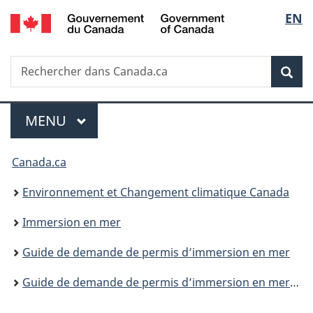
/
Sélec
EN
Passer
Passer
Passer
Government
au
à
à
de
of
contenu
«
la
Canada
Recherche
Rechercher
principal
Au
version
Rec
la
dans
sujet
HTML
Canada.ca
du
simplifiée
langu
Menu
gouvernement
MENU
PRINCIPAL
»
Vous
Canada.ca
êtes
Environnement et Changement climatique Canada
ici :
Immersion en mer
Guide de demande de permis d’immersion en mer
Guide de demande de permis d’immersion en mer pour les déblais de dragage