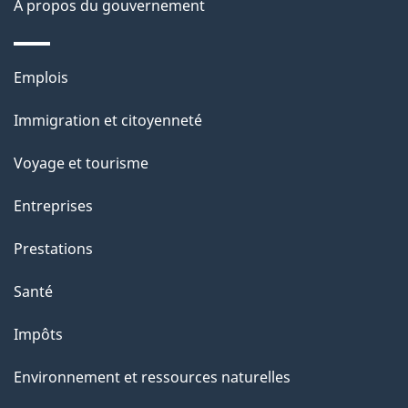
À propos du gouvernement
n
s
Thèmes
u
Emplois
et
r
Immigration et citoyenneté
sujets
c
e
Voyage et tourisme
t
Entreprises
t
e
Prestations
p
Santé
a
g
Impôts
e
Environnement et ressources naturelles