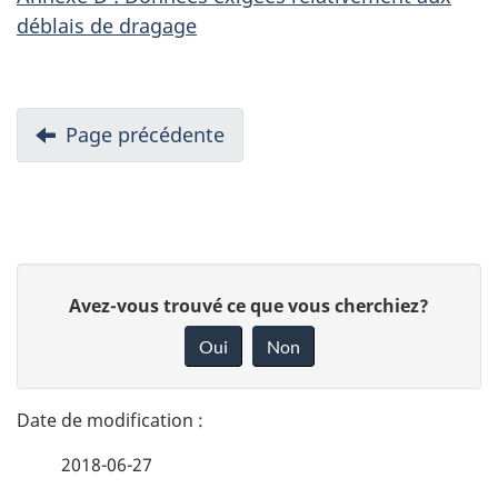
déblais de dragage
N
Page précédente
-
a
Guide
v
de
i
demande
de
g
D
permis
a
D
Avez-vous trouvé ce que vous cherchiez?
d’immersion
é
t
o
en
Oui
Non
i
n
t
mer
o
n
:
a
n
processus
e
d
de
2018-06-27
i
z
délivrance