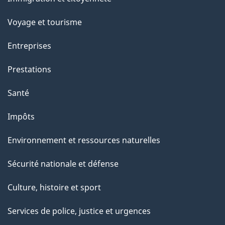
sujets
c
e
Voyage et tourisme
t
Entreprises
t
e
Prestations
p
Santé
a
g
Impôts
e
Environnement et ressources naturelles
Sécurité nationale et défense
Culture, histoire et sport
Services de police, justice et urgences