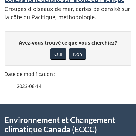
Groupes d’oiseaux de mer, cartes de densité sur
la côte du Pacifique, méthodologie.
D
D
Avez-vous trouvé ce que vous cherchiez?
é
o
Oui
Non
n
t
n
a
e
2023-06-14
i
z
v
l
o
À
s
t
Environnement et Changement
propos
r
d
climatique Canada (ECCC)
e