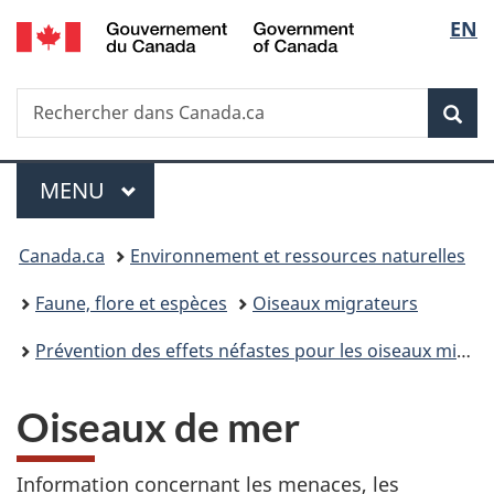
/
Sélec
EN
Passer
Passer
Passer
Government
au
à
à
de
of
contenu
«
la
Canada
Recherche
Rechercher
principal
Au
version
Rec
la
dans
sujet
HTML
Canada.ca
du
simplifiée
langu
Menu
gouvernement
MENU
PRINCIPAL
»
Vous
Canada.ca
Environnement et ressources naturelles
êtes
Faune, flore et espèces
Oiseaux migrateurs
ici :
Prévention des effets néfastes pour les oiseaux migrateurs
Oiseaux de mer
Information concernant les menaces, les