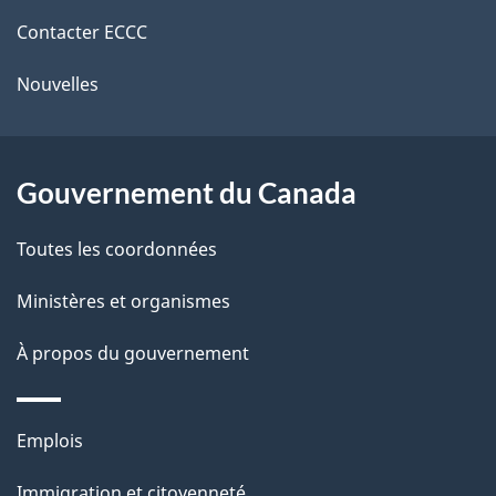
de
e
r
Contacter ECCC
ce
l
é
Nouvelles
site
t
a
r
p
o
Gouvernement du Canada
a
a
c
g
Toutes les coordonnées
t
e
Ministères et organismes
i
o
À propos du gouvernement
n
s
Thèmes
u
Emplois
et
r
Immigration et citoyenneté