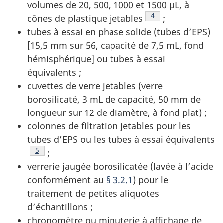
volumes de 20, 500, 1000 et 1500 µL, à
Note de bas de page
4
cônes de plastique jetables
;
tubes à essai en phase solide (tubes d’EPS)
[15,5 mm sur 56, capacité de 7,5 mL, fond
hémisphérique] ou tubes à essai
équivalents ;
cuvettes de verre jetables (verre
borosilicaté, 3 mL de capacité, 50 mm de
longueur sur 12 de diamètre, à fond plat) ;
colonnes de filtration jetables pour les
tubes d’EPS ou les tubes à essai équivalents
Note de bas de page
5
;
verrerie jaugée borosilicatée (lavée à l’acide
conformément au
§ 3.2.1
) pour le
traitement de petites aliquotes
d’échantillons ;
chronomètre ou minuterie à affichage de