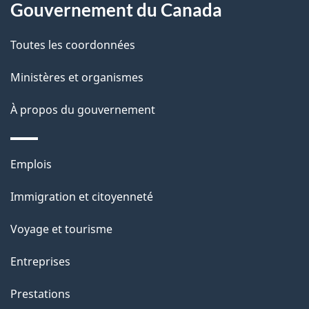
Gouvernement du Canada
a
a
c
g
Toutes les coordonnées
t
e
Ministères et organismes
i
o
À propos du gouvernement
n
s
Thèmes
u
Emplois
et
r
Immigration et citoyenneté
sujets
c
e
Voyage et tourisme
t
Entreprises
t
e
Prestations