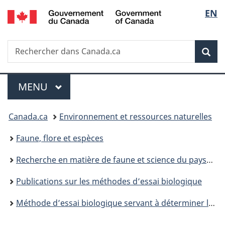
/
Sélec
EN
Passer
Passer
Passer
Government
au
à
à
de
of
contenu
«
la
Canada
Recherche
Rechercher
principal
Au
version
Rec
la
dans
sujet
HTML
Canada.ca
du
simplifiée
langu
Menu
gouvernement
MENU
PRINCIPAL
»
Vous
Canada.ca
Environnement et ressources naturelles
êtes
Faune, flore et espèces
ici :
Recherche en matière de faune et science du paysage
Publications sur les méthodes d’essai biologique
Méthode d’essai biologique servant à déterminer la toxicité des sédiments à l’aide d’une bactérie luminescente