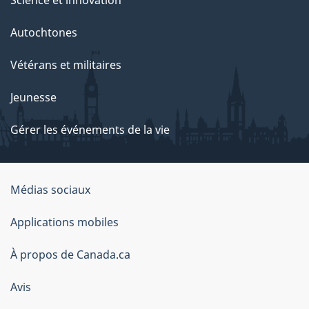
Science et innovation
Autochtones
Vétérans et militaires
Jeunesse
Gérer les événements de la vie
Organisation
Médias sociaux
du
Applications mobiles
gouvernement
du
À propos de Canada.ca
Canada
Avis