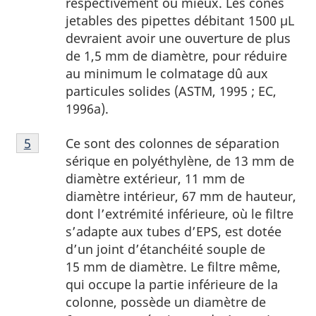
respectivement ou mieux. Les cônes
jetables des pipettes débitant 1500 µL
devraient avoir une ouverture de plus
de 1,5 mm de diamètre, pour réduire
au minimum le colmatage dû aux
particules solides (ASTM, 1995 ; EC,
1996a).
Notes
Ce sont des colonnes de séparation
Retour à la référence de la note de bas de page
5
de
sérique en polyéthylène, de 13 mm de
bas
diamètre extérieur, 11 mm de
de
diamètre intérieur, 67 mm de hauteur,
page
dont l’extrémité inférieure, où le filtre
5
s’adapte aux tubes d’EPS, est dotée
d’un joint d’étanchéité souple de
15 mm de diamètre. Le filtre même,
qui occupe la partie inférieure de la
colonne, possède un diamètre de