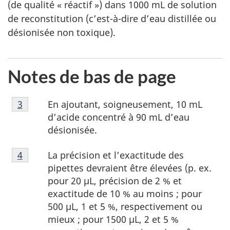
(de qualité « réactif ») dans 1000 mL de solution
de reconstitution (c’est-à-dire d’eau distillée ou
désionisée non toxique).
Notes de bas de page
Notes
En ajoutant, soigneusement, 10 mL
Retour à la référence de la note de bas de page
3
de
d’acide concentré à 90 mL d’eau
bas
désionisée.
de
Notes
page
La précision et l’exactitude des
Retour à la référence de la note de bas de page
4
de
3
pipettes devraient être élevées (p. ex.
bas
pour 20 µL, précision de 2 % et
de
exactitude de 10 % au moins ; pour
page
500 µL, 1 et 5 %, respectivement ou
4
mieux ; pour 1500 µL, 2 et 5 %