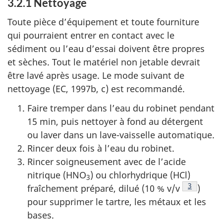
3.2.1 Nettoyage
Toute pièce d’équipement et toute fourniture
qui pourraient entrer en contact avec le
sédiment ou l’eau d’essai doivent être propres
et sèches. Tout le matériel non jetable devrait
être lavé après usage. Le mode suivant de
nettoyage (EC, 1997b, c) est recommandé.
Faire tremper dans l’eau du robinet pendant
15 min, puis nettoyer à fond au détergent
ou laver dans un lave-vaisselle automatique.
Rincer deux fois à l’eau du robinet.
Rincer soigneusement avec de l’acide
nitrique (HNO
) ou chlorhydrique (HCl)
3
Note de b
3
fraîchement préparé, dilué (10 % v/v
)
pour supprimer le tartre, les métaux et les
bases.