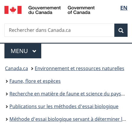
/
Sélec
EN
Passer
Passer
Passer
Government
au
à
à
de
of
contenu
«
la
Canada
Recherche
Rechercher
principal
Au
version
Rec
la
dans
sujet
HTML
Canada.ca
du
simplifiée
langu
Menu
gouvernement
MENU
PRINCIPAL
»
Vous
Canada.ca
Environnement et ressources naturelles
êtes
Faune, flore et espèces
ici :
Recherche en matière de faune et science du paysage
Publications sur les méthodes d’essai biologique
Méthode d’essai biologique servant à déterminer la toxicité des sédiments à l’aide d’une bactérie luminescente