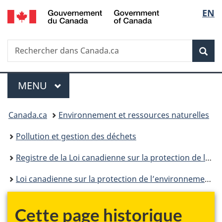
/
Sélec
EN
Passer
Passer
Passer
Government
au
à
à
de
of
contenu
«
la
Canada
Recherche
Rechercher
principal
Au
version
Rec
la
dans
sujet
HTML
Canada.ca
du
simplifiée
langu
Menu
gouvernement
MENU
PRINCIPAL
»
Vous
Canada.ca
Environnement et ressources naturelles
êtes
Pollution et gestion des déchets
ici :
Registre de la Loi canadienne sur la protection de l’environnement
Loi canadienne sur la protection de l’environnement : historique
Cette page historique