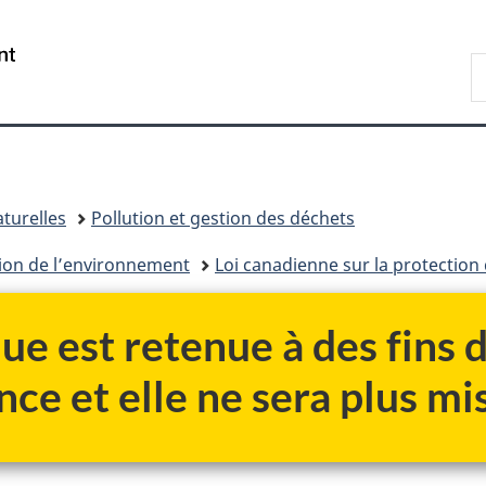
Passer
Passer
Passer
au
à
à
/
R
contenu
«
la
Government
d
principal
Au
version
of
C
sujet
HTML
Canada
du
simplifiée
gouvernement
»
turelles
Pollution et gestion des déchets
tion de l’environnement
Loi canadienne sur la protection
ue est retenue à des fins
nce et elle ne sera plus mis