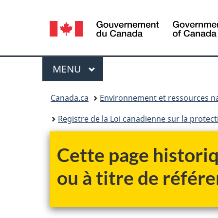
Sélection
de
la
Menu
MENU
PRINCIPAL
langue
Vous
Canada.ca
Environnement et ressources na
êtes
Registre de la Loi canadienne sur la protec
ici :
Cette page historiq
ou à titre de référe