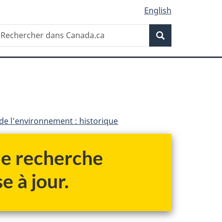
English
Recherche
echercher
Recherche
ans
anada.ca
 de l’environnement : historique
 de recherche
e à jour.