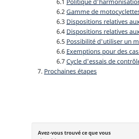
6.1
Politique d'harmonisatio
6.2
Gamme de motocyclettes
6.3
Dispositions relatives a
6.4
Dispositions relatives au
6.5
Possibilité d'utiliser u
6.6
Exemptions pour des cas 
6.7
Cycle d'essais de contrôl
Prochaines étapes
N
a
v
i
D
D
Avez-vous trouvé ce que vous
g