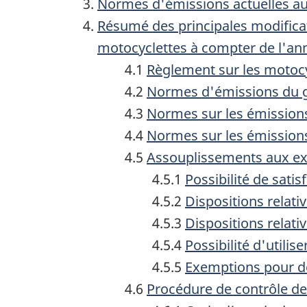
Normes d'émissions actuelles au
d
Résumé des principales modificat
o
motocyclettes à compter de l'a
4.1
Règlement sur les motocy
c
4.2
Normes d'émissions du 
u
4.3
Normes sur les émission
m
4.4
Normes sur les émissions
e
4.5
Assouplissements aux ex
4.5.1
Possibilité de sati
n
4.5.2
Dispositions relati
t
4.5.3
Dispositions relati
4.5.4
Possibilité d'util
4.5.5
Exemptions pour de
4.6
Procédure de contrôle d