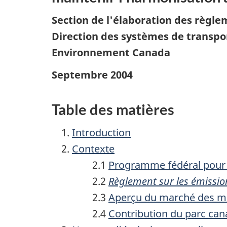
g
Section de l'élaboration des règl
a
Direction des systèmes de transpo
t
Environnement Canada
i
Septembre 2004
o
n
Table des matières
d
Introduction
a
Contexte
n
2.1
Programme fédéral pour d
2.2
Règlement sur les émission
s
2.3
Aperçu du marché des m
u
2.4
Contribution du parc can
n