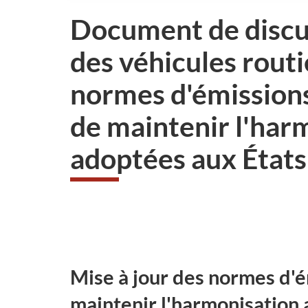
Document de discus
des véhicules routi
normes d'émissions
de maintenir l'harm
adoptées aux États
N
a
v
Mise à jour des normes d'
i
maintenir l'harmonisation 