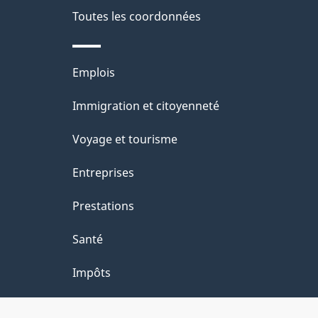
é
d
Toutes les coordonnées
p
t
o
a
r
c
Thèmes
Emplois
o
g
u
et
Immigration et citoyenneté
a
m
e
sujets
c
Voyage et tourisme
e
t
Entreprises
n
i
t
Prestations
o
Santé
n
Impôts
s
u