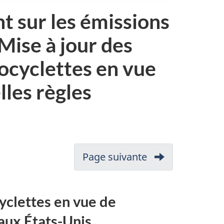
t sur les émissions
 Mise à jour des
ocyclettes en vue
lles règles
Page suivante
-
1.
Introduction
yclettes en vue de
 aux États-Unis