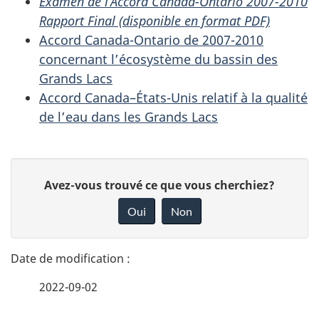
Examen de l’Accord Canada-Ontario 2007-2010
Rapport Final (disponible en format PDF)
Accord Canada-Ontario de 2007-2010
concernant l’écosystème du bassin des
Grands Lacs
Accord Canada–États-Unis relatif à la qualité
de l’eau dans les Grands Lacs
D
D
Avez-vous trouvé ce que vous cherchiez?
é
o
Oui
Non
n
t
n
a
e
2022-09-02
i
z
v