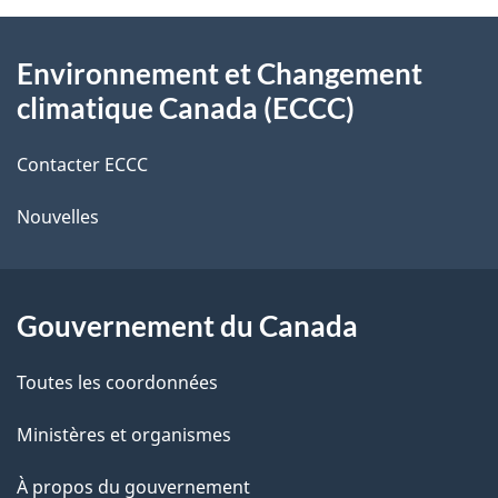
l
o
À
s
t
Environnement et Changement
propos
r
d
climatique Canada (ECCC)
de
e
e
r
Contacter ECCC
ce
l
é
Nouvelles
site
t
a
r
p
o
Gouvernement du Canada
a
a
c
g
Toutes les coordonnées
t
e
Ministères et organismes
i
o
À propos du gouvernement