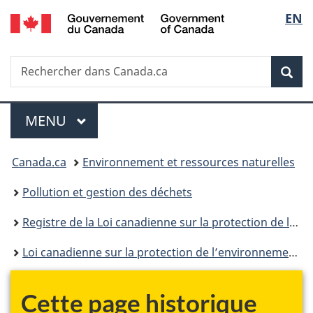
/
Sélec
EN
Passer
Passer
Passer
Government
au
à
à
de
of
contenu
«
la
Canada
Recherche
Rechercher
principal
Au
version
Rec
la
dans
sujet
HTML
Canada.ca
du
simplifiée
langu
Menu
gouvernement
MENU
PRINCIPAL
»
Vous
Canada.ca
Environnement et ressources naturelles
êtes
Pollution et gestion des déchets
ici :
Registre de la Loi canadienne sur la protection de l’environnement
Loi canadienne sur la protection de l’environnement : historique
Cette page historique