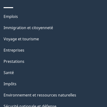
n
s
Thèmes
u
Emplois
et
r
Immigration et citoyenneté
sujets
c
e
Voyage et tourisme
t
Entreprises
t
e
Prestations
p
Santé
a
g
Impôts
e
Environnement et ressources naturelles
Sécurité nationale et défense