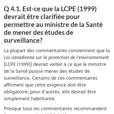
parl
c
Q 4.1. Est-ce que la LCPE (1999)
de
u
la
devrait être clarifiée pour
m
Loi
permettre au ministre de la Santé
e
cana
de mener des études de
n
sur
surveillance?
t
la
prot
La plupart des commentaires conviennent que la
de
Loi canadienne sur la protection de l'environnement
l'en
[LCPE (1999)] devrait veiller à ce que le ministre
(199
de la Santé puisse mener des études de
surveillance. Certains de ces commentaires
affirment que cette exigence doit être
obligatoire; pour d'autres, elle devrait être
simplement habilitante.
Presque tous les commentaires recommandent