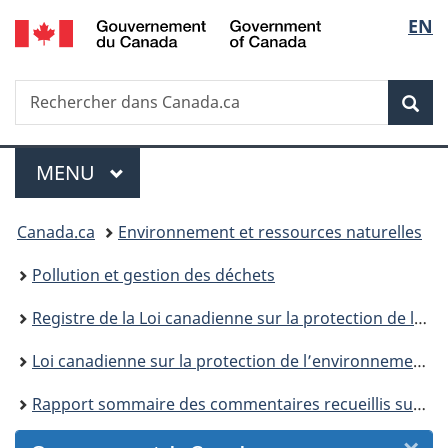
/
Sélec
EN
Passer
Passer
Passer
Passer
Government
au
au
à
à
de
of
Gestionnaire
contenu
«
la
Canada
Recherche
Rechercher
des
principal
Au
version
Rec
la
dans
Invitations
sujet
HTML
Canada.ca
du
simplifiée
langu
Menu
gouvernement
MENU
PRINCIPAL
»
Vous
Canada.ca
Environnement et ressources naturelles
êtes
Pollution et gestion des déchets
ici :
Registre de la Loi canadienne sur la protection de l’environnement
Loi canadienne sur la protection de l’environnement : historique
Rapport sommaire des commentaires recueillis sur le web en vue d'aider Environnement Canada et Santé Canada à préparer l'examen parlementaire de la Loi canadienne sur la protection de l'environnement (1999)