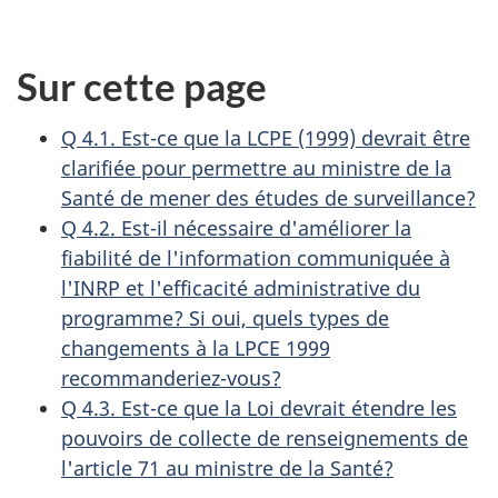
commentaires
comm
g
Princi
sur
recue
scienti
a
Sur cette page
la
sur
et
t
prise
le
recher
i
Q 4.1. Est-ce que la LCPE (1999) devrait être
de
web
o
clarifiée pour permettre au ministre de la
décision
en
Santé de mener des études de surveillance?
n
efficace
vue
Q 4.2. Est-il nécessaire d'améliorer la
d
d'ai
fiabilité de l'information communiquée à
Envi
a
l'INRP et l'efficacité administrative du
Cana
n
programme? Si oui, quels types de
et
s
changements à la LPCE 1999
Sant
u
recommanderiez-vous?
Cana
n
Q 4.3. Est-ce que la Loi devrait étendre les
à
pouvoirs de collecte de renseignements de
d
prép
l'article 71 au ministre de la Santé?
l'ex
o