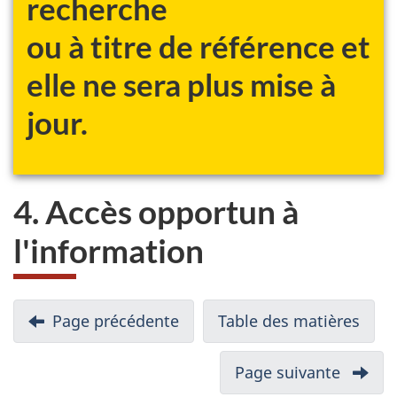
recherche
du
ou à titre de référence et
site
web,
elle ne sera plus mise à
jour.
4. Accès opportun à
l'information
N
Page précédente
-
Table des matières
-
a
3.
Rapp
v
Résumé
som
Page suivante
-
i
des
des
5.