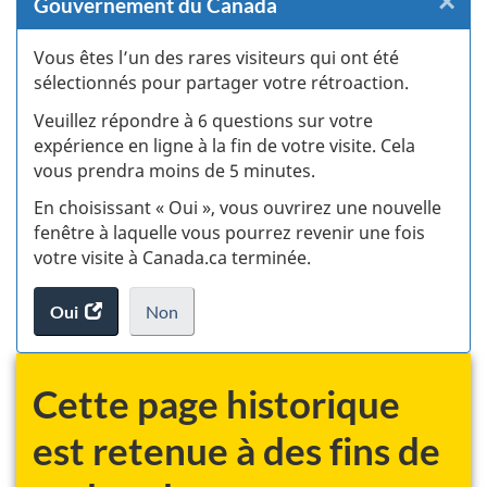
×
F
Gouvernement du Canada
:
Vous êtes l’un des rares visiteurs qui ont été
sélectionnés pour partager votre rétroaction.
S
Veuillez répondre à 6 questions sur votre
d
expérience en ligne à la fin de votre visite. Cela
vous prendra moins de 5 minutes.
fi
En choisissant « Oui », vous ouvrirez une nouvelle
d
fenêtre à laquelle vous pourrez revenir une fois
votre visite à Canada.ca terminée.
vi
Oui
accéder
Non
(t
au
je
.
sondage.
ne
d
veux
Cette page historique
pas
participer
est retenue à des fins de
au
sondage