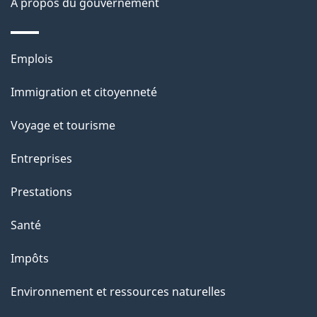
À propos du gouvernement
n
s
Thèmes
u
Emplois
et
r
Immigration et citoyenneté
sujets
c
e
Voyage et tourisme
t
Entreprises
t
e
Prestations
p
Santé
a
g
Impôts
e
Environnement et ressources naturelles