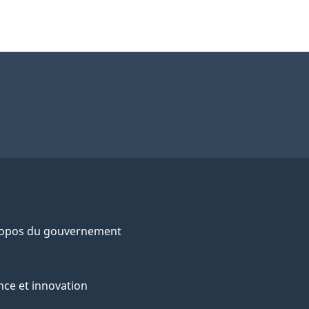
«
toxique
»
au
sens
de
la
LCPE
(1999)
ropos du gouvernement
nce et innovation