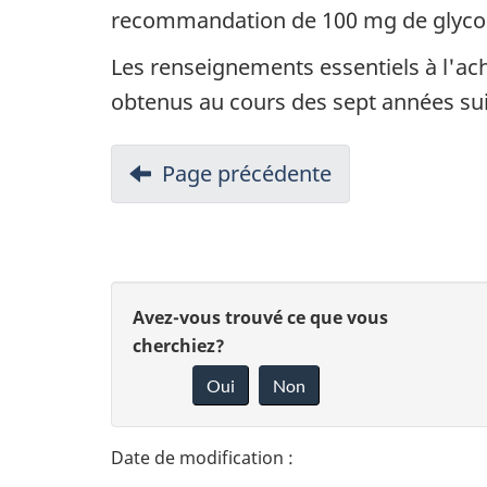
u
recommandation de 100 mg de glycol t
m
Les renseignements essentiels à l'ach
e
obtenus au cours des sept années suiv
n
N
t
Page précédente
-
a
Synopsis
v
i
D
D
Avez-vous trouvé ce que vous
g
é
cherchiez?
o
a
Oui
Non
t
n
t
n
a
i