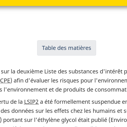
Table des matières
-
Ébauche
d'évaluation
 sur la deuxième Liste des substances d'intérêt pr
préalable
LCPE
) afin d'évaluer les risques pour l'environn
pour
ns l'environnement et de produits de consommat
l'éthylène
ertu de la
LSIP2
a été formellement suspendue e
glycol
 des données sur les effets chez les humains et
RS) portant sur l'éthylène glycol était publié (En