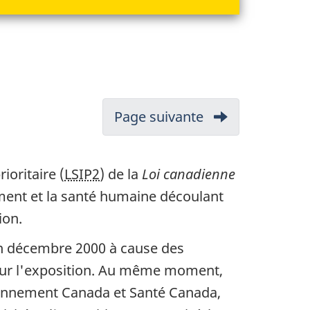
Page suivante
-
2.
Résumé
ioritaire (
LSIP2
) de la
Loi canadienne
des
ement et la santé humaine découlant
renseignement
ion.
essentiels
n décembre 2000 à cause des
à
 sur l'exposition. Au même moment,
l'évaluation
vironnement Canada et Santé Canada,
du