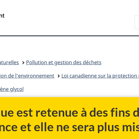
Passer
Passer
Passer
au
à
à
/
R
contenu
«
la
Government
d
principal
Au
version
of
C
sujet
HTML
Canada
du
simplifiée
gouvernement
»
turelles
Pollution et gestion des déchets
tion de l’environnement
Loi canadienne sur la protection
ène glycol
ue est retenue à des fins
nce et elle ne sera plus mis