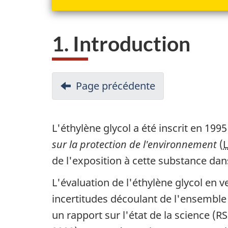
1. Introduction
N
Page précédente
-
a
Synopsis
v
L'éthylène glycol a été inscrit en 1995
i
sur la protection de l'environnement
(
g
de l'exposition à cette substance da
a
L'évaluation de l'éthylène glycol en v
incertitudes découlant de l'ensemble
t
un rapport sur l'état de la science (
i