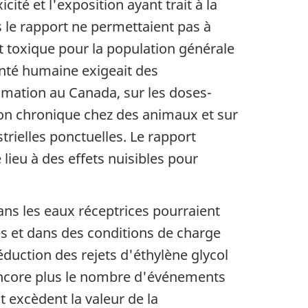
té et l'exposition ayant trait à la
caractère
 le rapport ne permettaient pas à
«
t toxique pour la population générale
toxique
anté humaine exigeait des
»
mmation au Canada, sur les doses-
au
ion chronique chez des animaux et sur
sens
trielles ponctuelles. Le rapport
de
lieu à des effets nuisibles pour
la
LCPE
(1999)
dans les eaux réceptrices pourraient
s et dans des conditions de charge
duction des rejets d'éthylène glycol
 encore plus le nombre d'événements
 excèdent la valeur de la