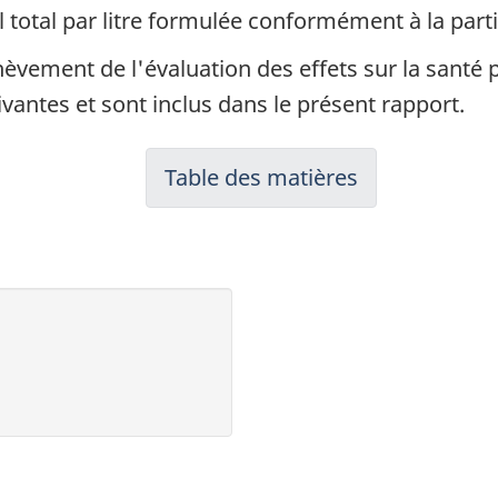
otal par litre formulée conformément à la parti
èvement de l'évaluation des effets sur la santé 
antes et sont inclus dans le présent rapport.
Table des matières
-
Ébauche
d'évaluation
préalable
pour
l'éthylène
glycol