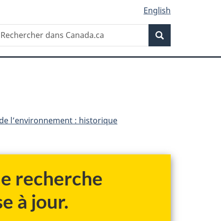
English
Recherche
echercher
Recherche
ans
anada.ca
 de l’environnement : historique
 de recherche
e à jour.