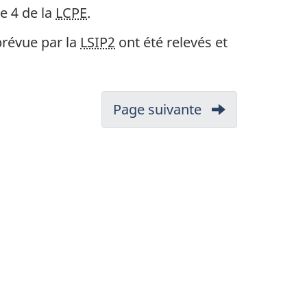
e 4 de la
LCPE
.
prévue par la
LSIP2
ont été relevés et
Page suivante
-
2.
Résumé
des
renseignement
essentiels
à
l'évaluation
du
caractère