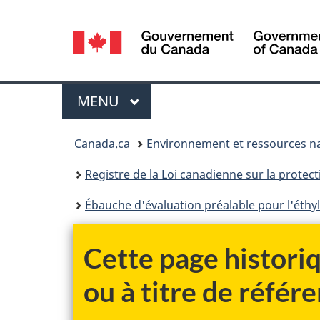
Sélection
de
la
Menu
MENU
PRINCIPAL
langue
Vous
Canada.ca
Environnement et ressources na
êtes
Registre de la Loi canadienne sur la protec
ici :
Ébauche d'évaluation préalable pour l'éthyl
Cette page historiq
ou à titre de référe