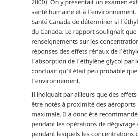
2000). On y présentait un examen exhau
o
santé humaine et à l'environnement. 
n
Santé Canada de déterminer si l'éthyl
d
du Canada. Le rapport soulignait que 
renseignements sur les concentration
a
réponses des effets rénaux de l'éthy
n
l'absorption de l'éthylène glycol par 
s
concluait qu'il était peu probable que
u
l'environnement.
n
Il indiquait par ailleurs que des effe
d
être notés à proximité des aéroports
maximale. Il a donc été recommandé q
o
pendant les opérations de dégivrage 
c
pendant lesquels les concentrations d