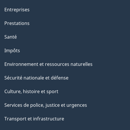
t
Entreprises
t
e
Prestations
p
Santé
a
g
Impôts
e
Environnement et ressources naturelles
Sécurité nationale et défense
Culture, histoire et sport
Services de police, justice et urgences
Transport et infrastructure