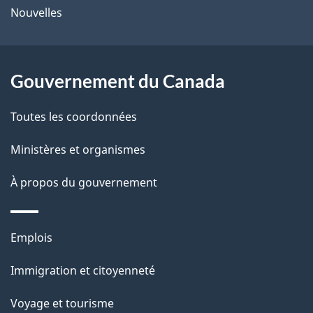
l
é
Nouvelles
site
t
a
r
p
o
Gouvernement du Canada
a
a
c
g
Toutes les coordonnées
t
e
Ministères et organismes
i
o
À propos du gouvernement
n
s
Thèmes
u
Emplois
et
r
Immigration et citoyenneté
sujets
c
e
Voyage et tourisme