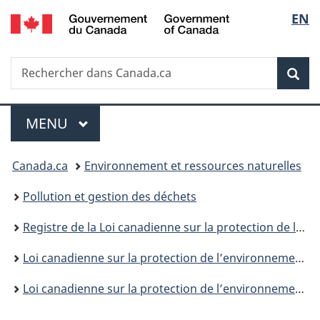
/
Sélec
EN
Passer
Passer
Passer
Government
au
à
à
de
of
contenu
«
la
Canada
Recherche
Rechercher
principal
Au
version
Rec
la
dans
sujet
HTML
Canada.ca
du
simplifiée
langu
Menu
gouvernement
MENU
PRINCIPAL
»
Vous
Canada.ca
Environnement et ressources naturelles
êtes
Pollution et gestion des déchets
ici :
Registre de la Loi canadienne sur la protection de l’environnement
Loi canadienne sur la protection de l’environnement : information générale
Loi canadienne sur la protection de l’environnement : fiches d’information