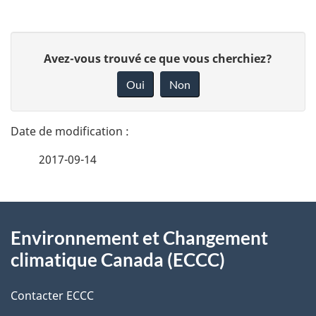
D
D
Avez-vous trouvé ce que vous cherchiez?
é
o
Oui
Non
n
t
n
a
e
2017-09-14
i
z
v
l
o
À
s
t
Environnement et Changement
propos
r
d
climatique Canada (ECCC)
de
e
e
r
Contacter ECCC
ce