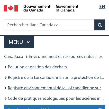
/
Sélec
EN
Passer
Passer
Passer
Passer
Government
au
au
à
à
de
of
Gestionnaire
contenu
«
la
Canada
Recherche
Rechercher
des
principal
Au
version
Rec
la
dans
Invitations
sujet
HTML
Canada.ca
du
simplifiée
langu
Menu
gouvernement
MENU
PRINCIPAL
»
Vous
Canada.ca
Environnement et ressources naturelles
êtes
Pollution et gestion des déchets
ici :
Registre de la Loi canadienne sur la protection de l’environnement
Registre environnemental de la Loi canadienne sur la protection de l’environnement : publications
Code de pratiques écologiques pour les aciéries intégrées