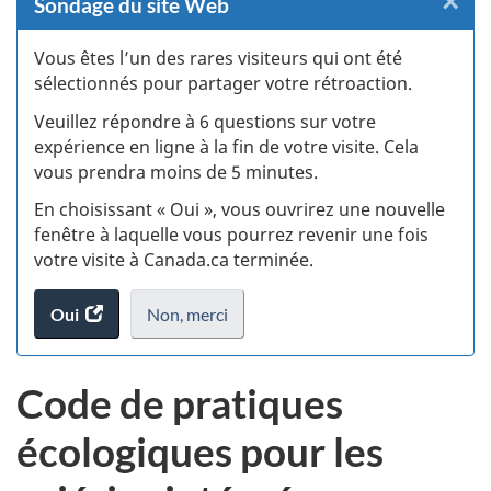
×
F
Sondage du site Web
:
Vous êtes l’un des rares visiteurs qui ont été
sélectionnés pour partager votre rétroaction.
S
Veuillez répondre à 6 questions sur votre
d
expérience en ligne à la fin de votre visite. Cela
vous prendra moins de 5 minutes.
si
En choisissant « Oui », vous ouvrirez une nouvelle
w
fenêtre à laquelle vous pourrez revenir une fois
votre visite à Canada.ca terminée.
(t
Oui
accéder
Non,
je
merci
.
d
au
ne
sondage.
veux
Code de pratiques
pas
participer
écologiques pour les
au
sondage
du