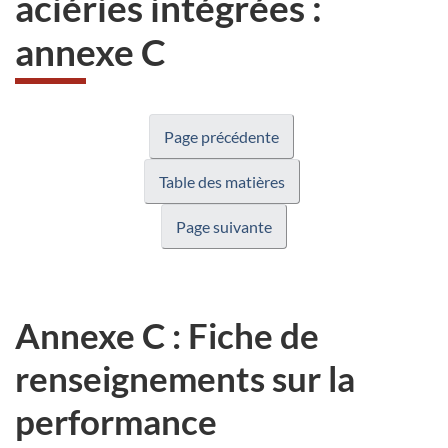
aciéries intégrées :
site
annexe C
web,
Page précédente
Table des matières
Page suivante
Annexe C : Fiche de
renseignements sur la
performance