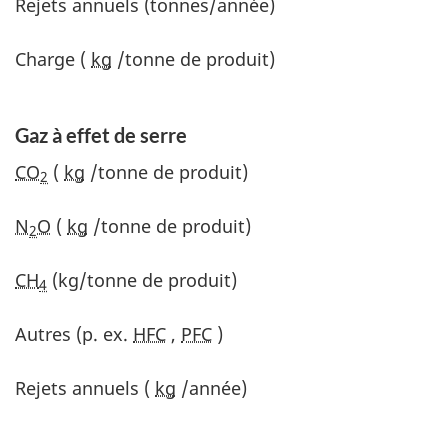
Rejets annuels (tonnes/année)
Charge (
kg
/tonne de produit)
Gaz à effet de serre
CO
(
kg
/tonne de produit)
2
N
O
(
kg
/tonne de produit)
2
CH
(kg/tonne de produit)
4
Autres (p. ex.
HFC
,
PFC
)
Rejets annuels (
kg
/année)