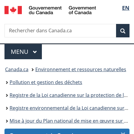
/
Sélec
EN
Passer
Passer
Passer
Passer
Government
au
au
à
à
de
of
Gestionnaire
contenu
«
la
Canada
Recherche
Rechercher
des
principal
Au
version
Rec
la
dans
Invitations
sujet
HTML
Canada.ca
du
simplifiée
langu
Menu
gouvernement
MENU
PRINCIPAL
»
Vous
Canada.ca
Environnement et ressources naturelles
êtes
Pollution et gestion des déchets
ici :
Registre de la Loi canadienne sur la protection de l’environnement
Registre environnemental de la Loi canadienne sur la protection de l’environnement : publications
Mise à jour du Plan national de mise en œuvre sur les polluants organiques persistants : résumé