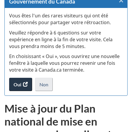
×
F
Gouvernement du Canada
:
Vous êtes l’un des rares visiteurs qui ont été
sélectionnés pour partager votre rétroaction.
S
Veuillez répondre à 6 questions sur votre
d
expérience en ligne à la fin de votre visite. Cela
vous prendra moins de 5 minutes.
si
En choisissant « Oui », vous ouvrirez une nouvelle
w
fenêtre à laquelle vous pourrez revenir une fois
votre visite à Canada.ca terminée.
(t
Oui
accéder
Non
d
au
je
.
sondage.
ne
Mise à jour du Plan
veux
pas
national de mise en
participer
au
sondage