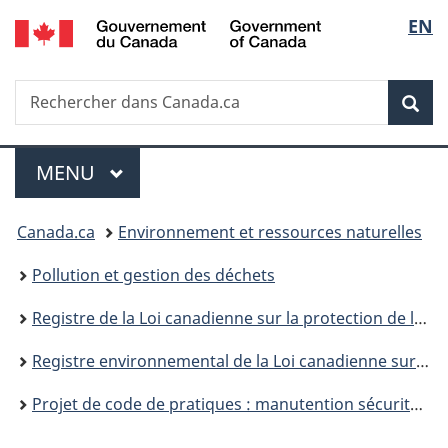
/
Sélec
EN
Passer
Passer
Passer
Government
au
à
à
de
of
contenu
«
la
Canada
Recherche
Rechercher
principal
Au
version
Rec
la
dans
sujet
HTML
Canada.ca
du
simplifiée
langu
Menu
gouvernement
MENU
PRINCIPAL
»
Vous
Canada.ca
Environnement et ressources naturelles
êtes
Pollution et gestion des déchets
ici :
Registre de la Loi canadienne sur la protection de l’environnement
Registre environnemental de la Loi canadienne sur la protection de l’environnement : publications
Projet de code de pratiques : manutention sécuritaire des décapants à peinture à base de dichlorométhane