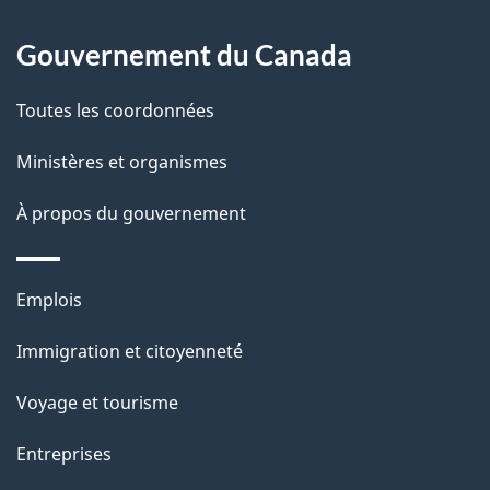
p
o
Gouvernement du Canada
a
a
c
g
Toutes les coordonnées
t
e
Ministères et organismes
i
o
À propos du gouvernement
n
s
Thèmes
u
Emplois
et
r
Immigration et citoyenneté
sujets
c
e
Voyage et tourisme
t
Entreprises
t