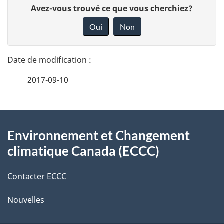
D
Avez-vous trouvé ce que vous cherchiez?
é
o
Oui
Non
n
t
n
a
e
2017-09-10
i
z
v
l
o
À
s
t
Environnement et Changement
propos
r
d
climatique Canada (ECCC)
de
e
e
r
Contacter ECCC
ce
l
é
Nouvelles
site
t
a
r