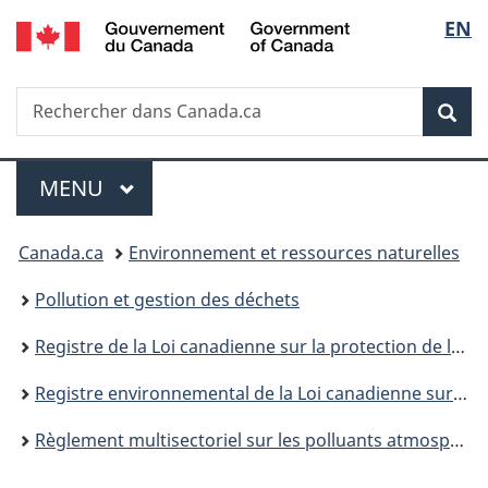
/
Sélec
EN
Passer
Passer
Passer
Government
au
à
à
de
of
contenu
«
la
Canada
Recherche
Rechercher
principal
Au
version
Rec
la
dans
sujet
HTML
Canada.ca
du
simplifiée
langu
Menu
gouvernement
MENU
PRINCIPAL
»
Vous
Canada.ca
Environnement et ressources naturelles
êtes
Pollution et gestion des déchets
ici :
Registre de la Loi canadienne sur la protection de l’environnement
Registre environnemental de la Loi canadienne sur la protection de l’environnement : publications
Règlement multisectoriel sur les polluants atmosphériques : réponses aux commentaires