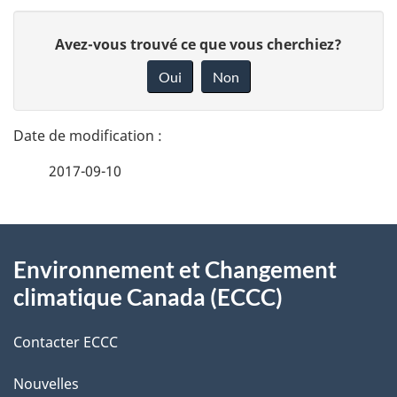
D
D
Avez-vous trouvé ce que vous cherchiez?
é
o
Oui
Non
n
t
n
a
e
2017-09-10
i
z
v
l
o
À
s
t
Environnement et Changement
propos
r
d
climatique Canada (ECCC)
de
e
e
r
Contacter ECCC
ce
l
é
Nouvelles
site