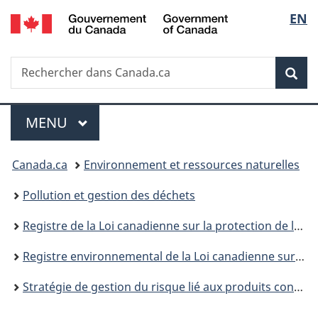
/
Sélec
EN
Passer
Passer
Passer
Government
au
à
à
de
of
contenu
«
la
Canada
Recherche
Rechercher
principal
Au
version
Rec
la
dans
sujet
HTML
Canada.ca
du
simplifiée
langu
Menu
gouvernement
MENU
PRINCIPAL
»
Vous
Canada.ca
Environnement et ressources naturelles
êtes
Pollution et gestion des déchets
ici :
Registre de la Loi canadienne sur la protection de l’environnement
Registre environnemental de la Loi canadienne sur la protection de l’environnement : publications
Stratégie de gestion du risque lié aux produits contenant du mercure