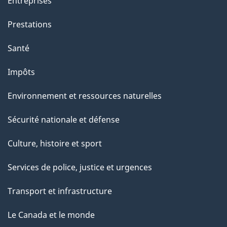
Entreprises
t
e
Prestations
p
Santé
a
g
Impôts
e
Environnement et ressources naturelles
Sécurité nationale et défense
Culture, histoire et sport
Services de police, justice et urgences
Transport et infrastructure
Le Canada et le monde