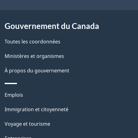
t
a
r
p
o
Gouvernement du Canada
a
a
c
g
Toutes les coordonnées
t
e
Ministères et organismes
i
o
À propos du gouvernement
n
s
Thèmes
u
Emplois
et
r
Immigration et citoyenneté
sujets
c
e
Voyage et tourisme
t