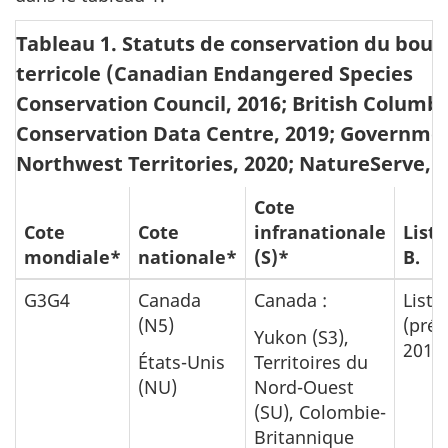
Tableau 1. Statuts de conservation du bou
terricole (
Canadian Endangered Species
Conservation Council
, 2016;
British Columbi
Conservation Data Centre
, 2019;
Governmen
Northwest Territories
, 2020; NatureServe, 
Cote
Cote
Cote
infranationale
Liste
mondiale*
nationale*
(S)*
B.
G3G4
Canada
Canada :
Liste
(N5)
(pré
Yukon (S3),
2016
États-Unis
Territoires du
(NU)
Nord-Ouest
(SU), Colombie-
Britannique