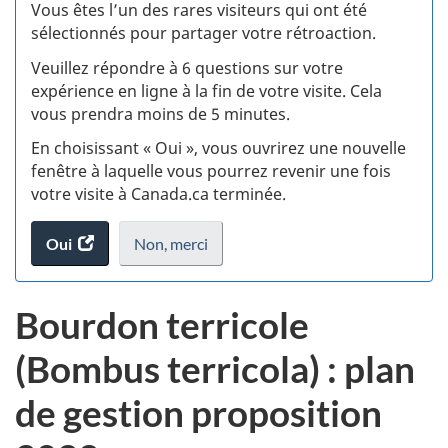
:
Vous êtes l’un des rares visiteurs qui ont été
sélectionnés pour partager votre rétroaction.
S
Veuillez répondre à 6 questions sur votre
d
expérience en ligne à la fin de votre visite. Cela
vous prendra moins de 5 minutes.
si
En choisissant « Oui », vous ouvrirez une nouvelle
w
fenêtre à laquelle vous pourrez revenir une fois
votre visite à Canada.ca terminée.
(t
Oui
accéder
Non,
je
merci
.
d
au
ne
sondage.
veux
Bourdon terricole
pas
participer
(Bombus terricola) : plan
au
sondage
de gestion proposition
du
site