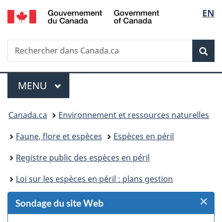
/
Sélec
EN
Passer
Passer
Passer
Passer
Government
au
au
à
à
de
of
Gestionnaire
contenu
«
la
Canada
Recherche
Rechercher
des
principal
Au
version
Rec
la
dans
Invitations
sujet
HTML
Canada.ca
du
simplifiée
langu
Menu
gouvernement
MENU
PRINCIPAL
»
Vous
Canada.ca
Environnement et ressources naturelles
êtes
Faune, flore et espèces
Espèces en péril
ici :
Registre public des espèces en péril
Loi sur les espèces en péril : plans gestion
×
F
Sondage du site Web