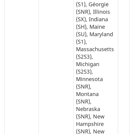
(S1), Géorgie
(SNR), Illinois
(SX), Indiana
(SH), Maine
(SU), Maryland
(S1),
Massachusetts
(S2S3),
Michigan
(S2S3),
Minnesota
(SNR),
Montana
(SNR),
Nebraska
(SNR), New
Hampshire
(SNR), New