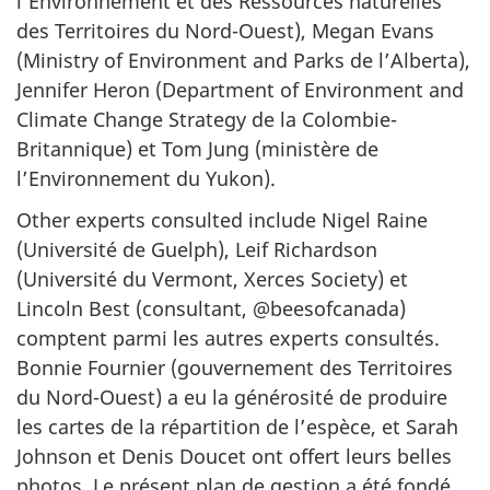
l’Environnement et des Ressources naturelles
des Territoires du Nord-Ouest),
Megan Evans
(Ministry of Environment and Parks
de l’Alberta),
Jennifer Heron (Department of Environment and
Climate Change Strategy
de la Colombie-
Britannique) et
Tom Jung
(ministère de
l’Environnement du Yukon).
Other experts consulted include
Nigel Raine
(Université de Guelph),
Leif Richardson
(Université du Vermont,
Xerces Society
) et
Lincoln Best (consultant, @beesofcanada)
comptent parmi les autres experts consultés.
Bonnie Fournier (gouvernement des Territoires
du Nord-Ouest) a eu la générosité de produire
les cartes de la répartition de l’espèce, et
Sarah
Johnson
et
Denis Doucet
ont offert leurs belles
photos. Le présent plan de gestion a été fondé