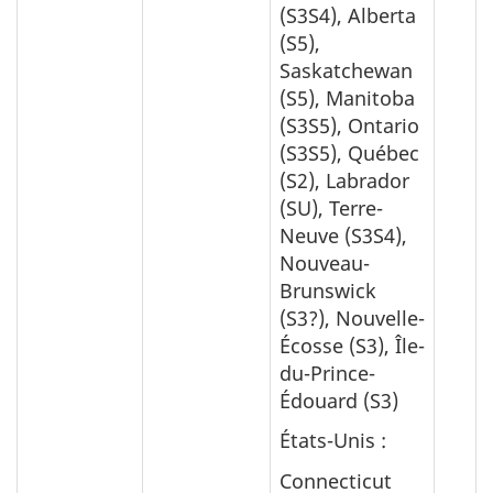
(S3S4), Alberta
(S5),
Saskatchewan
(S5), Manitoba
(S3S5), Ontario
(S3S5), Québec
(S2), Labrador
(SU), Terre-
Neuve (S3S4),
Nouveau-
Brunswick
(S3?), Nouvelle-
Écosse (S3), Île-
du-Prince-
Édouard (S3)
États-Unis :
Connecticut