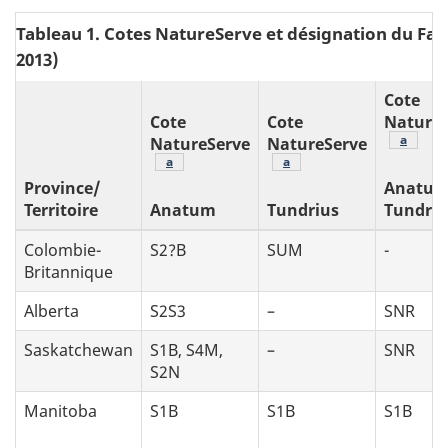
Tableau 1. Cotes NatureServe et désignation du Fau
2013)
Cote
Cote
Cote
NatureS
Note
a
NatureServe
NatureServe
Note
a
Note
a
Province/
Anatum
Territoire
Anatum
Tundrius
Tundriu
Colombie-
S2?B
SUM
-
Britannique
Alberta
S2S3
–
SNR
Saskatchewan
S1B, S4M,
–
SNR
S2N
Manitoba
S1B
S1B
S1B