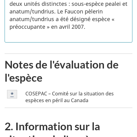
deux unités distinctes : sous-espèce pealei et
anatum/tundrius. Le Faucon pèlerin
anatum/tundrius a été désigné espèce «
préoccupante » en avril 2007.
Notes de l'évaluation de
l'espèce
Notes
COSEPAC – Comité sur la situation des
Retour à la référence de la note de bas de page
*
de
espèces en péril au Canada
bas
de
page
2. Information sur la
*