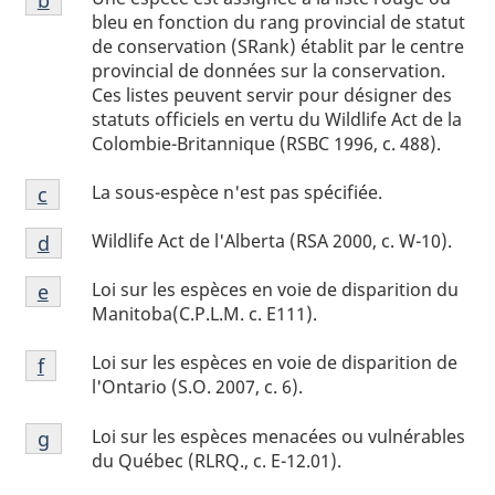
de
bleu en fonction du rang provincial de statut
bas
de conservation (SRank) établit par le centre
provincial de données sur la conservation.
de
Ces listes peuvent servir pour désigner des
page
statuts officiels en vertu du Wildlife Act de la
b
Colombie-Britannique (RSBC 1996, c. 488).
Notes
La sous-espèce n'est pas spécifiée.
Retour à la référence de la note de bas de page
c
de
Notes
bas
Wildlife Act de l'Alberta (RSA 2000, c. W-10).
Retour à la référence de la note de bas de page
d
de
de
Notes
bas
Loi sur les espèces en voie de disparition du
Retour à la référence de la note de bas de page
e
page
de
Manitoba(C.P.L.M. c. E111).
de
c
bas
page
Notes
Loi sur les espèces en voie de disparition de
de
Retour à la référence de la note de bas de page
f
d
de
l'Ontario (S.O. 2007, c. 6).
page
bas
e
Notes
Loi sur les espèces menacées ou vulnérables
de
Retour à la référence de la note de bas de page
g
de
du Québec (RLRQ., c. E-12.01).
page
bas
f