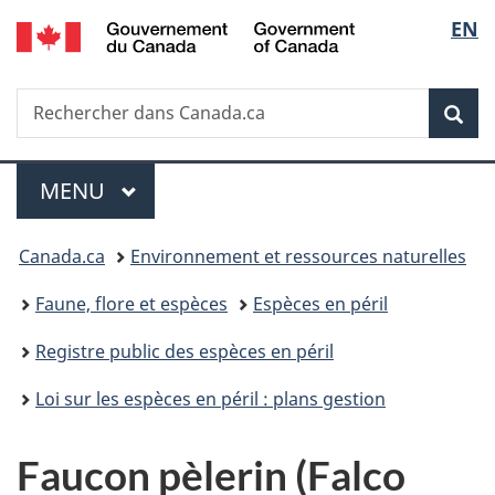
/
Sélec
EN
Passer
Passer
Passer
Government
au
à
à
de
of
contenu
«
la
Canada
Recherche
Rechercher
principal
Au
version
Rec
la
dans
sujet
HTML
Canada.ca
du
simplifiée
langu
Menu
gouvernement
MENU
PRINCIPAL
»
Vous
Canada.ca
Environnement et ressources naturelles
êtes
Faune, flore et espèces
Espèces en péril
ici :
Registre public des espèces en péril
Loi sur les espèces en péril : plans gestion
Faucon pèlerin (Falco