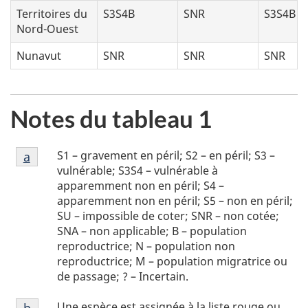
Territoires du
S3S4B
SNR
S3S4B
Nord-Ouest
Nunavut
SNR
SNR
SNR
Notes du tableau 1
Notes
S1 – gravement en péril; S2 – en péril; S3 –
Retour à la référence de la note de bas de page
a
de
vulnérable; S3S4 – vulnérable à
bas
apparemment non en péril; S4 –
apparemment non en péril; S5 – non en péril;
de
SU – impossible de coter; SNR – non cotée;
page
SNA – non applicable; B – population
a
reproductrice; N – population non
reproductrice; M – population migratrice ou
de passage; ? – Incertain.
Notes
Une espèce est assignée à la liste rouge ou
Retour à la référence de la note de bas de page
b