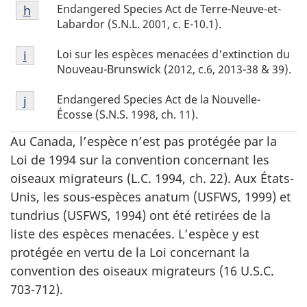
Notes
Endangered Species Act de Terre-Neuve-et-
de
Retour à la référence de la note de bas de page
h
de
Labardor (S.N.L. 2001, c. E-10.1).
page
bas
g
Notes
Loi sur les espèces menacées d'extinction du
de
Retour à la référence de la note de bas de page
i
de
Nouveau-Brunswick (2012, c.6, 2013-38 & 39).
page
bas
h
Notes
Endangered Species Act de la Nouvelle-
de
Retour à la référence de la note de bas de page
j
de
Écosse (S.N.S. 1998, ch. 11).
page
bas
i
Au Canada, l’espèce n’est pas protégée par la
de
Loi de 1994 sur la convention concernant les
page
oiseaux migrateurs (L.C. 1994, ch. 22). Aux États-
j
Unis, les sous-espèces anatum (USFWS, 1999) et
tundrius (USFWS, 1994) ont été retirées de la
liste des espèces menacées. L’espèce y est
protégée en vertu de la Loi concernant la
convention des oiseaux migrateurs (16 U.S.C.
703-712).