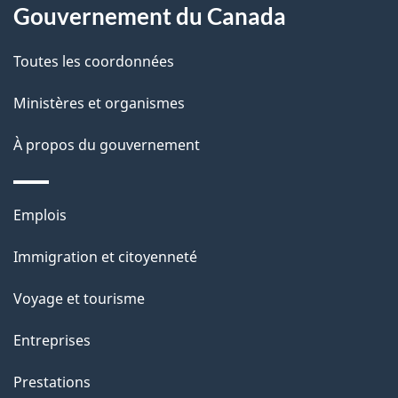
Gouvernement du Canada
a
a
c
g
Toutes les coordonnées
t
e
Ministères et organismes
i
o
À propos du gouvernement
n
s
Thèmes
u
Emplois
et
r
Immigration et citoyenneté
sujets
c
e
Voyage et tourisme
t
Entreprises
t
e
Prestations