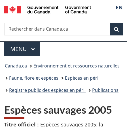
/
Sélec
EN
Passer
Passer
Passer
Government
au
à
à
de
of
contenu
«
la
Canada
Recherche
Rechercher
principal
Au
version
Rec
la
dans
sujet
HTML
Canada.ca
du
simplifiée
langu
Menu
gouvernement
MENU
PRINCIPAL
»
Vous
Canada.ca
Environnement et ressources naturelles
êtes
Faune, flore et espèces
Espèces en péril
ici :
Registre public des espèces en péril
Publications
Espèces sauvages 2005
Titre officiel :
Espèces sauvages 2005: la