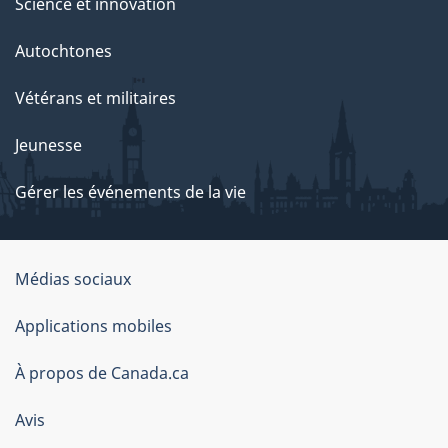
Science et innovation
Autochtones
Vétérans et militaires
Jeunesse
Gérer les événements de la vie
Organisation
Médias sociaux
du
Applications mobiles
gouvernement
du
À propos de Canada.ca
Canada
Avis