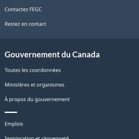
de
l
Contactez FEGC
ce
s
Restez en contact
site
d
e
l
Gouvernement du Canada
a
Toutes les coordonnées
p
Ministères et organismes
a
À propos du gouvernement
g
e
Thèmes
Emplois
et
Immigration et citoyenneté