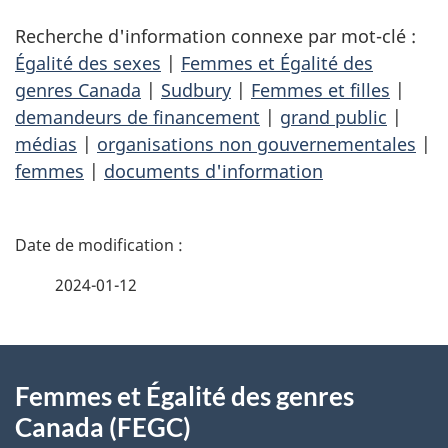
Recherche d'information connexe par mot-clé :
Égalité des sexes
|
Femmes et Égalité des
genres Canada
|
Sudbury
|
Femmes et filles
|
demandeurs de financement
|
grand public
|
médias
|
organisations non gouvernementales
|
femmes
|
documents d'information
D
é
2024-01-12
t
À
a
Femmes et Égalité des genres
propos
i
Canada (FEGC)