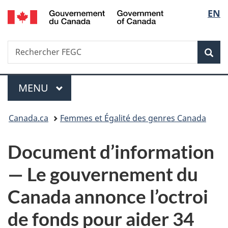
/
Sélec
EN
Passer
Passer
Passer
Government
au
à
à
de
of
contenu
«
la
Canada
Recherche
Rechercher
principal
Au
version
Rec
la
FEGC
sujet
HTML
du
simplifiée
langu
Menu
gouvernement
MENU
PRINCIPAL
»
Vous
Canada.ca
Femmes et Égalité des genres Canada
êtes
Document d’information
ici :
— Le gouvernement du
Canada annonce l’octroi
de fonds pour aider 34