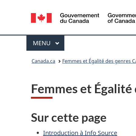
Sélection
de
la
Menu
MENU
PRINCIPAL
langue
Vous
Canada.ca
Femmes et Égalité des genres 
êtes
ici :
Femmes et Égalité 
Sur cette page
Introduction à Info Source