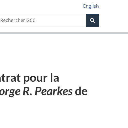
English
Recherche
echercher
Recherche
CC
rat pour la
orge R. Pearkes
de