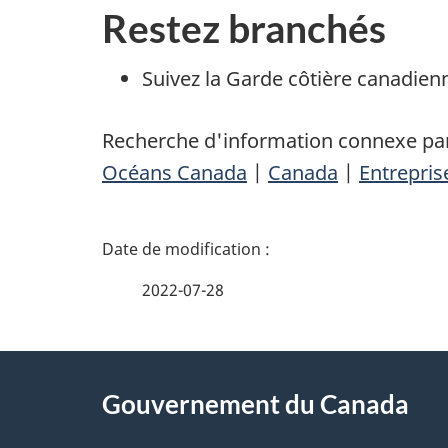
Restez branchés
Suivez la Garde côtière canadien
Recherche d'information connexe par
Océans Canada
|
Canada
|
Entrepris
D
é
2022-07-28
t
À
a
Gouvernement du Canada
propos
i