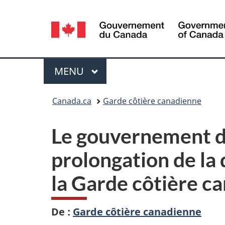
Sélection
de
la
Menu
MENU
PRINCIPAL
langue
Vous
Canada.ca
Garde côtière canadienne
êtes
Le gouvernement d
ici :
prolongation de la 
la Garde côtière c
De :
Garde côtière canadienne