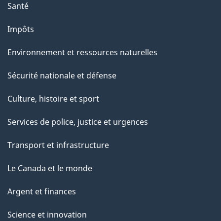
u
Santé
r
Impôts
c
e
Environnement et ressources naturelles
t
Sécurité nationale et défense
t
e
Culture, histoire et sport
p
Services de police, justice et urgences
a
g
Transport et infrastructure
e
Le Canada et le monde
Argent et finances
Science et innovation