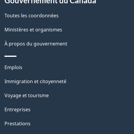
Gouvernement du Canada
propos
r
d
de
e
Toutes les coordonnées
e
r
ce
Ministères et organismes
l
é
site
t
À propos du gouvernement
a
r
p
o
Thèmes
Emplois
a
a
et
c
Immigration et citoyenneté
g
sujets
t
Voyage et tourisme
e
i
o
Entreprises
n
Prestations
s