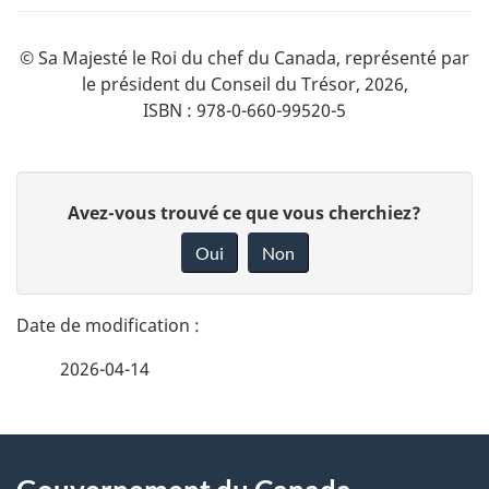
© Sa Majesté le Roi du chef du Canada, représenté par
le président du Conseil du Trésor, 2026,
ISBN : 978-0-660-99520-5
D
D
Avez-vous trouvé ce que vous cherchiez?
é
o
Oui
Non
n
t
n
a
e
2026-04-14
i
z
v
l
o
À
s
t