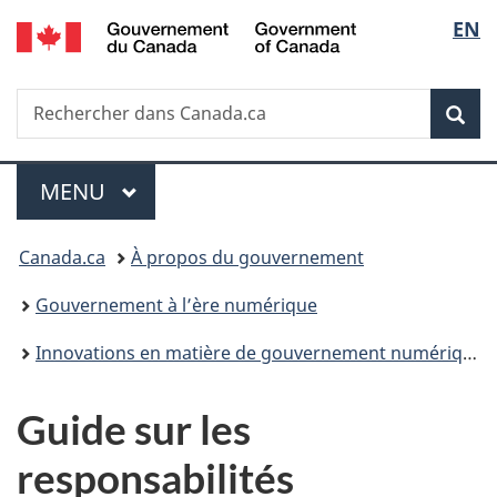
/
Sélec
EN
Passer
Passer
Passer
Government
au
à
à
de
of
contenu
«
la
Canada
Recherche
Rechercher
principal
Au
version
Rec
la
dans
sujet
HTML
Canada.ca
du
simplifiée
langu
Menu
gouvernement
MENU
PRINCIPAL
»
Vous
Canada.ca
À propos du gouvernement
êtes
Gouvernement à l’ère numérique
ici :
Innovations en matière de gouvernement numérique
Guide sur les
responsabilités