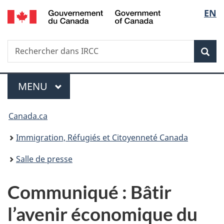
/
Sélec
EN
Passer
Passer
Passer
Government
au
à
à
de
of
contenu
«
la
Canada
Recherche
Rechercher
principal
Au
version
Rec
la
dans
sujet
HTML
IRCC
du
simplifiée
langu
Menu
gouvernement
MENU
PRINCIPAL
»
Vous
Canada.ca
êtes
Immigration, Réfugiés et Citoyenneté Canada
ici :
Salle de presse
Communiqué : Bâtir
l’avenir économique du