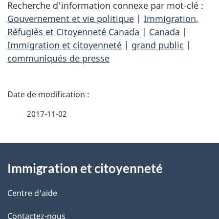
Recherche d'information connexe par mot-clé :
Gouvernement et vie politique
|
Immigration,
Réfugiés et Citoyenneté Canada
|
Canada
|
Immigration et citoyenneté
|
grand public
|
communiqués de presse
D
é
2017-11-02
t
À
a
Immigration et citoyenneté
propos
i
de
l
Centre d'aide
ce
s
Contactez-nous