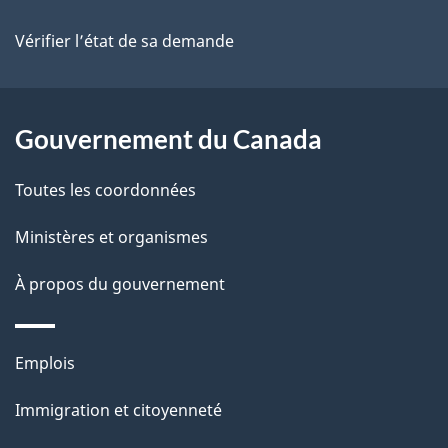
site
d
Vérifier l’état de sa demande
e
l
Gouvernement du Canada
a
Toutes les coordonnées
p
Ministères et organismes
a
À propos du gouvernement
g
e
Thèmes
Emplois
et
Immigration et citoyenneté
sujets