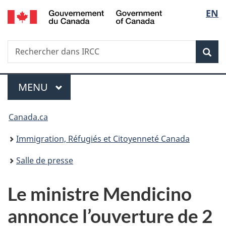
/
Sélec
EN
Passer
Passer
Passer
Government
au
à
à
de
of
contenu
«
la
Canada
Recherche
Rechercher
principal
Au
version
Rec
la
dans
sujet
HTML
IRCC
du
simplifiée
langu
Menu
gouvernement
MENU
PRINCIPAL
»
Vous
Canada.ca
êtes
Immigration, Réfugiés et Citoyenneté Canada
ici :
Salle de presse
Le ministre Mendicino
annonce l’ouverture de 2