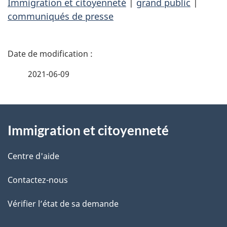
Immigration et citoyenneté
|
grand public
|
communiqués de presse
D
é
2021-06-09
t
À
a
Immigration et citoyenneté
propos
i
de
l
Centre d'aide
ce
s
Contactez-nous
site
d
Vérifier l’état de sa demande
e