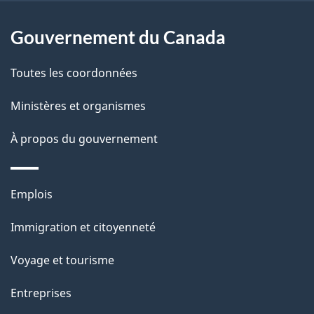
l
Gouvernement du Canada
a
Toutes les coordonnées
p
Ministères et organismes
a
À propos du gouvernement
g
e
Thèmes
Emplois
et
Immigration et citoyenneté
sujets
Voyage et tourisme
Entreprises